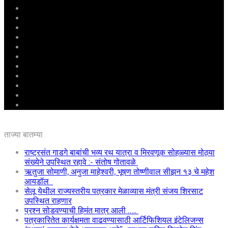
मुखपृष्ठ
राष्ट्रीय
महाराष्ट्र
पुणे
बीड
राजकारण
अग्रलेख
क्राईम
आरोग्य
शिक्षण
ई – पेपर
ताज्या बातम्या
राष्ट्रसंत गाडगे बाबांची भव्य रथ यात्रा व मिरवणूक सोहळ्यास मोठ्या
संख्येने उपस्थित रहावे :- संतोष गोतावळे
ऋतुजा सोमाणी, अनुजा माहेश्वरी, भूषण तोष्णीवाल सीझन १३ चे महेश
आयडॉल
सेलू येथील राज्यस्तरीय पत्रकार मेळाव्यास मंत्री संजय शिरसाट
उपस्थित राहणार
प्रश्न सोडवण्याची हिमंत मात्र आली …..
पत्रकारितेत कार्यक्षमता वाढवण्यासाठी आर्टिफिशियल इंटेलिजन्स