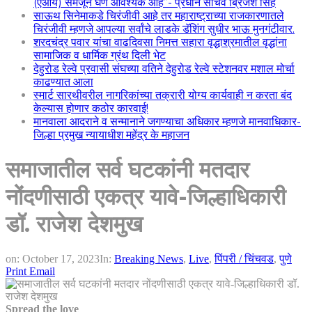
(एआय) समजून घेणे आवश्यक आहे”- प्रधान सचिव ब्रिजेश सिंह
साऊथ सिनेमाकडे चिरंजीवी आहे तर महाराष्ट्राच्या राजकारणातले
चिरंजीवी म्हणजे आपल्या सर्वांचे लाडके डॅशिंग सुधीर भाऊ मुनगंटीवार.
शरदचंद्र पवार यांचा वाढदिवसा निमत्त सहारा वृद्धाश्रमातील वृद्धांना
सामाजिक व धार्मिक ग्रंथ दिली भेट
देहुरोड रेल्वे प्रवासी संघच्या वतिने देहुरोड रेल्वे स्टेशनवर मशाल मोर्चा
काढण्यात आला
स्मार्ट सारथीवरील नागरिकांच्या तक्रारी योग्य कार्यवाही न करता बंद
केल्यास होणार कठोर कारवाई!
मानवाला आदराने व सन्मानाने जगण्याचा अधिकार म्हणजे मानवाधिकार-
जिल्हा प्रमुख न्यायाधीश महेंद्र के महाजन
समाजातील सर्व घटकांनी मतदार
नोंदणीसाठी एकत्र यावे-जिल्हाधिकारी
डॉ. राजेश देशमुख
on:
October 17, 2023
In:
Breaking News
,
Live
,
पिंपरी / चिंचवड
,
पुणे
Print
Email
Spread the love