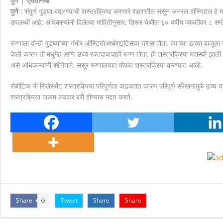
पुणे | प्रतिनिधी
पुणे
: संपूर्ण गुडघा बदलण्याची शस्त्रक्रिया करणारे शहरातील ससून जनरल हॉस्पिटल हे महा
मानवाला आदराने व सन्मानाने जगण्याचा अधिकार म्हणजे मानवाधि
उपलब्धी आहे. अधिकाऱ्यांनी दिलेल्या माहितीनुसार, शिरूर येथील ६० वर्षीय व्यक्तीवर ८ सप
रुग्णाला दोन्ही गुडघ्यांच्या गंभीर ऑस्टियोआर्थराइटिसचा त्रास होता. त्याच्या डाव्या बाजूला
केली कारण तो मधुमेह आणि उच्च रक्तदाबाचाही रुग्ण होता. ही शस्त्रक्रिया यशस्वी झा
असे अधिकाऱ्यांनी सांगितले. ससूर रुग्णालयात मोफत शस्त्रक्रिया करण्यात आली.
रोबोटिक नी रिप्लेसमेंट शस्त्रक्रिया परिपूर्णता वाढवतात कारण परिपूर्ण संरेखनामुळे उच्
शस्त्रक्रिया जखम लवकर बरी होण्यास मदत करते.
Share
Tweet
Share
Share
0