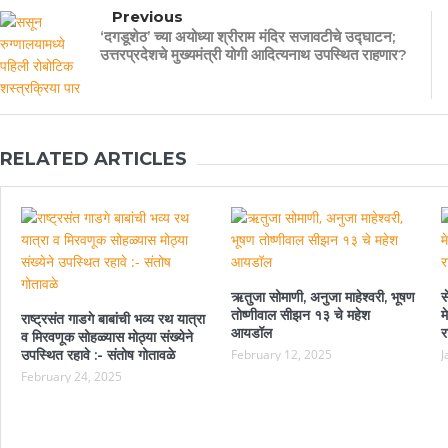
Previous
‘दगडूशेठ’ च्या अयोध्या श्रीराम मंदिर सजावटीचे उद्घाटन;
उत्तरप्रदेशचे मुख्यमंत्री योगी आदित्यनाथ उपस्थित राहणार?
RELATED ARTICLES
ऋतुजा सोमाणी, अनुजा माहेश्वरी, भूषण
स
तोष्णीवाल सीझन १३ चे महेश
म
राष्ट्रसंत गाडगे बाबांची भव्य रथ यात्रा
आयडॉल
र
व मिरवणूक सोहळ्यास मोठ्या संख्येने
उपस्थित रहावे :- संतोष गोतावळे
February 12, 2025
J
February 24, 2025