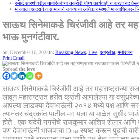
स्मार्ट सारथीवरील नागरिकांच्या तक्रारी योग्य कार्यवाही न करता बंद के
मानवाला आदराने व सन्मानाने जगण्याचा अधिकार म्हणजे मानवाधिकार- जिल्
साऊथ सिनेमाकडे चिरंजीवी आहे तर महाराष
भाऊ मुनगंटीवार.
on:
December 16, 2024
In:
Breaking News
,
Live
,
अग्रलेख
,
मनोरंजन
Print
Email
Spread the love
साऊथ सिनेमाकडे चिरंजीवी आहे तर महाराष्ट्राच्या राजक
लावून महाराष्ट्रात हरीत क्रांती आणलेल्या या वसुंधरेच्य
आपल्या लाडक्या देवाभाऊंनी २०१४ मध्ये पक्ष आणि सत्ता
त्यानंतर चंद्रकांत पाटील मग मला या माळेत सुधीर भाऊ
होते . एक चंदेरी नगरीचे राजकुमार आशिष शेलार आणि 
पण देवाभाऊंनी भाजपाचा Dna स्पष्ट करून पुढची बारी
असणार आहे बाकायदा सत्ता आणि पक्ष देवा भाऊंच्या ता