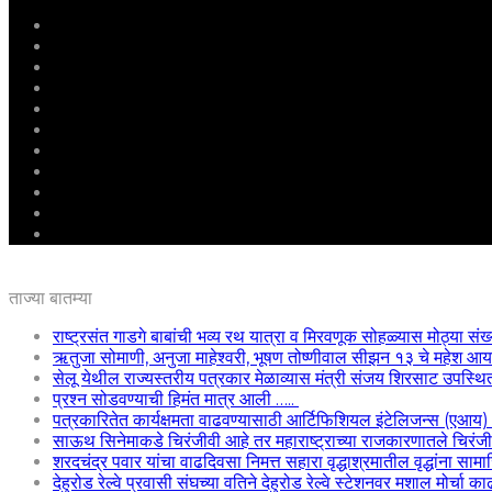
मुखपृष्ठ
राष्ट्रीय
महाराष्ट्र
पुणे
बीड
राजकारण
अग्रलेख
क्राईम
आरोग्य
शिक्षण
ई – पेपर
ताज्या बातम्या
राष्ट्रसंत गाडगे बाबांची भव्य रथ यात्रा व मिरवणूक सोहळ्यास मोठ्या संख
ऋतुजा सोमाणी, अनुजा माहेश्वरी, भूषण तोष्णीवाल सीझन १३ चे महेश
सेलू येथील राज्यस्तरीय पत्रकार मेळाव्यास मंत्री संजय शिरसाट उपस्थि
प्रश्न सोडवण्याची हिमंत मात्र आली …..
पत्रकारितेत कार्यक्षमता वाढवण्यासाठी आर्टिफिशियल इंटेलिजन्स (एआय
साऊथ सिनेमाकडे चिरंजीवी आहे तर महाराष्ट्राच्या राजकारणातले चिरंजीवी
शरदचंद्र पवार यांचा वाढदिवसा निमत्त सहारा वृद्धाश्रमातील वृद्धांना साम
देहुरोड रेल्वे प्रवासी संघच्या वतिने देहुरोड रेल्वे स्टेशनवर मशाल मोर्चा 