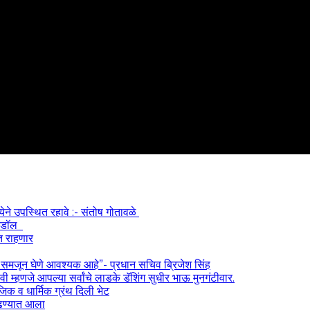
्येने उपस्थित रहावे :- संतोष गोतावळे
 आयडॉल
त राहणार
) समजून घेणे आवश्यक आहे”- प्रधान सचिव ब्रिजेश सिंह
 म्हणजे आपल्या सर्वांचे लाडके डॅशिंग सुधीर भाऊ मुनगंटीवार.
ाजिक व धार्मिक ग्रंथ दिली भेट
काढण्यात आला