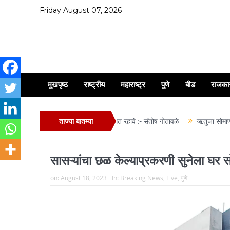
Friday August 07, 2026
मुखपृष्ठ
राष्ट्रीय
महाराष्ट्र
पुणे
बीड
राजका
वणूक सोहळ्यास मोठ्या संख्येने उपस्थित रहावे :- संतोष गोतावळे
ताज्या बातम्या
ऋतुजा सोमाणी, अनुजा म
सासऱ्यांचा छळ केल्याप्रकरणी सुनेला घर सो
on:
August 18, 2023
In:
Breaking News
,
Live
,
पुणे