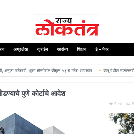
रण
अग्रलेख
क्राईम
आरोग्य
शिक्षण
ई – पेपर
ाहेश्वरी, भूषण तोष्णीवाल सीझन १३ चे महेश आयडॉल
सेलू येथील राज्यस्तरीय पत्रकार
डण्याचे पुणे कोर्टाचे आदेश
Print
E