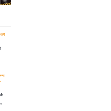
ी
ठी
न