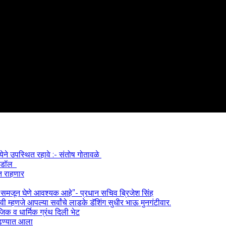
्येने उपस्थित रहावे :- संतोष गोतावळे
 आयडॉल
त राहणार
) समजून घेणे आवश्यक आहे”- प्रधान सचिव ब्रिजेश सिंह
 म्हणजे आपल्या सर्वांचे लाडके डॅशिंग सुधीर भाऊ मुनगंटीवार.
ाजिक व धार्मिक ग्रंथ दिली भेट
काढण्यात आला