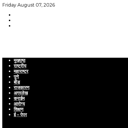
Friday August 07, 2026
मुखपृष्ठ
राष्ट्रीय
महाराष्ट्र
पुणे
बीड
राजकारण
अग्रलेख
क्राईम
आरोग्य
शिक्षण
ई – पेपर
Menu