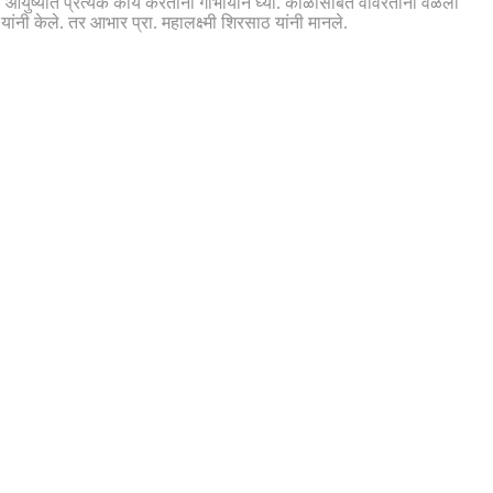
आयुष्यात प्रत्येक कार्य करताना गांभीर्याने घ्या. काळासोबत वावरताना वेळेला
ांनी केले. तर आभार प्रा. महालक्ष्मी शिरसाठ यांनी मानले.