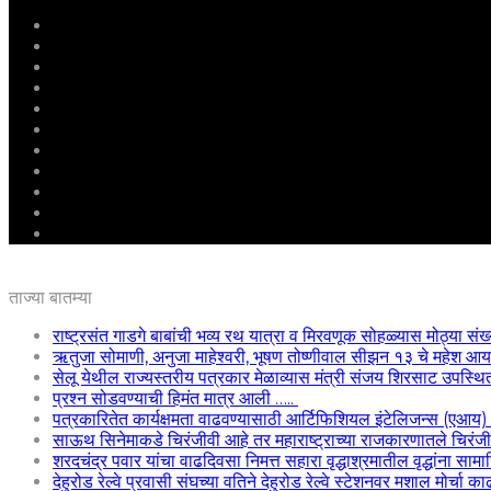
मुखपृष्ठ
राष्ट्रीय
महाराष्ट्र
पुणे
बीड
राजकारण
अग्रलेख
क्राईम
आरोग्य
शिक्षण
ई – पेपर
ताज्या बातम्या
राष्ट्रसंत गाडगे बाबांची भव्य रथ यात्रा व मिरवणूक सोहळ्यास मोठ्या संख
ऋतुजा सोमाणी, अनुजा माहेश्वरी, भूषण तोष्णीवाल सीझन १३ चे महेश
सेलू येथील राज्यस्तरीय पत्रकार मेळाव्यास मंत्री संजय शिरसाट उपस्थि
प्रश्न सोडवण्याची हिमंत मात्र आली …..
पत्रकारितेत कार्यक्षमता वाढवण्यासाठी आर्टिफिशियल इंटेलिजन्स (एआय
साऊथ सिनेमाकडे चिरंजीवी आहे तर महाराष्ट्राच्या राजकारणातले चिरंजीवी
शरदचंद्र पवार यांचा वाढदिवसा निमत्त सहारा वृद्धाश्रमातील वृद्धांना साम
देहुरोड रेल्वे प्रवासी संघच्या वतिने देहुरोड रेल्वे स्टेशनवर मशाल मोर्चा 