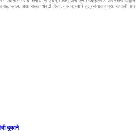
 करून गरिबातील गरीब विद्यार्थी सीए बनू शकतो.याचे उत्तम उदाहरण आपण स्वतः आहोत. 
बाह्य व्हाल. असा सल्ला शेवटी दिला. कार्यक्रमाचे सुत्रसंचालन प्रा. रूपाली वाघ य
ीची दुकाने