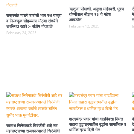
ऋतुजा सोमाणी, अनुजा माहेश्वरी, भूषण
स
तोष्णीवाल सीझन १३ चे महेश
म
राष्ट्रसंत गाडगे बाबांची भव्य रथ यात्रा
आयडॉल
र
व मिरवणूक सोहळ्यास मोठ्या संख्येने
उपस्थित रहावे :- संतोष गोतावळे
February 12, 2025
J
February 24, 2025
शरदचंद्र पवार यांचा वाढदिवसा निमत्त
द
सहारा वृद्धाश्रमातील वृद्धांना सामाजिक व
द
साऊथ सिनेमाकडे चिरंजीवी आहे तर
धार्मिक ग्रंथ दिली भेट
क
महाराष्ट्राच्या राजकारणातले चिरंजीवी