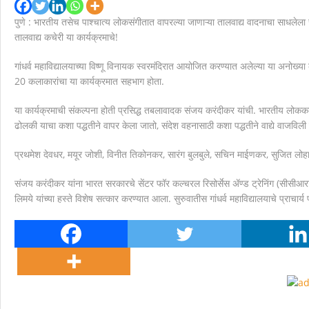
मानवाला आदराने व सन्मानाने जगण्याचा अधिकार म्हणजे मानवाधि
पुणे
:
भारतीय
तसेच
पाश्चात्य
लोकसंगीतात
वापरल्या
जाणाऱ्या
तालवाद्य
वादनाचा
साधलेला
तालवाद्य
कचेरी
या
कार्यक्रमाचे
!
गांधर्व
महाविद्यालयाच्या
विष्णू
विनायक
स्वरमंदिरात
आयोजित
करण्यात
अलेल्या
या
अनोख्या
20
कलाकारांचा
या
कार्यक्रमात
सहभाग
होता
.
या
कार्यक्रमाची
संकल्पना
होती
प्रसिद्ध
तबलावादक
संजय
करंदीकर
यांची
.
भारतीय
लोककला
ढोलकी
याचा
कशा
पद्धतीने
वापर
केला
जातो
,
संदेश
वहनासाठी
कशा
पद्धतीने
वाद्ये
वाजविली
प्रथमेश
देवधर
,
मयूर
जोशी
,
विनीत
तिकोनकर
,
सारंग
बुलबुले
,
सचिन
माईणकर
,
सुजित
लोह
संजय
करंदीकर
यांना
भारत
सरकारचे
सेंटर
फॉर
कल्चरल
रिसोर्सेस
ॲण्ड
ट्रेनिंग
(
सीसीआर
लि
म
ये यांच्या
हस्ते
विशेष
सत्कार
करण्यात
आला
.
सुरुवातीस
गांधर्व
महाविद्यालयाचे
प्राचार्य