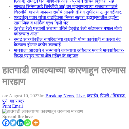
(एआय) समजून घेणे आवश्यक आहे”- प्रधान सचिव ब्रिजेश सिंह
साऊथ सिनेमाकडे चिरंजीवी आहे तर महाराष्ट्राच्या राजकारणातले
चिरंजीवी म्हणजे आपल्या सर्वांचे लाडके डॅशिंग सुधीर भाऊ मुनगंटीवार.
शरदचंद्र पवार यांचा वाढदिवसा निमत्त सहारा वृद्धाश्रमातील वृद्धांना
सामाजिक व धार्मिक ग्रंथ दिली भेट
देहुरोड रेल्वे प्रवासी संघच्या वतिने देहुरोड रेल्वे स्टेशनवर मशाल मोर्चा
काढण्यात आला
स्मार्ट सारथीवरील नागरिकांच्या तक्रारी योग्य कार्यवाही न करता बंद
केल्यास होणार कठोर कारवाई!
मानवाला आदराने व सन्मानाने जगण्याचा अधिकार म्हणजे मानवाधिकार-
जिल्हा प्रमुख न्यायाधीश महेंद्र के महाजन
हातगाडी लावल्याच्या कारणाहून तरुणास
मारहाण
on:
August 10, 2023
In:
Breaking News
,
Live
,
क्राईम
,
पिंपरी / चिंचवड
,
पुणे
,
महाराष्ट्र
Print
Email
Spread the love