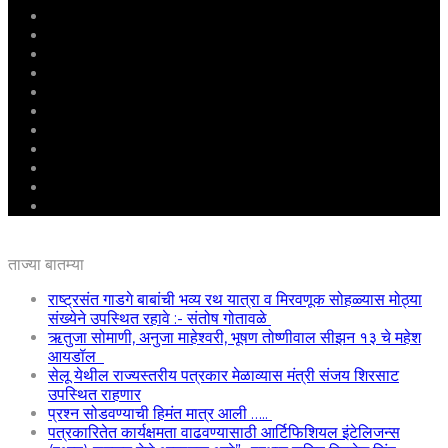
मुखपृष्ठ
राष्ट्रीय
महाराष्ट्र
पुणे
बीड
राजकारण
अग्रलेख
क्राईम
आरोग्य
शिक्षण
ई – पेपर
ताज्या बातम्या
राष्ट्रसंत गाडगे बाबांची भव्य रथ यात्रा व मिरवणूक सोहळ्यास मोठ्या
संख्येने उपस्थित रहावे :- संतोष गोतावळे
ऋतुजा सोमाणी, अनुजा माहेश्वरी, भूषण तोष्णीवाल सीझन १३ चे महेश
आयडॉल
सेलू येथील राज्यस्तरीय पत्रकार मेळाव्यास मंत्री संजय शिरसाट
उपस्थित राहणार
प्रश्न सोडवण्याची हिमंत मात्र आली …..
पत्रकारितेत कार्यक्षमता वाढवण्यासाठी आर्टिफिशियल इंटेलिजन्स