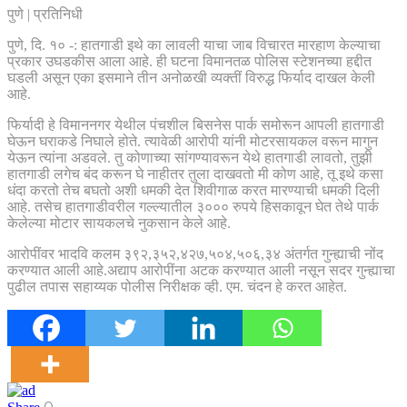
पुणे | प्रतिनिधी
पुणे, दि. १० -: हातगाडी इथे का लावली याचा जाब विचारत मारहाण केल्याचा
प्रकार उघडकीस आला आहे. ही घटना विमानतळ पोलिस स्टेशनच्या हद्दीत
घडली असून एका इसमाने तीन अनोळखी व्यक्तीं विरुद्ध फिर्याद दाखल केली
आहे.
फिर्यादी हे विमाननगर येथील पंचशील बिसनेस पार्क समोरून आपली हातगाडी
घेऊन घराकडे निघाले होते. त्यावेळी आरोपी यांनी मोटरसायकल वरून मागुन
येऊन त्यांना अडवले. तु कोणाच्या सांगण्यावरून येथे हातगाडी लावतो, तुझी
हातगाडी लगेच बंद करून घे नाहीतर तुला दाखवतो मी कोण आहे, तू इथे कसा
धंदा करतो तेच बघतो अशी धमकी देत शिवीगाळ करत मारण्याची धमकी दिली
आहे. तसेच हातगाडीवरील गल्ल्यातील ३००० रुपये हिसकावून घेत तेथे पार्क
केलेल्या मोटार सायकलचे नुकसान केले आहे.
आरोपींवर भादवि कलम ३९२,३५२,४२७,५०४,५०६,३४ अंतर्गत गुन्ह्याची नोंद
करण्यात आली आहे.अद्याप आरोपींना अटक करण्यात आली नसून सदर गुन्ह्याचा
पुढील तपास सहाय्यक पोलीस निरीक्षक व्ही. एम. चंदन हे करत आहेत.