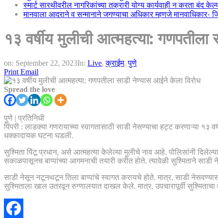
स्मार्ट सारथीवरील नागरिकांच्या तक्रारी योग्य कार्यवाही न करता बंद के
मानवाला आदराने व सन्मानाने जगण्याचा अधिकार म्हणजे मानवाधिकार- जिल्
१३ वर्षीय मुलीची आत्महत्या: गणपतीला 
on:
September 22, 2023
In:
Live
,
क्राईम
,
पुणे
Print
Email
Spread the love
पुणे | प्रतिनिधी
पिंपरी : लाडक्या गणरायाच्या स्वागतासाठी साडी नेसण्याचा हट्ट करणाऱ्या १३ वर
धक्कादायक घटना घडली.
सुश्मिता पिंटू प्रधान, असे आत्महत्या केलेल्या मुलीचे नाव आहे. पोलिसांनी दि
सकाळपासूनच बाप्पांच्या आगमनाची तयारी करीत होते. त्यावेळी सुश्मिताने साडी न
साडी नेसून नटूनथटून तिला बाप्पांचे स्वागत करायचे होते. मात्र, साडी नेसवण्यास
सुश्मिताला खाल उतरवून रुग्णालयात दाखल केले. मात्र, उपचारापूर्वी सुश्मिताचा मृत