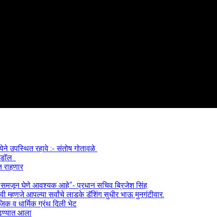
्येने उपस्थित रहावे :- संतोष गोतावळे
 आयडॉल
त राहणार
) समजून घेणे आवश्यक आहे”- प्रधान सचिव ब्रिजेश सिंह
 म्हणजे आपल्या सर्वांचे लाडके डॅशिंग सुधीर भाऊ मुनगंटीवार.
ाजिक व धार्मिक ग्रंथ दिली भेट
काढण्यात आला