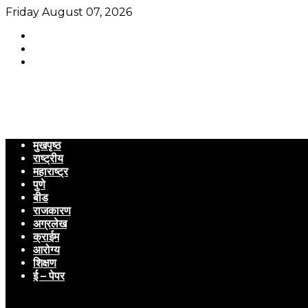
Friday August 07, 2026
मुखपृष्ठ
राष्ट्रीय
महाराष्ट्र
पुणे
बीड
राजकारण
अग्रलेख
क्राईम
आरोग्य
शिक्षण
ई – पेपर
Menu