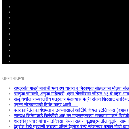
मुखपृष्ठ
राष्ट्रीय
महाराष्ट्र
पुणे
बीड
राजकारण
अग्रलेख
क्राईम
आरोग्य
शिक्षण
ई – पेपर
ताज्या बातम्या
राष्ट्रसंत गाडगे बाबांची भव्य रथ यात्रा व मिरवणूक सोहळ्यास मोठ्या संख
ऋतुजा सोमाणी, अनुजा माहेश्वरी, भूषण तोष्णीवाल सीझन १३ चे महेश
सेलू येथील राज्यस्तरीय पत्रकार मेळाव्यास मंत्री संजय शिरसाट उपस्थि
प्रश्न सोडवण्याची हिमंत मात्र आली …..
पत्रकारितेत कार्यक्षमता वाढवण्यासाठी आर्टिफिशियल इंटेलिजन्स (एआय
साऊथ सिनेमाकडे चिरंजीवी आहे तर महाराष्ट्राच्या राजकारणातले चिरंजीवी
शरदचंद्र पवार यांचा वाढदिवसा निमत्त सहारा वृद्धाश्रमातील वृद्धांना साम
देहुरोड रेल्वे प्रवासी संघच्या वतिने देहुरोड रेल्वे स्टेशनवर मशाल मोर्चा 