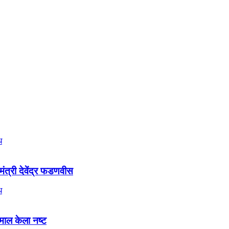
यमंत्री देवेंद्र फडणवीस
माल केला नष्ट