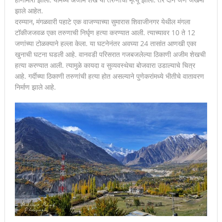
झाले आहेत.
दरम्यान, मंगळवारी पहाटे एक वाजण्याच्या सुमारास शिवाजीनगर येथील मंगला
टॉकीजजवळ एका तरुणाची निर्घृण हत्या करण्यात आली. त्याच्यावर 10 ते 12
जणांच्या टोळक्याने हल्ला केला. या घटनेनंतर अवघ्या 24 तासांत आणखी एका
खुनाची घटना घडली आहे. वानवडी परिसरात गजबजलेल्या ठिकाणी अजीम शेखची
हत्या करण्यात आली. त्यामुळे कायदा व सुव्यवस्थेचा बोजवारा उडाल्याचे चित्र
आहे. गर्दीच्या ठिकाणी तरुणांची हत्या होत असल्याने पुणेकरांमध्ये भीतीचे वातावरण
निर्माण झाले आहे.