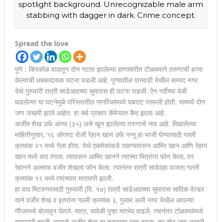
spotlight background. Unrecognizable male arm
stabbing with dagger in dark. Crime concept.
Spread the love
पुणे : किरकोळ वादातून दोन गटात झालेल्या हाणामारीत टोळक्याने तरुणाची हत्या
केल्याची धक्कादायक घटना घडली आहे. पुण्यातील वानवडी येथील सय्यद नगर
येथे गुरुवारी रात्री साडेआठच्या सुमारास ही घटना घडली. ऐन गर्दीच्या वेळी
घडलेल्या या घटनेमुळे परिसरातील नागरिकांमध्ये घबराट पसरली होती. यामध्ये दोन
जण जखमी झाले आहेत. हा सर्व प्रकार कॅमेऱ्यात कैद झाला आहे.
अजीम शेख उर्फ अंत्या (३५) असे खून झालेल्या तरुणाचे नाव आहे. मिळालेल्या
माहितीनुसार, १६ ऑगस्ट रोजी रेहान खान उर्फ नन्नू हा भाजी घेण्यासाठी गल्ली
क्रमांक २१ मध्ये गेला होता. येथे एकमेकांकडे पाहण्यावरून आमिर खान आणि रेहान
खान मध्ये वाद रंगला. त्यावरून आमिर खानने त्याच्या मित्रांना फोन केला, तर
रेहानने अल्ताफ वजीर शेखला फोन केला. त्यानंतर रात्री साडेदहा वाजता गल्ली
क्रमांक १९ मध्ये त्यांच्यात मारामारी झाली.
हा वाद मिटवण्यासाठी गुरुवारी (दि. १७) रात्री साडेआठच्या सुमारास सादिक वेल्डर
याने वजीर शेख व इतरांना गल्ली क्रमांक ३, गुलाम अली नगर येथील आपल्या
गॅरेजमध्ये बोलावून घेतले. मात्र, यावेळी पुन्हा मतभेद वाढले. त्यानंतर टोळक्यांमध्ये
हाणामारी झाली. यामध्ये अजीम शेख या तरुणाचा मृत्यू झाला. तर दोन जण जखमी