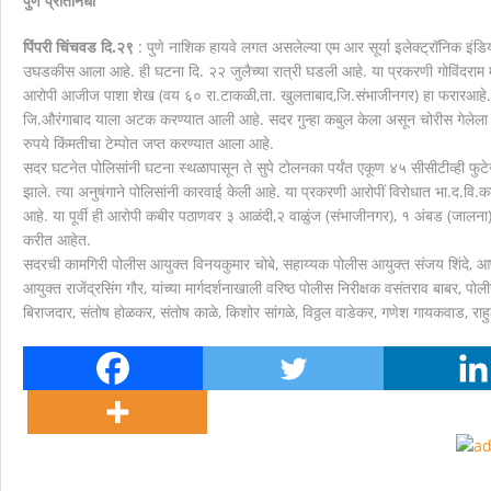
पुणे प्रतिनिधी
मानवाला आदराने व सन्मानाने जगण्याचा अधिकार म्हणजे मानवाधि
पिंपरी चिंचवड दि.२९
: पुणे नाशिक हायवे लगत असलेल्या एम आर सूर्या इलेक्ट्रॉनिक इंडि
उघडकीस आला आहे. ही घटना दि. २२ जुलैच्या रात्री घडली आहे. या प्रकरणी गोविंदराम मा
आरोपी आजीज पाशा शेख (वय ६० रा.टाकळी,ता. खुलताबाद,जि.संभाजीनगर) हा फरारआहे. क
जि.औरंगाबाद याला अटक करण्यात आली आहे. सदर गुन्हा कबुल केला असून चोरीस गेलेला
रुपये किंमतीचा टेम्पोत जप्त करण्यात आला आहे.
सदर घटनेत पोलिसांनी घटना स्थळापासून ते सुपे टोलनका पर्यंत एकूण ४५ सीसीटीव्ही फुटे
झाले. त्या अनुषंगाने पोलिसांनी कारवाई केली आहे. या प्रकरणी आरोपीं विरोधात भा.द.वि
आहे. या पूर्वी ही आरोपी कबीर पठाणवर ३ आळंदी,२ वाळुंज (संभाजीनगर), १ अंबड (जालना)
करीत आहेत.
सदरची कामगिरी पोलीस आयुक्त विनयकुमार चोबे, सहाय्यक पोलीस आयुक्त संजय शिंदे, 
आयुक्त राजेंद्रसिंग गौर, यांच्या मार्गदर्शनाखाली वरिष्ठ पोलीस निरीक्षक वसंतराव बाबर,
बिराजदार, संतोष होळकर, संतोष काळे, किशोर सांगळे, विठ्ठल वाडेकर, गणेश गायकवाड, राहुल