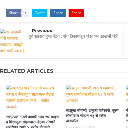
Share
Tweet
Share
Share
0
Previous
पुणे शहरात पुष्पा पॅटर्न : दोन ठिकाणाहून चंदनाच्या झाडांची चोरी
RELATED ARTICLES
ऋतुजा सोमाणी, अनुजा माहेश्वरी, भूषण
स
तोष्णीवाल सीझन १३ चे महेश
म
राष्ट्रसंत गाडगे बाबांची भव्य रथ यात्रा
आयडॉल
र
व मिरवणूक सोहळ्यास मोठ्या संख्येने
उपस्थित रहावे :- संतोष गोतावळे
February 12, 2025
J