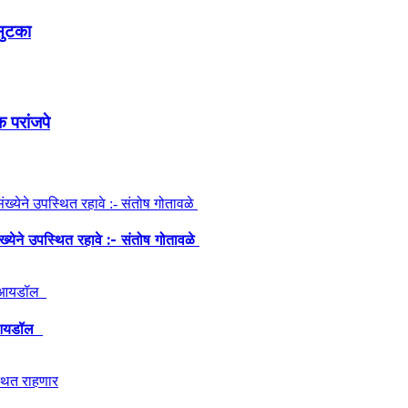
सुटका
 परांजपे
ंख्येने उपस्थित रहावे :- संतोष गोतावळे
ेश आयडॉल