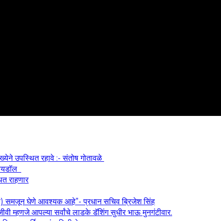
ख्येने उपस्थित रहावे :- संतोष गोतावळे
श आयडॉल
थित राहणार
य) समजून घेणे आवश्यक आहे”- प्रधान सचिव ब्रिजेश सिंह
वी म्हणजे आपल्या सर्वांचे लाडके डॅशिंग सुधीर भाऊ मुनगंटीवार.