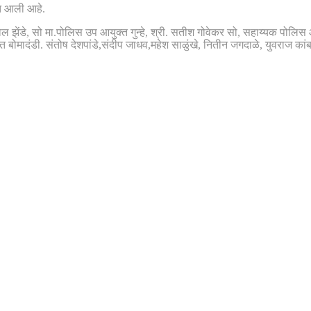
ात आली आहे.
झेंडे, सो मा.पोलिस उप आयुक्त गुन्हे, श्री. सतीश गोवेकर सो, सहाय्यक पोलिस आयु
ंत बोमादंडी. संतोष देशपांडे,संदीप जाधव,महेश साळुंखे, नितीन जगदाळे, युवराज कां