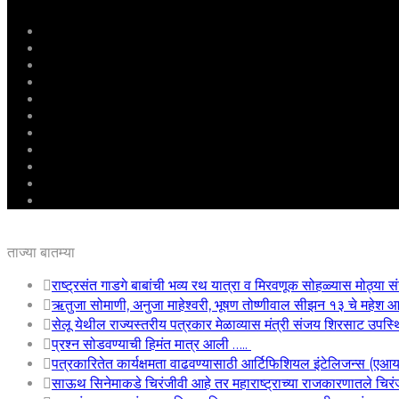
मुखपृष्ठ
राष्ट्रीय
महाराष्ट्र
पुणे
बीड
राजकारण
अग्रलेख
क्राईम
आरोग्य
शिक्षण
ई – पेपर
ताज्या बातम्या
राष्ट्रसंत गाडगे बाबांची भव्य रथ यात्रा व मिरवणूक सोहळ्यास मोठ्या सं
ऋतुजा सोमाणी, अनुजा माहेश्वरी, भूषण तोष्णीवाल सीझन १३ चे महे
सेलू येथील राज्यस्तरीय पत्रकार मेळाव्यास मंत्री संजय शिरसाट उपस्
प्रश्न सोडवण्याची हिमंत मात्र आली …..
पत्रकारितेत कार्यक्षमता वाढवण्यासाठी आर्टिफिशियल इंटेलिजन्स (एआ
साऊथ सिनेमाकडे चिरंजीवी आहे तर महाराष्ट्राच्या राजकारणातले चिरंजी