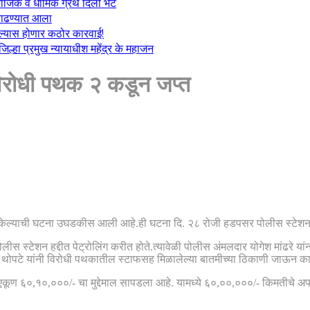
माजिक व धार्मिक ग्रंथ दिली भेट
ा काढण्यात आला
केल्यास होणार कठोर कारवाई!
्हा प्रमुख न्यायाधीश महेंद्र के महाजन
विरोधी पथक २ कडून जप्त
प्त केल्याची घटना उघडकीस आली आहे.ही घटना दि. २८ रोजी हडपसर पोलीस स्टेशनच
ोलीस स्टेशन हद्दीत पेट्रोलिंग करीत होते.त्यावेळी पोलीस अंमलदार योगेश मांढरे
ल थोपटे यांनी विरोधी पथकातील स्टाफसह मिळालेल्या बातमीच्या ठिकाणी जाऊन का
डे एकूण ६०,१०,०००/- चा मुद्देमाल सापडला आहे. यामध्ये ६०,००,०००/- किमतीच