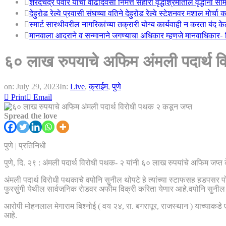
शरदचंद्र पवार यांचा वाढदिवसा निमत्त सहारा वृद्धाश्रमातील वृद्धांना सा
देहुरोड रेल्वे प्रवासी संघच्या वतिने देहुरोड रेल्वे स्टेशनवर मशाल मोर्च
स्मार्ट सारथीवरील नागरिकांच्या तक्रारी योग्य कार्यवाही न करता बंद 
मानवाला आदराने व सन्मानाने जगण्याचा अधिकार म्हणजे मानवाधिकार- जिल
६० लाख रुपयाचे अफिम अंमली पदार्थ 
on:
July 29, 2023
In:
Live
,
क्राईम
,
पुणे
Print
Email
Spread the love
पुणे | प्रतिनिधी
पुणे, दि. २९ : अंमली पदार्थ विरोधी पथक- २ यांनी ६० लाख रुपयांचे अफिम ज
अंमली पदार्थ विरोधी पथकाचे वपोनि सुनील थोपटे हे त्यांच्या स्टाफसह हडपसर प
फुरसुंगी येथील सार्वजनिक रोडवर अफीम विक्री करिता येणार आहे.वपोनि सुनी
आरोपी मोहनलाल मेगाराम बिश्नोई ( वय २४, रा. बगरापूर, राजस्थान ) याच्याक
आहे.