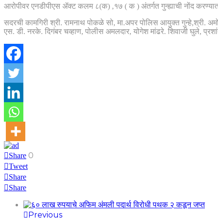
आरोपीवर एनडीपीएस ॲक्ट कलम ८(क) ,१७ ( क ) अंतर्गत गुन्ह्याची नोंद करण्य
सदरची कामगिरी श्री. रामनाथ पोकळे सो, मा.अपर पोलिस आयुक्त गुन्हे,श्री. अमोल 
एस. डी. नरके. दिगंबर चव्हाण, पोलीस अमलदार, योगेश मांढरे. शिवाजी घुले, प्रशा
0
Share
Tweet
Share
Share
Previous