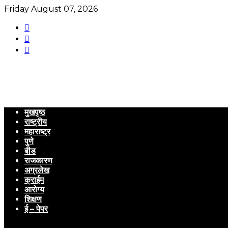
Friday August 07, 2026
मुखपृष्ठ
राष्ट्रीय
महाराष्ट्र
पुणे
बीड
राजकारण
अग्रलेख
क्राईम
आरोग्य
शिक्षण
ई – पेपर
Menu