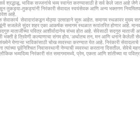
र्व श्रद्धाळू, भाविक सज्जनांचे भव्य स्वागत करण्यासाठी हे सर्व केले जात आहे जेणे
पासून तुकड्या-तुकड्यांनी निरंकारी सेवादल स्वयंसेवक आणि अन्य भक्तगण नियमितपणे
मावेश आहे.
नेक सेवाकार्य सेवादारांकडून मोठ्या उत्साहाने सुरू आहेत. समागम स्थळावर मुख्य सत्
तंबूंनी सजलेले सुंदर शहर एका आकर्षक समागम स्थळात रूपांतरित होणार आहे. मानवते
ुरु माताजींच्या पवित्र आशीर्वादानेच संभव होत आहे. सेवेसाठी सदगुरु माताजी अनेक
ली भक्ती हे त्रिवेणी कल्याणाचा संगम होय.’अर्थातच तन, मन आणि धनाने केलेली सेवा
ा संख्येने येणाऱ्या भाविकांसाठी चोख व्यवस्था करण्यात येत आहे. निरंकारी सेवाद
ांच्या पूर्वनिश्चित निवासस्थानी नेण्याची व्यवस्था करताना दिसतील. सेवेचे महत्त्व
किक भव्यदिव्य निरंकारी संत समागमामध्ये, प्रेम, एकता आणि शांतीच्या या पवित्र