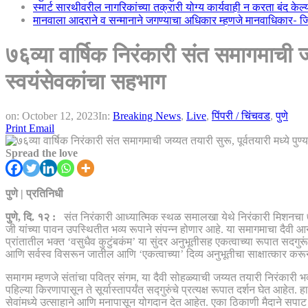
स्मार्ट सारथीवरील नागरिकांच्या तक्रारी योग्य कार्यवाही न करता बंद के
मानवाला आदराने व सन्मानाने जगण्याचा अधिकार म्हणजे मानवाधिकार- जिल्
७६व्या वार्षिक निरंकारी संत समागमाची जय
स्वयंसेवकांचा सहभाग
on:
October 12, 2023
In:
Breaking News
,
Live
,
पिंपरी / चिंचवड
,
पुणे
Print
Email
Spread the love
पुणे | प्रतिनिधी
पुणे, दि. १२ :
संत निरंकारी आध्यात्मिक स्थळ समालखा येथे निरंकारी मिशनचा ७६व
जी यांच्या पावन उपस्थितीत भव्य रूपाने संपन्न होणार आहे. या समागमाचा दैवी आन
प्रांतातील भक्त ‘वसुधैव कुटुंबकंम’ या सुंदर अनुभूतीसह एकत्वाच्या रूपात सदग
आणि सर्वस्व विसरून जातील आणि ‘एकत्वाच्या’ दिव्य अनुभूतीचा साक्षात्कार करू
समागम म्हणजे संतांचा पवित्र संगम, या दैवी सोहळ्याची जय्यत तयारी निरंकारी भक
पहिल्या किरणापासून ते सूर्यास्तापर्यंत सद्गुरुंचे प्रत्यक्ष रूपात दर्शन घेत 
सेवांमध्ये उत्साहाने आणि मनापासून योगदान देत आहेत. एका ठिकाणी मैदाने सपा