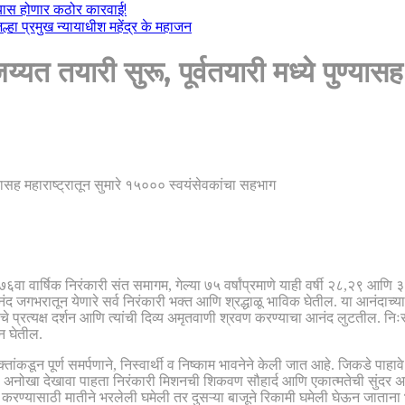
ल्यास होणार कठोर कारवाई!
हा प्रमुख न्यायाधीश महेंद्र के महाजन
्यत तयारी सुरू, पूर्वतयारी मध्ये पुण्यास
ा वार्षिक निरंकारी संत समागम, गेल्या ७५ वर्षांप्रमाणे याही वर्षी २८,२९ आणि
ंद जगभरातून येणारे सर्व निरंकारी भक्त आणि श्रद्धाळू भाविक घेतील. या आनंदाच्या
ुरूंचे प्रत्यक्ष दर्शन आणि त्यांची दिव्य अमृतवाणी श्रवण करण्याचा आनंद लुटतील.
न घेतील.
्तांकडून पूर्ण समर्पणाने, निस्वार्थी व निष्काम भावनेने केली जात आहे. जिकडे पाह
आहेत. हा अनोखा देखावा पाहता निरंकारी मिशनची शिकवण सौहार्द आणि एकात्मतेची सुंद
ट करण्यासाठी मातीने भरलेली घमेली तर दुसऱ्या बाजूने रिकामी घमेली घेऊन जाता