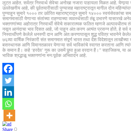
लुटत आहेत. सर्वत्र निस्वार्थ सेवेचा अनोखा नजारा पाहायला मिळत आहे. येणार्‍या स
उल्लेखनीय आहे, की पूर्वतयारीसाठी पुण्यासह महाराष्ट्रातून मागील दोन महिन्यां
पुण्याहून सुमारे १००० तर उर्वरित महाराष्ट्रातून सुमारे १४००० स्वयंसेवकांचा स
समागमासाठी येणाऱ्या संतांच्या राहण्याच्या व्यवस्थेसाठी तंबू उभारणे यासारखे अ
भक्तगणांच्या अहोरात्र निस्वार्थी सेवेचे सकारात्मक फलित म्हणजे अल्पावधीतच 
नसून आनंदाचा भाव दिसत आहे, जो पाहून अंतःकरण अत्यंत प्रसन्न होते. हे सर्व सदग
निस्वार्थीपणे केलेले धनरुपी दान आणि अंतःकरणापासून शुद्ध पवित्र भावनेने केले
७६व्या वार्षिक निरंकारी संत समागमात संपूर्ण भारत तथा देश विदेशातून लाखोंच्य
बसस्थानक आणि विमानतळावर येणाऱ्या सर्व भाविकांचे स्वागत करताना आणि त्यांना त्य
के समान है। कहे ‘हरदेव’ गुरू का उसमें छुपा हुआ वरदान है।” सहाजिकच, या अलौ
भाविक श्रद्धाळू भक्तगणांना मनःपूर्वक अभिवादन आहे.
0
Share