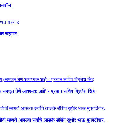
ेश आयडॉल
थित राहणार
य) समजून घेणे आवश्यक आहे”- प्रधान सचिव ब्रिजेश सिंह
ी म्हणजे आपल्या सर्वांचे लाडके डॅशिंग सुधीर भाऊ मुनगंटीवार.