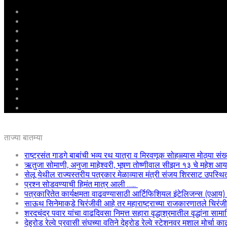
मुखपृष्ठ
राष्ट्रीय
महाराष्ट्र
पुणे
बीड
राजकारण
अग्रलेख
क्राईम
आरोग्य
शिक्षण
ई – पेपर
ताज्या बातम्या
राष्ट्रसंत गाडगे बाबांची भव्य रथ यात्रा व मिरवणूक सोहळ्यास मोठ्या संख
ऋतुजा सोमाणी, अनुजा माहेश्वरी, भूषण तोष्णीवाल सीझन १३ चे महेश
सेलू येथील राज्यस्तरीय पत्रकार मेळाव्यास मंत्री संजय शिरसाट उपस्थि
प्रश्न सोडवण्याची हिमंत मात्र आली …..
पत्रकारितेत कार्यक्षमता वाढवण्यासाठी आर्टिफिशियल इंटेलिजन्स (एआय
साऊथ सिनेमाकडे चिरंजीवी आहे तर महाराष्ट्राच्या राजकारणातले चिरंजीवी
शरदचंद्र पवार यांचा वाढदिवसा निमत्त सहारा वृद्धाश्रमातील वृद्धांना साम
देहुरोड रेल्वे प्रवासी संघच्या वतिने देहुरोड रेल्वे स्टेशनवर मशाल मोर्चा 