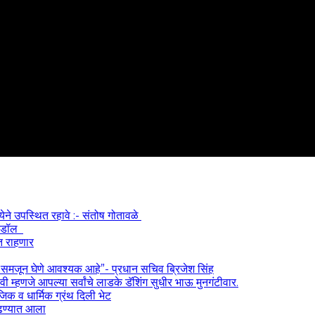
्येने उपस्थित रहावे :- संतोष गोतावळे
 आयडॉल
त राहणार
) समजून घेणे आवश्यक आहे”- प्रधान सचिव ब्रिजेश सिंह
 म्हणजे आपल्या सर्वांचे लाडके डॅशिंग सुधीर भाऊ मुनगंटीवार.
ाजिक व धार्मिक ग्रंथ दिली भेट
काढण्यात आला