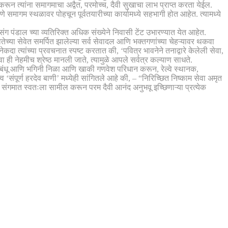
 करून त्यांना समागमाचा अद्वैत, परमोच्च, दैवी सुखाचा लाभ प्राप्त करता येईल.
 समागम स्थळावर पोहचून पूर्वतयारीच्या कार्यामध्ये सहभागी होत आहेत. त्यामध्ये
संग पंडाल च्या व्यतिरिक्त अधिक संख्येने निवासी टेंट उभारण्यात येत आहेत.
च्या सेवेत समर्पित झालेल्या सर्व सेवादल आणि भक्तगणांच्या चेहऱ्यावर थकवा
दा त्यांच्या प्रवचनात स्पष्ट करतात की, ‘पवित्र भावनेने तनाद्वारे केलेली सेवा,
 ही नेहमीच श्रेष्ठ मानली जाते, त्यामुळे आपले सर्वत्र कल्याण साधते.
लाचे बंधू आणि भगिनी निळा आणि खाकी गणवेश परिधान करून, रेल्वे स्थानक,
 ‘संपूर्ण हरदेव बाणी’ मध्येही सांगितले आहे की, – “निरिच्छित निष्काम सेवा अमृत
 संगमात स्वतःला सामील करून परम दैवी आनंद अनुभवू इच्छिणाऱ्या प्रत्येक