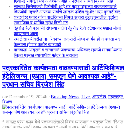
(एआय) समजून घेणे आवश्यक आहे”- प्रधान सचिव ब्रिजेश सिंह
साऊथ सिनेमाकडे चिरंजीवी आहे तर महाराष्ट्राच्या राजकारणातले
चिरंजीवी म्हणजे आपल्या सर्वांचे लाडके डॅशिंग सुधीर भाऊ मुनगंटीवार.
शरदचंद्र पवार यांचा वाढदिवसा निमत्त सहारा वृद्धाश्रमातील वृद्धांना
सामाजिक व धार्मिक ग्रंथ दिली भेट
देहुरोड रेल्वे प्रवासी संघच्या वतिने देहुरोड रेल्वे स्टेशनवर मशाल मोर्चा
काढण्यात आला
स्मार्ट सारथीवरील नागरिकांच्या तक्रारी योग्य कार्यवाही न करता बंद
केल्यास होणार कठोर कारवाई!
मानवाला आदराने व सन्मानाने जगण्याचा अधिकार म्हणजे मानवाधिकार-
जिल्हा प्रमुख न्यायाधीश महेंद्र के महाजन
पत्रकारितेत कार्यक्षमता वाढवण्यासाठी आर्टिफिशियल
इंटेलिजन्स (एआय) समजून घेणे आवश्यक आहे”-
प्रधान सचिव ब्रिजेश सिंह
on:
December 19, 2024
In:
Breaking News
,
Live
,
अग्रलेख
,
महाराष्ट्र
,
शिक्षण
* नागपूर प्रेस क्लब येथे पत्रकारांसाठी विशेष व्याख्यान * पत्रकारिता ‘रिअल
टाइम’ करण्यासाठी एआय उपयुक्त * माजी राज्य माहिती आयुक्त राहुल पांडे