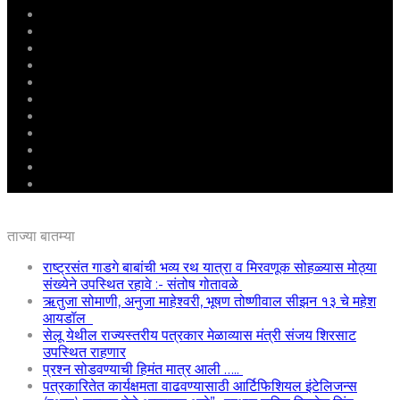
मुखपृष्ठ
राष्ट्रीय
महाराष्ट्र
पुणे
बीड
राजकारण
अग्रलेख
क्राईम
आरोग्य
शिक्षण
ई – पेपर
ताज्या बातम्या
राष्ट्रसंत गाडगे बाबांची भव्य रथ यात्रा व मिरवणूक सोहळ्यास मोठ्या
संख्येने उपस्थित रहावे :- संतोष गोतावळे
ऋतुजा सोमाणी, अनुजा माहेश्वरी, भूषण तोष्णीवाल सीझन १३ चे महेश
आयडॉल
सेलू येथील राज्यस्तरीय पत्रकार मेळाव्यास मंत्री संजय शिरसाट
उपस्थित राहणार
प्रश्न सोडवण्याची हिमंत मात्र आली …..
पत्रकारितेत कार्यक्षमता वाढवण्यासाठी आर्टिफिशियल इंटेलिजन्स