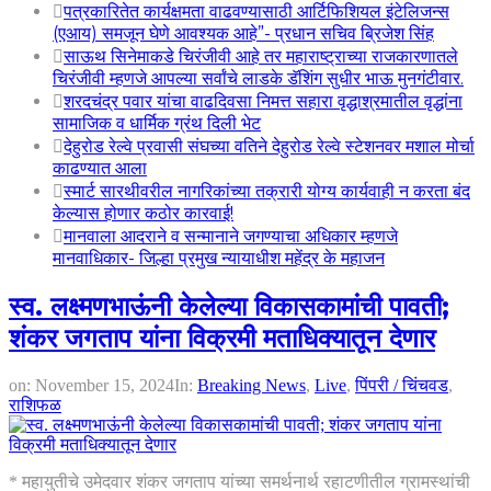
पत्रकारितेत कार्यक्षमता वाढवण्यासाठी आर्टिफिशियल इंटेलिजन्स
(एआय) समजून घेणे आवश्यक आहे”- प्रधान सचिव ब्रिजेश सिंह
साऊथ सिनेमाकडे चिरंजीवी आहे तर महाराष्ट्राच्या राजकारणातले
चिरंजीवी म्हणजे आपल्या सर्वांचे लाडके डॅशिंग सुधीर भाऊ मुनगंटीवार.
शरदचंद्र पवार यांचा वाढदिवसा निमत्त सहारा वृद्धाश्रमातील वृद्धांना
सामाजिक व धार्मिक ग्रंथ दिली भेट
देहुरोड रेल्वे प्रवासी संघच्या वतिने देहुरोड रेल्वे स्टेशनवर मशाल मोर्चा
काढण्यात आला
स्मार्ट सारथीवरील नागरिकांच्या तक्रारी योग्य कार्यवाही न करता बंद
केल्यास होणार कठोर कारवाई!
मानवाला आदराने व सन्मानाने जगण्याचा अधिकार म्हणजे
मानवाधिकार- जिल्हा प्रमुख न्यायाधीश महेंद्र के महाजन
स्व. लक्ष्मणभाऊंनी केलेल्या विकासकामांची पावती;
शंकर जगताप यांना विक्रमी मताधिक्यातून देणार
on:
November 15, 2024
In:
Breaking News
,
Live
,
पिंपरी / चिंचवड
,
राशिफळ
* महायुतीचे उमेदवार शंकर जगताप यांच्या समर्थनार्थ रहाटणीतील ग्रामस्थांची