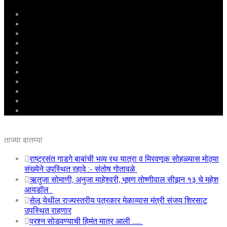
मुखपृष्ठ
राष्ट्रीय
महाराष्ट्र
पुणे
बीड
राजकारण
अग्रलेख
क्राईम
आरोग्य
शिक्षण
ई – पेपर
ताज्या बातम्या
राष्ट्रसंत गाडगे बाबांची भव्य रथ यात्रा व मिरवणूक सोहळ्यास मोठ्या
संख्येने उपस्थित रहावे :- संतोष गोतावळे
ऋतुजा सोमाणी, अनुजा माहेश्वरी, भूषण तोष्णीवाल सीझन १३ चे महेश
आयडॉल
सेलू येथील राज्यस्तरीय पत्रकार मेळाव्यास मंत्री संजय शिरसाट
उपस्थित राहणार
प्रश्न सोडवण्याची हिमंत मात्र आली …..