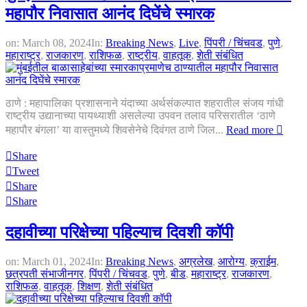
महापौर निवासात आनंद दिघेंचे स्मारक
on:
March 08, 2024
In:
Breaking News
,
Live
,
पिंपरी / चिंचवड
,
पुणे
,
महाराष्ट्र
,
राजकारण
,
राशिफळ
,
राष्ट्रीय
,
वाहतूक
,
शेती संबंधित
ठाणे : महापालिका प्रशासनाने यंदाच्या अर्थसंकल्पात शहरातील संजय गांधी
राष्ट्रीय उद्यानाच्या पायथ्याशी असलेल्या उपवन तलाव परिसरातील ‘ठाणे
महापौर बंगला’ या वास्तुमध्ये शिवसेनेचे दिवंगत ठाणे जिल...
Read more
Share
Tweet
Share
Share
दहावीच्या परिक्षेच्या पहिल्याच दिवशी कॉपी
on:
March 01, 2024
In:
Breaking News
,
अग्रलेख
,
आरोग्य
,
क्राईम
,
छत्रपती संभाजीनगर
,
पिंपरी / चिंचवड
,
पुणे
,
बीड
,
महाराष्ट्र
,
राजकारण
,
राशिफळ
,
वाहतूक
,
शिक्षण
,
शेती संबंधित