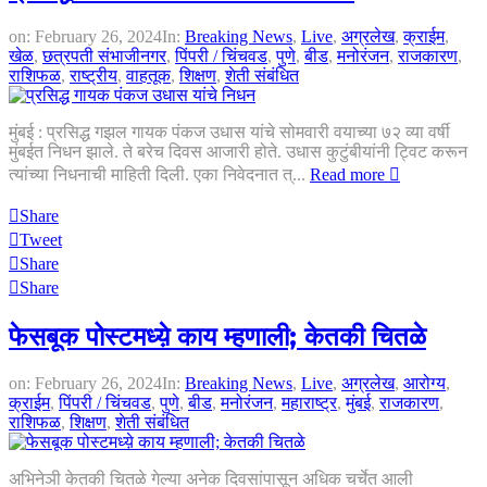
on:
February 26, 2024
In:
Breaking News
,
Live
,
अग्रलेख
,
क्राईम
,
खेळ
,
छत्रपती संभाजीनगर
,
पिंपरी / चिंचवड
,
पुणे
,
बीड
,
मनोरंजन
,
राजकारण
,
राशिफळ
,
राष्ट्रीय
,
वाहतूक
,
शिक्षण
,
शेती संबंधित
मुंबई : प्रसिद्ध गझल गायक पंकज उधास यांचे सोमवारी वयाच्या ७२ व्या वर्षी
मुंबईत निधन झाले. ते बरेच दिवस आजारी होते. उधास कुटुंबीयांनी ट्विट करून
त्यांच्या निधनाची माहिती दिली. एका निवेदनात त्...
Read more
Share
Tweet
Share
Share
फेसबूक पोस्टमध्य़े काय म्हणाली; केतकी चितळे
on:
February 26, 2024
In:
Breaking News
,
Live
,
अग्रलेख
,
आरोग्य
,
क्राईम
,
पिंपरी / चिंचवड
,
पुणे
,
बीड
,
मनोरंजन
,
महाराष्ट्र
,
मुंबई
,
राजकारण
,
राशिफळ
,
शिक्षण
,
शेती संबंधित
अभिनेञी केतकी चितळे गेल्या अनेक दिवसांपासून अधिक चर्चेत आली