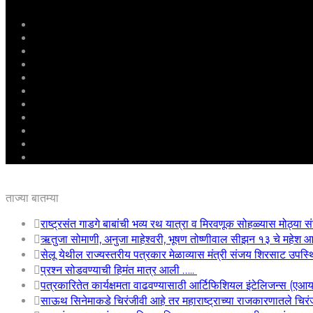
मुखपृष्ठ
राष्ट्रीय
महाराष्ट्र
पुणे
बीड
राजकारण
अग्रलेख
क्राईम
आरोग्य
शिक्षण
ई – पेपर
ताज्या बातम्या
राष्ट्रसंत गाडगे बाबांची भव्य रथ यात्रा व मिरवणूक सोहळ्यास मोठ्या सं
ऋतुजा सोमाणी, अनुजा माहेश्वरी, भूषण तोष्णीवाल सीझन १३ चे महे
सेलू येथील राज्यस्तरीय पत्रकार मेळाव्यास मंत्री संजय शिरसाट उपस्
प्रश्न सोडवण्याची हिमंत मात्र आली …..
पत्रकारितेत कार्यक्षमता वाढवण्यासाठी आर्टिफिशियल इंटेलिजन्स (एआ
साऊथ सिनेमाकडे चिरंजीवी आहे तर महाराष्ट्राच्या राजकारणातले चिरंजी