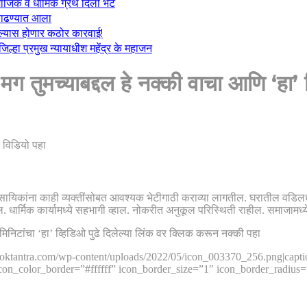
माजिक व धार्मिक ग्रंथ दिली भेट
ा काढण्यात आला
केल्यास होणार कठोर कारवाई!
्हा प्रमुख न्यायाधीश महेंद्र के महाजन
 तुमच्याबद्दल हे नक्की वाचा आणि ‘हा’ 
यिकांना काही व्यक्तींसोबत आवश्यक भेटीगाठी कराव्या लागतील. घरातील वडिलधाऱ्
ल. धार्मिक कार्यामध्ये सहभागी व्हाल. नोकरीत अनुकूल परिस्थिती राहील. समाजामध्य
 5 मिनिटांचा ‘हा’ व्हिडिओ पुढे दिलेल्या लिंक वर क्लिक करून नक्की पहा
loktantra.com/wp-content/uploads/2022/05/icon_003370_256.png|caption
con_color_border=”#ffffff” icon_border_size=”1″ icon_border_radiu