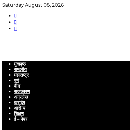
Saturday August 08, 2026
मुखपृष्ठ
राष्ट्रीय
महाराष्ट्र
पुणे
बीड
राजकारण
अग्रलेख
क्राईम
आरोग्य
शिक्षण
ई – पेपर
Menu