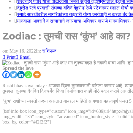
शरदचंद्र पवार यांचा वाढदिवसा निमत्त सहारा वृद्धाश्रमातील वृद्धांना सा
देहुरोड रेल्वे प्रवासी संघच्या वतिने देहुरोड रेल्वे स्टेशनवर मशाल मोर्च
स्मार्ट सारथीवरील नागरिकांच्या तक्रारी योग्य कार्यवाही न करता बंद 
मानवाला आदराने व सन्मानाने जगण्याचा अधिकार म्हणजे मानवाधिकार- जिल
Zodiac : तुमची रास ‘कुंभ’ आहे का? मग
on:
May 16, 2022
In:
राशिफळ
Print
Email
Spread the love
Rashi bhavishya today : आजचा दिवस तुमच्यासाठी चांगला जाणार आहे. व्यावसा
तुम्हाला तुमच्या दैनंदिन दिनचर्येत किंवा नियोजनात काही मोठे बदल करावे लागती
‘कुंभ’ राशीच्या व्यक्ती कश्या असतात याबद्दल माहिती सांगणारा महत्त्वपूर्ण फक्त
[bsf-info-box icon_type=”custom” icon_img=”id^639|url^http://rajya
img_width=”35″ icon_style=”advanced” icon_border_style=”solid” i
box_bg_color=”#f2f2f2″]