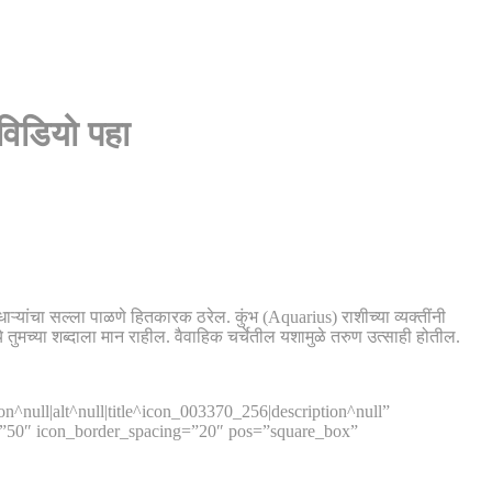
विडियो पहा
यांचा सल्ला पाळणे हितकारक ठरेल. कुंभ (Aquarius) राशीच्या व्यक्तींनी
े तुमच्या शब्दाला मान राहील. वैवाहिक चर्चेतील यशामुळे तरुण उत्साही होतील.
^null|alt^null|title^icon_003370_256|description^null”
s=”50″ icon_border_spacing=”20″ pos=”square_box”