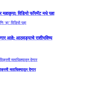
महाकृपा; विडियो फॉरमॅट मधे पहा
र आहे; आठवड्याचे राशीभविष्य
िक्रमी मताधिक्यातून देणार