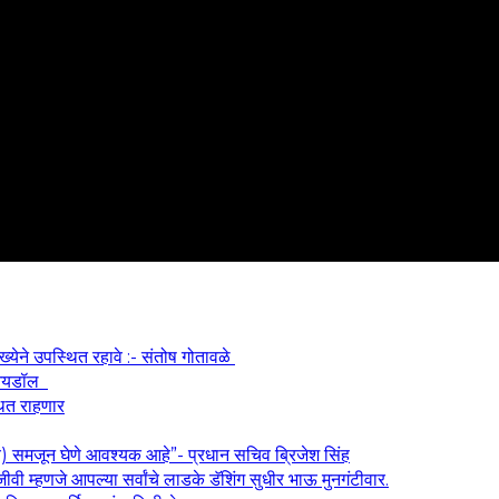
ख्येने उपस्थित रहावे :- संतोष गोतावळे
श आयडॉल
थित राहणार
य) समजून घेणे आवश्यक आहे”- प्रधान सचिव ब्रिजेश सिंह
वी म्हणजे आपल्या सर्वांचे लाडके डॅशिंग सुधीर भाऊ मुनगंटीवार.