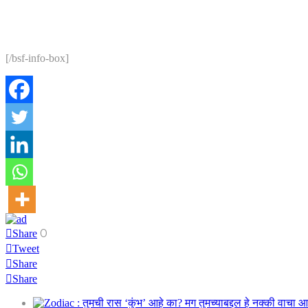
[/bsf-info-box]
0
Share
Tweet
Share
Share