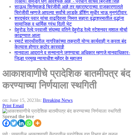
(एआय) समजून घेणे आवश्यक आहे”- प्रधान सचिव ब्रिजेश सिंह
साऊथ सिनेमाकडे चिरंजीवी आहे तर महाराष्ट्राच्या राजकारणातले
चिरंजीवी म्हणजे आपल्या सर्वांचे लाडके डॅशिंग सुधीर भाऊ मुनगंटीवार.
शरदचंद्र पवार यांचा वाढदिवसा निमत्त सहारा वृद्धाश्रमातील वृद्धांना
सामाजिक व धार्मिक ग्रंथ दिली भेट
देहुरोड रेल्वे प्रवासी संघच्या वतिने देहुरोड रेल्वे स्टेशनवर मशाल मोर्चा
काढण्यात आला
स्मार्ट सारथीवरील नागरिकांच्या तक्रारी योग्य कार्यवाही न करता बंद
केल्यास होणार कठोर कारवाई!
मानवाला आदराने व सन्मानाने जगण्याचा अधिकार म्हणजे मानवाधिकार-
जिल्हा प्रमुख न्यायाधीश महेंद्र के महाजन
आकाशवाणीचे प्रादेशिक बातमीपत्र बंद
करण्याच्या निर्णयाला स्थगिती
on:
June 15, 2023
In:
Breaking News
Print
Email
Spread the love
पुणे : पुण्यातील आकाशवाणी केंद्रातील प्रादेशिक वृत्त विभाग बंद करुन