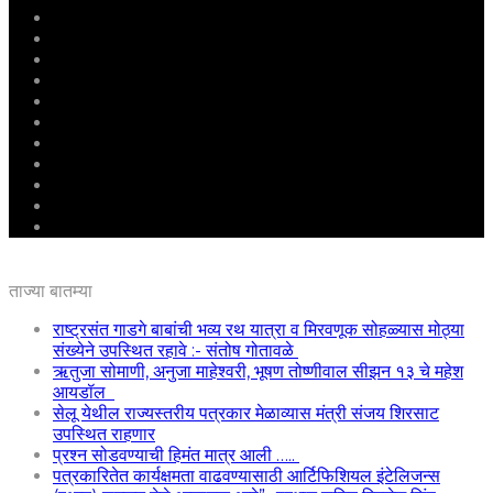
मुखपृष्ठ
राष्ट्रीय
महाराष्ट्र
पुणे
बीड
राजकारण
अग्रलेख
क्राईम
आरोग्य
शिक्षण
ई – पेपर
ताज्या बातम्या
राष्ट्रसंत गाडगे बाबांची भव्य रथ यात्रा व मिरवणूक सोहळ्यास मोठ्या
संख्येने उपस्थित रहावे :- संतोष गोतावळे
ऋतुजा सोमाणी, अनुजा माहेश्वरी, भूषण तोष्णीवाल सीझन १३ चे महेश
आयडॉल
सेलू येथील राज्यस्तरीय पत्रकार मेळाव्यास मंत्री संजय शिरसाट
उपस्थित राहणार
प्रश्न सोडवण्याची हिमंत मात्र आली …..
पत्रकारितेत कार्यक्षमता वाढवण्यासाठी आर्टिफिशियल इंटेलिजन्स