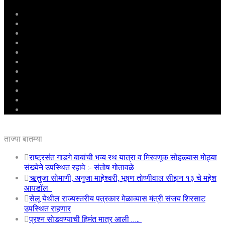
मुखपृष्ठ
राष्ट्रीय
महाराष्ट्र
पुणे
बीड
राजकारण
अग्रलेख
क्राईम
आरोग्य
शिक्षण
ई – पेपर
ताज्या बातम्या
राष्ट्रसंत गाडगे बाबांची भव्य रथ यात्रा व मिरवणूक सोहळ्यास मोठ्या
संख्येने उपस्थित रहावे :- संतोष गोतावळे
ऋतुजा सोमाणी, अनुजा माहेश्वरी, भूषण तोष्णीवाल सीझन १३ चे महेश
आयडॉल
सेलू येथील राज्यस्तरीय पत्रकार मेळाव्यास मंत्री संजय शिरसाट
उपस्थित राहणार
प्रश्न सोडवण्याची हिमंत मात्र आली …..