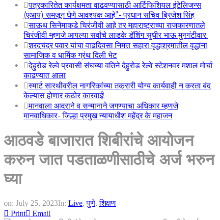
पत्रकारितेत कार्यक्षमता वाढवण्यासाठी आर्टिफिशियल इंटेलिजन्स
(एआय) समजून घेणे आवश्यक आहे”- प्रधान सचिव ब्रिजेश सिंह
साऊथ सिनेमाकडे चिरंजीवी आहे तर महाराष्ट्राच्या राजकारणातले
चिरंजीवी म्हणजे आपल्या सर्वांचे लाडके डॅशिंग सुधीर भाऊ मुनगंटीवार.
शरदचंद्र पवार यांचा वाढदिवसा निमत्त सहारा वृद्धाश्रमातील वृद्धांना
सामाजिक व धार्मिक ग्रंथ दिली भेट
देहुरोड रेल्वे प्रवासी संघच्या वतिने देहुरोड रेल्वे स्टेशनवर मशाल मोर्चा
काढण्यात आला
स्मार्ट सारथीवरील नागरिकांच्या तक्रारी योग्य कार्यवाही न करता बंद
केल्यास होणार कठोर कारवाई!
मानवाला आदराने व सन्मानाने जगण्याचा अधिकार म्हणजे
मानवाधिकार- जिल्हा प्रमुख न्यायाधीश महेंद्र के महाजन
आठवडे बाजारात शिबीरांचे आयोजन
करुन जात पडताळणीसाठीचे अर्ज भरुन
घ्या
on:
July 25, 2023
In:
Live
,
पुणे
,
शिक्षण
Print
Email