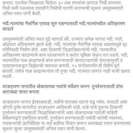
करावा. प्रत्येक जिल्ह्याला दिलेला ३० लक्ष रुपयांचा आगाऊ निधी वापरावा.
निधी कमी पडल्यास तातडीने निधीची मागणी करण्याची सूचना उपमुख्यमंत्री
अजित पवार यांनी केली.
नदी,नाल्यांचा नैसर्गिक प्रवाह सुरु राहण्यासाठी नदी,नाल्यांमधील अतिक्रमण
काढावे
उपमुख्यमंत्री अजित पवार पुढे म्हणाले की, राज्यात अनेक भागात नदी, नाले,
ओढ्यात अतिक्रमण झाले आहे. नदी, नाल्यांचा नैसर्गिक प्रवाह अडल्यामुळे पूर
परिस्थिती निर्माण होते. अशा ठिकाणी जिल्हाधिकाऱ्यांनी नदी, नाल्यातील
अतिक्रमण काढण्याचे काम प्राधान्याने व कठोर भूमिका घेऊन पार पडावे. नदी,
नाल्यातील गाळ काढण्याचे काम करण्यासाठी कंत्राटदारांची यंत्रसामुग्री व
प्रशासनाकडून डिझेलची व्यवस्था करावी. १५ सप्टेंबरपर्यंत ही मोहीम पूर्ण
करावी. तसेच गाळ काढल्यानंतर तो पुन्हा नदी, नाल्यात जाणार नाही याची दक्षता
घ्यावी.
दरडप्रवण भागातील धोकादायक गावांचे सर्वेक्षण करुन पुनर्वसनासाठी ठोस
आराखडा सादर करावा
दरडप्रवण भागात ईरशाळवाडी, तळीये सारख्या घटना घडू नयेत, यासाठी अशा
डोंगरी-दुर्गम भागातील दरडप्रवण आदिवासी तांडे, पाडे यांचे दुसऱ्या ठिकाणी
पुनर्वसन करण्यासाठी जिल्हाधिकाऱ्यांनी अशा धोकादायक गावांची माहिती
सर्वेक्षणाद्वारे एकत्रित करावी. पुनर्वसन करण्यासाठी पर्यायी जागेची व्यवस्था,
गावकऱ्यांची उपजिविका या सर्व बाबींचा विचार करून आराखडा तयार करण्याच्या
सूचना सुध्दा उपमुख्यमंत्री अजित पवार यांनी केल्या.