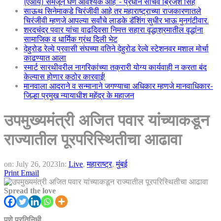
(एआय) समजून घेणे आवश्यक आहे”- प्रधान सचिव ब्रिजेश सिंह
साऊथ सिनेमाकडे चिरंजीवी आहे तर महाराष्ट्राच्या राजकारणातले
चिरंजीवी म्हणजे आपल्या सर्वांचे लाडके डॅशिंग सुधीर भाऊ मुनगंटीवार.
शरदचंद्र पवार यांचा वाढदिवसा निमत्त सहारा वृद्धाश्रमातील वृद्धांना
सामाजिक व धार्मिक ग्रंथ दिली भेट
देहुरोड रेल्वे प्रवासी संघच्या वतिने देहुरोड रेल्वे स्टेशनवर मशाल मोर्चा
काढण्यात आला
स्मार्ट सारथीवरील नागरिकांच्या तक्रारी योग्य कार्यवाही न करता बंद
केल्यास होणार कठोर कारवाई!
मानवाला आदराने व सन्मानाने जगण्याचा अधिकार म्हणजे मानवाधिकार-
जिल्हा प्रमुख न्यायाधीश महेंद्र के महाजन
उपमुख्यमंत्री अजित पवार यांच्याकडून
राज्यातील पूरपरिस्थितीचा आढावा
on:
July 26, 2023
In:
Live
,
महाराष्ट्र
,
मुंबई
Print
Email
Spread the love
पुणे प्रतिनिधी