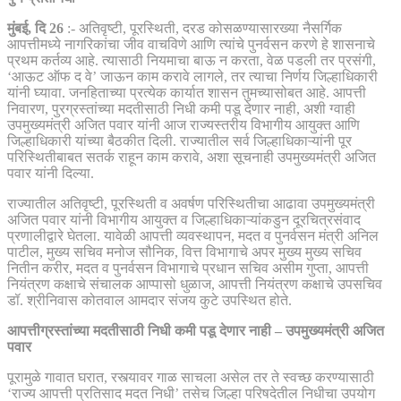
मुंबई, दि 26
:- अतिवृष्टी, पूरस्थिती, दरड कोसळण्यासारख्या नैसर्गिक
आपत्तीमध्ये नागरिकांचा जीव वाचविणे आणि त्यांचे पुनर्वसन करणे हे शासनाचे
प्रथम कर्तव्य आहे. त्यासाठी नियमाचा बाऊ न करता, वेळ पडली तर प्रसंगी,
‘आऊट ऑफ द वे’ जाऊन काम करावे लागले, तर त्याचा निर्णय जिल्हाधिकारी
यांनी घ्यावा. जनहिताच्या प्रत्येक कार्यात शासन तुमच्यासोबत आहे. आपत्ती
निवारण, पुरग्रस्तांच्या मदतीसाठी निधी कमी पडू देणार नाही, अशी ग्वाही
उपमुख्यमंत्री अजित पवार यांनी आज राज्यस्तरीय विभागीय आयुक्त आणि
जिल्हाधिकारी यांच्या बैठकीत दिली. राज्यातील सर्व जिल्हाधिकाऱ्यांनी पूर
परिस्थितीबाबत सतर्क राहून काम करावे, अशा सूचनाही उपमुख्यमंत्री अजित
पवार यांनी दिल्या.
राज्यातील अतिवृष्टी, पूरस्थिती व अवर्षण परिस्थितीचा आढावा उपमुख्यमंत्री
अजित पवार यांनी विभागीय आयुक्त व जिल्हाधिकाऱ्यांकडुन दूरचित्रसंवाद
प्रणालीद्वारे घेतला. यावेळी आपत्ती व्यवस्थापन, मदत व पुनर्वसन मंत्री अनिल
पाटील, मुख्य सचिव मनोज सौनिक, वित्त विभागाचे अपर मुख्य मुख्य सचिव
नितीन करीर, मदत व पुनर्वसन विभागाचे प्रधान सचिव असीम गुप्ता, आपत्ती
नियंत्रण कक्षाचे संचालक आप्पासो धुळाज, आपत्ती नियंत्रण कक्षाचे उपसचिव
डॉ. श्रीनिवास कोतवाल आमदार संजय कुटे उपस्थित होते.
आपत्तीग्रस्तांच्या मदतीसाठी निधी कमी पडू देणार नाही – उपमुख्यमंत्री अजित
पवार
पूरामुळे गावात घरात, रस्त्यावर गाळ साचला असेल तर ते स्वच्छ करण्यासाठी
‘राज्य आपत्ती प्रतिसाद मदत निधी’ तसेच जिल्हा परिषदेतील निधीचा उपयोग