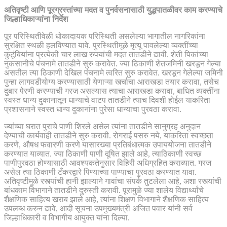
अतिवृष्टी आणि पूरग्रस्तांच्या मदत व पुनर्वसनासाठी युद्धपातळीवर काम करण्याचे
जिल्हाधिकाऱ्यांना निर्देश
पूर परिस्थितीवेळी धोकादायक परिस्थिती असलेल्या भागातील नागरिकांना
सुरक्षित स्थळी हलविण्यात यावे. पुरस्थितीमूळे मृत्यू पावलेल्या व्यक्तींच्या
कुटूंबियांना प्रत्येकी चार लाख रुपयांची मदत तातडीने द्यावी. शेती पिकांच्या
नुकसानीचे पंचनामे तातडीने सुरु करावेत. ज्या ठिकाणी शेतजमिनी खरडून गेल्या
असतील त्या ठिकाणी देखिल पंचनामे त्वरित सुरु करावेत. खरडून गेलेल्या जमिनी
पुन्हा लागवडीयोग्य करण्यासाठी येणाऱ्या खर्चाचा आराखडा तयार करावा, तसेच
दुबार पेरणी करण्याची गरज असल्यास त्याचा आराखडा करावा, बाधित व्यक्तींना
स्वस्त धान्य दुकानातून धान्याचे वाटप तातडीने त्याच दिवशी होईल याकरिता
प्रशासनाने स्वस्त धान्य दुकानांना पुरेसा धान्याचा पुरवठा करावा.
ज्यांच्या घरात पुराचे पाणी शिरले असेल त्यांना तातडीने सानुग्रह अनुदान
देण्याची कार्यवाही तातडीने सुरु करावी. रोगराई पसरु नये, याकरिता स्वच्छता
करणे, औषध फवारणी करणे यासारख्या प्रतिबंधात्मक उपाययोजना तातडीने
करण्यात याव्यात. ज्या ठिकाणी पाणी दूषित झाले आहे, त्याठिकाणी स्वच्छ
पाणीपुरवठा होण्यासाठी आवश्यकतेनुसार विहिरी अधिग्रहित कराव्यात. गरज
असेल त्या ठिकाणी टँकरद्वारे पिण्याच्या पाण्याचा पुरवठा करण्यात यावा.
अतिवृष्टीमुळे रस्त्यांची हानी झाल्याने गावांचा संपर्क तुटलेला आहे, अशा रस्त्यांची
बांधकाम विभागाने तातडीने दुरुस्ती करावी. पूरामुळे ज्या शालेय विद्यार्थ्यांचे
शैक्षणिक साहित्य खराब झाले आहे, त्यांना शिक्षण विभागाने शैक्षणिक साहित्य
उपलब्ध करुन द्यावे, आदी सूचना उपमुख्यमंत्री अजित पवार यांनी सर्व
जिल्हाधिकारी व विभागीय आयुक्त यांना दिल्या.