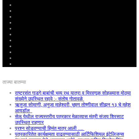
मुखपृष्ठ
राष्ट्रीय
महाराष्ट्र
पुणे
बीड
राजकारण
अग्रलेख
क्राईम
आरोग्य
शिक्षण
ई – पेपर
ताज्या बातम्या
राष्ट्रसंत गाडगे बाबांची भव्य रथ यात्रा व मिरवणूक सोहळ्यास मोठ्या
संख्येने उपस्थित रहावे :- संतोष गोतावळे
ऋतुजा सोमाणी, अनुजा माहेश्वरी, भूषण तोष्णीवाल सीझन १३ चे महेश
आयडॉल
सेलू येथील राज्यस्तरीय पत्रकार मेळाव्यास मंत्री संजय शिरसाट
उपस्थित राहणार
प्रश्न सोडवण्याची हिमंत मात्र आली …..
पत्रकारितेत कार्यक्षमता वाढवण्यासाठी आर्टिफिशियल इंटेलिजन्स