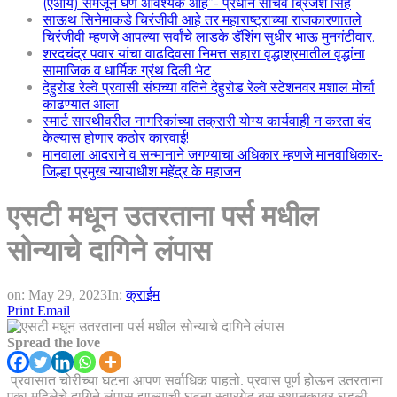
(एआय) समजून घेणे आवश्यक आहे”- प्रधान सचिव ब्रिजेश सिंह
साऊथ सिनेमाकडे चिरंजीवी आहे तर महाराष्ट्राच्या राजकारणातले
चिरंजीवी म्हणजे आपल्या सर्वांचे लाडके डॅशिंग सुधीर भाऊ मुनगंटीवार.
शरदचंद्र पवार यांचा वाढदिवसा निमत्त सहारा वृद्धाश्रमातील वृद्धांना
सामाजिक व धार्मिक ग्रंथ दिली भेट
देहुरोड रेल्वे प्रवासी संघच्या वतिने देहुरोड रेल्वे स्टेशनवर मशाल मोर्चा
काढण्यात आला
स्मार्ट सारथीवरील नागरिकांच्या तक्रारी योग्य कार्यवाही न करता बंद
केल्यास होणार कठोर कारवाई!
मानवाला आदराने व सन्मानाने जगण्याचा अधिकार म्हणजे मानवाधिकार-
जिल्हा प्रमुख न्यायाधीश महेंद्र के महाजन
एसटी मधून उतरताना पर्स मधील
सोन्याचे दागिने लंपास
on:
May 29, 2023
In:
क्राईम
Print
Email
Spread the love
प्रवासात चोरीच्या घटना आपण सर्वाधिक पाहतो. प्रवास पूर्ण होऊन उतरताना
एका महिलेचे दागिने लंपास झाल्याची घटना स्वारगेट बस स्थानकावर घडली.