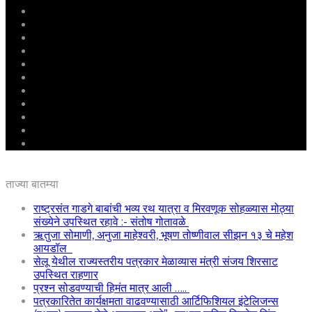
मुखपृष्ठ
राष्ट्रीय
महाराष्ट्र
पुणे
बीड
राजकारण
अग्रलेख
क्राईम
आरोग्य
शिक्षण
ई – पेपर
ताज्या बातम्या
राष्ट्रसंत गाडगे बाबांची भव्य रथ यात्रा व मिरवणूक सोहळ्यास मोठ्या
संख्येने उपस्थित रहावे :- संतोष गोतावळे
ऋतुजा सोमाणी, अनुजा माहेश्वरी, भूषण तोष्णीवाल सीझन १३ चे महेश
आयडॉल
सेलू येथील राज्यस्तरीय पत्रकार मेळाव्यास मंत्री संजय शिरसाट
उपस्थित राहणार
प्रश्न सोडवण्याची हिमंत मात्र आली …..
पत्रकारितेत कार्यक्षमता वाढवण्यासाठी आर्टिफिशियल इंटेलिजन्स