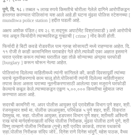
पुणे, दि. १८ :
तब्बल ५ लाख रुपये किमतीचे चोरीला गेलेले दागिने आरोपींकडून
हस्तगत करण्यात पोलिसांना यश आले आहे.ही घटना मुंढवा पोलिस स्टेशनच्या [
mundhwa police station ] हद्दीत घडली आहे.
अक्षय अशोक पंडित ( वय २८ रा.सद्गुरू अपार्टमेंट विश्रांतवाडी ) असे आरोपीचे
नाव असून फिर्यादीने त्याच्याविरुद्ध गुन्ह्याची [ crime ] नोंद केली होती.
फिर्यादी हे बिटी कवडे रोडवरील पाम ग्रुव्ह सोसायटी मध्ये राहण्यास आहेत. दि.
११ रोजी ते काही कामानिमित्त घराबाहेर गेले होते.त्यावेळी एका अज्ञात इसमाने
घरात प्रवेश करून त्यांच्या घरातील दहा तोळे सोन्याच्या अंगठ्या घरफोडी
[burglary ] करून चोरून नेल्या आहेत.
पोलिसांना दिलेल्या माहितीमध्ये त्यांनी सांगितले की, काही दिवसापूर्वी त्यांच्या
घराचे नूतनीकरणाचे काम चालू होते.पोलिसांनी त्यांनी दिलेल्या माहितीनुसार
तपास केला असता घराच्या नूतनीकरणासाठी आलेल्या एका मजुराने घरफोडी
केल्याचे कबूल केले.त्याच्याकडून एकूण ५,००,००० किमतीचा मुद्देमाल जप्त
करण्यात आला आहे.
सदरची कामगिरी ना. अपर पोलीस आयुक्त पुर्व प्रादेशीक विभाग पुणे शहर, श्री.
रंजनकुमार शर्मा मा. पोलीस उपआयुक्त, परिमंडळ ५ पुणे शहर, श्री. विक्रांत
देशमुख, मा. सहा. पोलीस आयुक्त, हडपसर विभाग पुणे शहर, श्रीमती अश्विनी
राख यांचे मार्गदर्शनाखाली वरिष्ठ पोलीस निरीक्षक, मुंढवा पोलीस ठाणे पुणे, श्री
विष्णु ताम्हाणे पोलीस निरीक्षक (गुन्हे) श्री प्रदिप काकडे, तपास पथकाचे
सहा.पोलीस निरीक्षक संदिप जोरे.. दिनेश राणे दिनेश भांदुर्गे, महेश पाठक, वैभव