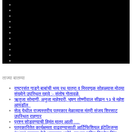
मुखपृष्ठ
राष्ट्रीय
महाराष्ट्र
पुणे
बीड
राजकारण
अग्रलेख
क्राईम
आरोग्य
शिक्षण
ई – पेपर
ताज्या बातम्या
राष्ट्रसंत गाडगे बाबांची भव्य रथ यात्रा व मिरवणूक सोहळ्यास मोठ्या
संख्येने उपस्थित रहावे :- संतोष गोतावळे
ऋतुजा सोमाणी, अनुजा माहेश्वरी, भूषण तोष्णीवाल सीझन १३ चे महेश
आयडॉल
सेलू येथील राज्यस्तरीय पत्रकार मेळाव्यास मंत्री संजय शिरसाट
उपस्थित राहणार
प्रश्न सोडवण्याची हिमंत मात्र आली …..
पत्रकारितेत कार्यक्षमता वाढवण्यासाठी आर्टिफिशियल इंटेलिजन्स