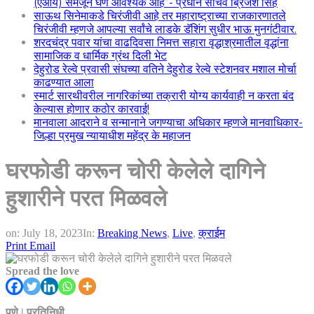
(एआय) समजून घेणे आवश्यक आहे”- प्रधान सचिव ब्रिजेश सिंह
साऊथ सिनेमाकडे चिरंजीवी आहे तर महाराष्ट्राच्या राजकारणातले
चिरंजीवी म्हणजे आपल्या सर्वांचे लाडके डॅशिंग सुधीर भाऊ मुनगंटीवार.
शरदचंद्र पवार यांचा वाढदिवसा निमत्त सहारा वृद्धाश्रमातील वृद्धांना
सामाजिक व धार्मिक ग्रंथ दिली भेट
देहुरोड रेल्वे प्रवासी संघच्या वतिने देहुरोड रेल्वे स्टेशनवर मशाल मोर्चा
काढण्यात आला
स्मार्ट सारथीवरील नागरिकांच्या तक्रारी योग्य कार्यवाही न करता बंद
केल्यास होणार कठोर कारवाई!
मानवाला आदराने व सन्मानाने जगण्याचा अधिकार म्हणजे मानवाधिकार-
जिल्हा प्रमुख न्यायाधीश महेंद्र के महाजन
घरफोडी करून चोरी केलेले दागिने
हुशारीने परत मिळवले
on:
July 18, 2023
In:
Breaking News
,
Live
,
क्राईम
Print
Email
Spread the love
पुणे | प्रतिनिधी