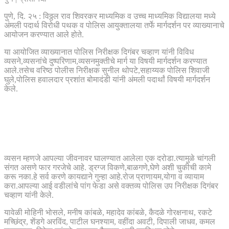
पुणे, दि. २५ : विठ्ठल राव शिवरकर माध्यमिक व उच्च माध्यमिक विद्यालया मध्ये
अंमली पदार्थ विरोधी पथक व पोलिस आयुक्तालया तर्फे मार्गदर्शन पर व्याख्यानाचे
आयोजन करण्यात आले होते.
या आयोजित व्याख्यानात पोलिस निरीक्षक दिगंबर चव्हाण यांनी विविध
व्यसने,व्यसनांचे दुष्परिणाम,व्यसनमुक्तीचे मार्ग या विषयी मार्गदर्शन करण्यात
आले.तसेच वरिष्ठ पोलीस निरीक्षक सुनील थोपटे,सहाय्यक पोलिस शिवाजी
घुले,पोलिस हवालदार प्रशांत बोमादंडी यांनी अंमली पदार्थां विषयी मार्गदर्शन
केले.
व्यसन म्हणजे आपल्या जीवनावर घालण्यात आलेला एक दरोडा.त्यामुळे चांगली
संगत असणे फार गरजेचे आहे. ड्रग्ज विकणे,बाळगणे,घेणे अशी चुकीची कामे
करू नका.हे सर्व करणे कायद्याने गुन्हा आहे.रोज प्राणायम,योगा व व्यायाम
करा.आपल्या आई वडीलांचे पांग फेडा असे वक्तव्य पोलिस उप निरीक्षक दिगंबर
चव्हाण यांनी केले.
यावेळी मोहिनी भोसले, मनीष कांबळे, महादेव कांबळे, कैदळे गोरक्षनाथ, रकटे
मच्छिंद्र, शेंडगे अरविंद, पाटील घनश्याम, वहींदा अवटी, दिपाली जाधव, कमल