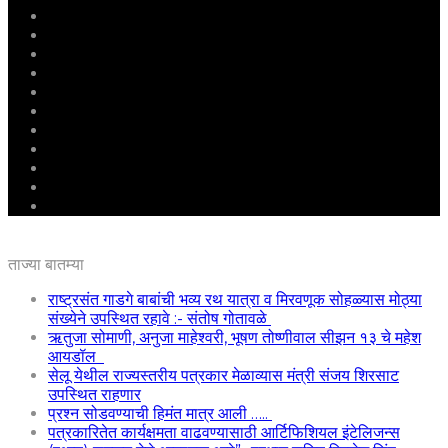
मुखपृष्ठ
राष्ट्रीय
महाराष्ट्र
पुणे
बीड
राजकारण
अग्रलेख
क्राईम
आरोग्य
शिक्षण
ई – पेपर
ताज्या बातम्या
राष्ट्रसंत गाडगे बाबांची भव्य रथ यात्रा व मिरवणूक सोहळ्यास मोठ्या
संख्येने उपस्थित रहावे :- संतोष गोतावळे
ऋतुजा सोमाणी, अनुजा माहेश्वरी, भूषण तोष्णीवाल सीझन १३ चे महेश
आयडॉल
सेलू येथील राज्यस्तरीय पत्रकार मेळाव्यास मंत्री संजय शिरसाट
उपस्थित राहणार
प्रश्न सोडवण्याची हिमंत मात्र आली …..
पत्रकारितेत कार्यक्षमता वाढवण्यासाठी आर्टिफिशियल इंटेलिजन्स