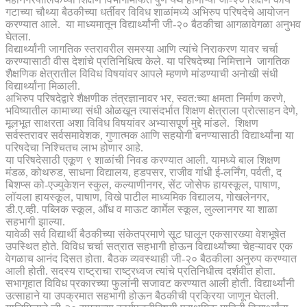
गटाच्या चौथ्या बैठकीच्या धर्तीवर विविध शाळांमध्ये अभिरुप परिषदेचे आयोजन
करण्यात आले. या माध्यमातून विद्यार्थ्यांनी जी-२० बैठकीचा आगळावेगळा अनुभव
घेतला.
विद्यार्थ्यांनी जागतिक स्तरावरील समस्या आणि त्यांचे निराकरण यावर चर्चा
करण्यासाठी वीस देशांचे प्रतिनिधित्व केले. या परिषदेच्या निमित्ताने जागतिक
शैक्षणिक क्षेत्रातील विविध विषयांवर आपले म्हणणे मांडण्याची अनोखी संधी
विद्यार्थ्यांना मिळाली.
अभिरुप परिषदेद्वारे शैक्षणीक तंत्रज्ञानावर भर, स्वत:च्या क्षमता निर्माण करणे,
भविष्यातील कामाच्या संधी ओळखून त्यासंदर्भात शिक्षण क्षेत्राला प्रोत्साहन देणे,
मूलभूत साक्षरता अशा विविध विषयांवर अभ्यासपूर्ण मुद्दे मांडले. शिक्षण
सर्वस्तरावर सर्वसमावेशक, गुणात्मक आणि सहयोगी बनण्यासाठी विद्यार्थ्यांना या
परिषदेचा निश्चितच लाभ होणार आहे.
या परिषदेसाठी एकूण ९ शाळांची निवड करण्यात आली. यामध्ये बाल शिक्षण
मंडळ, कोथरुड, साधना विद्यालय, हडपसर, राजीव गांधी ई-लर्निंग, पर्वती, द
बिशप्स को-एज्युकेशन स्कुल, कल्याणीनगर, सेंट जोसेफ हायस्कूल, पाषाण,
लॉयला हायस्कूल, पाषाण, विखे पाटील माध्यमिक विद्यालय, गोखलेनगर,
डी.ए.व्ही. पब्लिक स्कूल, औंध व माऊट कार्मेल स्कूल, लुल्लानगर या शाळा
सहभागी झाल्या.
यावेळी सर्व विद्यार्थी बैठकीच्या संकेतप्रमाणे सूट घालून एकसारख्या वेशभूषेत
उपस्थित होते. विविध चर्चा सत्रात सहभागी होऊन विद्यार्थ्यांच्या चेहऱ्यावर एक
वेगळाच आनंद दिसत होता. बैठक व्यवस्थाही जी-२० बैठकीला अनुरुप करण्यात
आली होती. सदस्य राष्ट्राचा राष्ट्रध्वज त्यांचे प्रतिनिधीत्व दर्शवीत होता.
सभागृहात विविध प्रकारच्या फुलांनी सजावट करण्यात आली होती. विद्यार्थ्यांनी
उत्साहाने या उपक्रमात सहभागी होऊन बैठकीची प्रक्रिया जाणून घेतली.