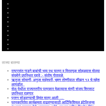
मुखपृष्ठ
राष्ट्रीय
महाराष्ट्र
पुणे
बीड
राजकारण
अग्रलेख
क्राईम
आरोग्य
शिक्षण
ई – पेपर
ताज्या बातम्या
राष्ट्रसंत गाडगे बाबांची भव्य रथ यात्रा व मिरवणूक सोहळ्यास मोठ्या
संख्येने उपस्थित रहावे :- संतोष गोतावळे
ऋतुजा सोमाणी, अनुजा माहेश्वरी, भूषण तोष्णीवाल सीझन १३ चे महेश
आयडॉल
सेलू येथील राज्यस्तरीय पत्रकार मेळाव्यास मंत्री संजय शिरसाट
उपस्थित राहणार
प्रश्न सोडवण्याची हिमंत मात्र आली …..
पत्रकारितेत कार्यक्षमता वाढवण्यासाठी आर्टिफिशियल इंटेलिजन्स