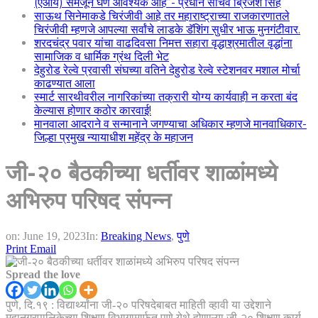
(एआय) समजून घेणे आवश्यक आहे”- प्रधान सचिव ब्रिजेश सिंह
साऊथ सिनेमाकडे चिरंजीवी आहे तर महाराष्ट्राच्या राजकारणातले
चिरंजीवी म्हणजे आपल्या सर्वांचे लाडके डॅशिंग सुधीर भाऊ मुनगंटीवार.
शरदचंद्र पवार यांचा वाढदिवसा निमत्त सहारा वृद्धाश्रमातील वृद्धांना
सामाजिक व धार्मिक ग्रंथ दिली भेट
देहुरोड रेल्वे प्रवासी संघच्या वतिने देहुरोड रेल्वे स्टेशनवर मशाल मोर्चा
काढण्यात आला
स्मार्ट सारथीवरील नागरिकांच्या तक्रारी योग्य कार्यवाही न करता बंद
केल्यास होणार कठोर कारवाई!
मानवाला आदराने व सन्मानाने जगण्याचा अधिकार म्हणजे मानवाधिकार-
जिल्हा प्रमुख न्यायाधीश महेंद्र के महाजन
जी-२० बैठकीच्या धर्तीवर शाळांमध्ये
अभिरुप परिषद संपन्न
on:
June 19, 2023
In:
Breaking News
,
पुणे
Print
Email
Spread the love
पुणे, दि.१९ : विद्यार्थ्यांना जी-२० परिषदेबाबत माहिती व्हावी या उद्देशाने
महानगरपालिकेच्या शिक्षण विभागामार्फत पुणे येथे होणाऱ्या जी-२० शिक्षण कार्य