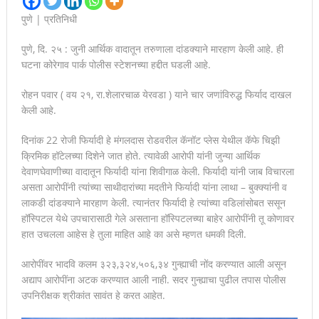
पुणे | प्रतिनिधी
पुणे, दि. २५ : जुनी आर्थिक वादातून तरुणाला दांडक्याने मारहाण केली आहे. ही
घटना कोरेगाव पार्क पोलीस स्टेशनच्या हद्दीत घडली आहे.
रोहन पवार ( वय २१, रा.शेलारचाळ येरवडा ) याने चार जणांविरुद्ध फिर्याद दाखल
केली आहे.
दिनांक 22 रोजी फिर्यादी हे मंगलदास रोडवरील कॅनॉट प्लेस येथील कॅफे चिझी
क्रिमिक हॉटेलच्या दिशेने जात होते. त्यावेळी आरोपी यांनी जुन्या आर्थिक
देवाणघेवाणीच्या वादातून फिर्यादी यांना शिवीगाळ केली. फिर्यादी यांनी जाब विचारला
असता आरोपींनी त्यांच्या साथीदारांच्या मदतीने फिर्यादी यांना लाथा – बुक्क्यांनी व
लाकडी दांडक्याने मारहाण केली. त्यानंतर फिर्यादी हे त्यांच्या वडिलांसोबत ससून
हॉस्पिटल येथे उपचारासाठी गेले असताना हॉस्पिटलच्या बाहेर आरोपींनी तू कोणावर
हात उचलला आहेस हे तुला माहित आहे का असे म्हणत धमकी दिली.
आरोपींवर भादवि कलम ३२३,३२४,५०६,३४ गुन्ह्याची नोंद करण्यात आली असून
अद्याप आरोपींना अटक करण्यात आली नाही. सदर गुन्ह्याचा पुढील तपास पोलीस
उपनिरीक्षक श्रीकांत सावंत हे करत आहेत.