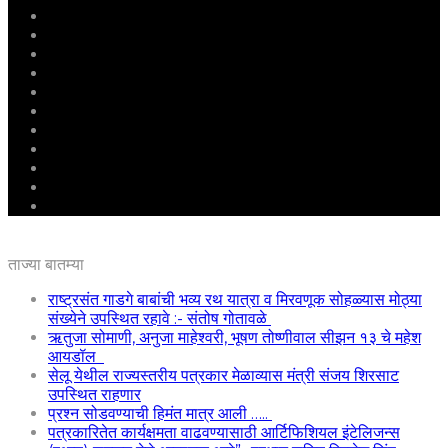
मुखपृष्ठ
राष्ट्रीय
महाराष्ट्र
पुणे
बीड
राजकारण
अग्रलेख
क्राईम
आरोग्य
शिक्षण
ई – पेपर
ताज्या बातम्या
राष्ट्रसंत गाडगे बाबांची भव्य रथ यात्रा व मिरवणूक सोहळ्यास मोठ्या
संख्येने उपस्थित रहावे :- संतोष गोतावळे
ऋतुजा सोमाणी, अनुजा माहेश्वरी, भूषण तोष्णीवाल सीझन १३ चे महेश
आयडॉल
सेलू येथील राज्यस्तरीय पत्रकार मेळाव्यास मंत्री संजय शिरसाट
उपस्थित राहणार
प्रश्न सोडवण्याची हिमंत मात्र आली …..
पत्रकारितेत कार्यक्षमता वाढवण्यासाठी आर्टिफिशियल इंटेलिजन्स