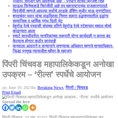
(एआय) समजून घेणे आवश्यक आहे”- प्रधान सचिव ब्रिजेश सिंह
साऊथ सिनेमाकडे चिरंजीवी आहे तर महाराष्ट्राच्या राजकारणातले
चिरंजीवी म्हणजे आपल्या सर्वांचे लाडके डॅशिंग सुधीर भाऊ मुनगंटीवार.
शरदचंद्र पवार यांचा वाढदिवसा निमत्त सहारा वृद्धाश्रमातील वृद्धांना
सामाजिक व धार्मिक ग्रंथ दिली भेट
देहुरोड रेल्वे प्रवासी संघच्या वतिने देहुरोड रेल्वे स्टेशनवर मशाल मोर्चा
काढण्यात आला
स्मार्ट सारथीवरील नागरिकांच्या तक्रारी योग्य कार्यवाही न करता बंद
केल्यास होणार कठोर कारवाई!
मानवाला आदराने व सन्मानाने जगण्याचा अधिकार म्हणजे मानवाधिकार-
जिल्हा प्रमुख न्यायाधीश महेंद्र के महाजन
पिंपरी चिंचवड महापालिकेकडून अनोखा
उपक्रम – ‘रील्स’ स्पर्धेचे आयोजन
on:
June 19, 2023
In:
Breaking News
,
पिंपरी / चिंचवड
Print
Email
Spread the love
पिंपरी-चिंचवड, 19 जून 20203: पिंपरी-चिंचवड महानगरपालिकेच्या कर