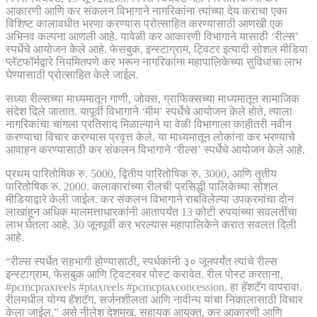
आकारणी आणि कर संकलन विभागाने नागरिकांना त्यांच्या देय कराचा एका
विशिष्ट कालावधीत भरणा करण्यास प्रोत्साहित करण्यासाठी आणखी एक
अभिनव कल्पना आणली आहे. यावेळी कर आकारणी विभागाने यासाठी ‘रील्स’
स्पर्धेचे आयोजन केले आहे. फेसबुक, इन्स्टाग्राम, ट्विटर इत्यादी सोशल मीडिया
प्लॅटफॉर्मद्वारे नियमितपणे कर भरून नागरिकांना महापालिकेच्या सुविधांचा लाभ
घेण्यासाठी प्रोत्साहित केले जाईल.
सध्या रील्सच्या माध्यमातून गाणी, जोक्स, ग्राफिक्सच्या माध्यमातून सामाजिक
संदेश दिले जातात. यापूर्वी विभागाने ‘मीम’ स्पर्धेचे आयोजन केले होते, त्याला
नागरिकांचा चांगला प्रतिसाद मिळाल्याने या वेळी विभागाला काहीतरी नवीन
करण्याचा विचार करण्यास प्रवृत्त केले. या माध्यमातून लोकांना कर भरण्याचे
आवाहन करण्यासाठी कर संकलन विभागाने ‘रील्स’ स्पर्धेचे आयोजन केले आहे.
प्रथम पारितोषिक रु. 5000, द्वितीय पारितोषिक रु. 3000, आणि तृतीय
पारितोषिक रु. 2000. कलाकारांच्या रीलची प्रसिद्धी पालिकेच्या सोशल
मीडियाद्वारे केली जाईल. कर संकलन विभागाने राबविलेल्या उपक्रमांचा दोन
लाखांहून अधिक मालमत्ताधारकांनी आतापर्यंत 13 कोटी रुपयांच्या सवलतींचा
लाभ घेतला आहे. 30 जूनपूर्वी कर भरल्यास महापालिकेने करात सवलत दिली
आहे.
“रील्स स्पर्धेत सहभागी होण्यासाठी, स्पर्धकांनी ३० जूनपर्यंत त्यांचे रील्स
इन्स्टाग्राम, फेसबुक आणि ट्विटरवर पोस्ट करावेत. रील पोस्ट करताना,
#pcmcpraxreels #ptaxreels #pcmcptaxconcession, हा हॅशटॅग वापरावा.
रीलमधील योग्य हॅशटॅग, सर्जनशीलता आणि नावीन्य यांचा निकालासाठी विचार
केला जाईल,” असे नीलेश देशमुख, सहायक आयुक्त, कर आकारणी आणि