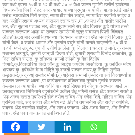
रूम मध्ये इयत्ता १०वी व १२ वी मध्ये ८० ℅ पेक्षा जास्त गुणांनी उत्तीर्ण झालेल्या
विध्यार्थ्यांचा पिंपरी नेहरूनगर न्यायालयाच्या प्रमुख न्यायाधीश मा.वानखेडे साहेब
तसेच न्यायाधीश गिरी साहेब, न्यायाधीश मोरे साहेब, न्यायाधिश गजभिये साहेब व
बार असोसिएशनचे अध्यक्ष नारायण रसाळ सर ,मा .अध्यक्ष अँड दातीर पाटील
सर, अँड सुहास पडवळ सर, अँड सुदाम साने सर,अँड विलास कुटे यांच्या हस्ते
सत्कार करण्यात आला या सत्कार समारंभाचे सूत्र संचालन पिंपरी चिंचवड
ॲडव्होकेटस् बार असोसिएशनच्या विदयमान उपाध्यक्षा अँड जयश्री विलास कुटे
यांनी केले, व सर्वांचे आभार अँड प्रशांत बचुटे यांनी मानले,याप्रसंगी १० वी व
१२ वी मध्ये उत्कृष्ट गुणांनी उत्तीर्ण झालेला कु निलांजन चंद्रकांत माने, कु तन्मय
गजानन धायगुडे, कुमारी जान्हवी विजय रोडे, कुमारी श्रावणी विनोद काळभोर, कु
निल सचिन राऊत, कु तनिष्का धमाजी लांडगे,कु नेहा दिलीप
शिंगोटे,कु.व्हिक्टोरिया बिटो जॉन,कु सिद्धेश जयदीप सिसोदिया ,कु कार्तिक महेश
भापकर,कु .हर्षवर्धन वैभव मोहिते,कु.श्रुती सत्यन नायर,कु निहिरा सुनील
कडूसकर,कु दुरप्श| समशेर मोमीन,कु श्रेयस संभाजी कुंभार या सर्व विदयार्थ्यांचा
सत्कार करण्यात आला ,या कार्यक्रमात वकिलांच्या गुणवंत मुलांचे सत्कार
केल्याबद्दल न्यायाधीशांच्या वतीने बार असोसिएशनचे कौतुक करण्यात आले ,या
कार्यक्रमाच्या निमित्ताने बहुसंख्येने वकील बंधू भगिनी तसेच ॲड अल्पना रायते व
ॲड अरुण खरात उपस्थित होते तसेच सचिव अँड गणेश शिंदे, महिला सचिव अँड
प्रमिला गाडे, सह सचिव अँड मंगेश नढे ,हिशोब तपासनीस अँड राजेश रणपिसे,
सदस्य अँड स्वप्नील वाळुंज, अँड सौरभ जगताप, अँड अक्षय केदार, अँड नितीन
पवार, अँड पवन गायकवाड उपस्थित होते.