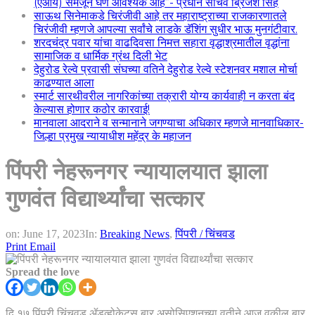
(एआय) समजून घेणे आवश्यक आहे”- प्रधान सचिव ब्रिजेश सिंह
साऊथ सिनेमाकडे चिरंजीवी आहे तर महाराष्ट्राच्या राजकारणातले
चिरंजीवी म्हणजे आपल्या सर्वांचे लाडके डॅशिंग सुधीर भाऊ मुनगंटीवार.
शरदचंद्र पवार यांचा वाढदिवसा निमत्त सहारा वृद्धाश्रमातील वृद्धांना
सामाजिक व धार्मिक ग्रंथ दिली भेट
देहुरोड रेल्वे प्रवासी संघच्या वतिने देहुरोड रेल्वे स्टेशनवर मशाल मोर्चा
काढण्यात आला
स्मार्ट सारथीवरील नागरिकांच्या तक्रारी योग्य कार्यवाही न करता बंद
केल्यास होणार कठोर कारवाई!
मानवाला आदराने व सन्मानाने जगण्याचा अधिकार म्हणजे मानवाधिकार-
जिल्हा प्रमुख न्यायाधीश महेंद्र के महाजन
पिंपरी नेहरूनगर न्यायालयात झाला
गुणवंत विद्यार्थ्यांचा सत्कार
on:
June 17, 2023
In:
Breaking News
,
पिंपरी / चिंचवड
Print
Email
Spread the love
दि १७ पिंपरी चिंचवड ॲडव्होकेटस् बार असोसिएशनच्या वतीने आज वकील बार