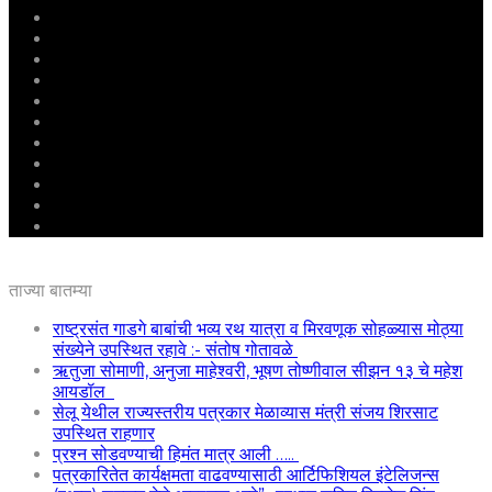
मुखपृष्ठ
राष्ट्रीय
महाराष्ट्र
पुणे
बीड
राजकारण
अग्रलेख
क्राईम
आरोग्य
शिक्षण
ई – पेपर
ताज्या बातम्या
राष्ट्रसंत गाडगे बाबांची भव्य रथ यात्रा व मिरवणूक सोहळ्यास मोठ्या
संख्येने उपस्थित रहावे :- संतोष गोतावळे
ऋतुजा सोमाणी, अनुजा माहेश्वरी, भूषण तोष्णीवाल सीझन १३ चे महेश
आयडॉल
सेलू येथील राज्यस्तरीय पत्रकार मेळाव्यास मंत्री संजय शिरसाट
उपस्थित राहणार
प्रश्न सोडवण्याची हिमंत मात्र आली …..
पत्रकारितेत कार्यक्षमता वाढवण्यासाठी आर्टिफिशियल इंटेलिजन्स