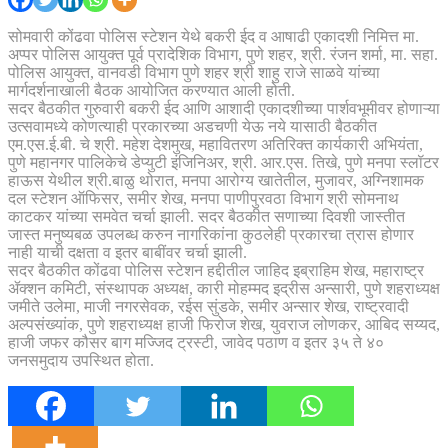
सोमवारी कोंढवा पोलिस स्टेशन येथे बकरी ईद व आषाढी एकादशी निमित्त मा.
अप्पर पोलिस आयुक्त पूर्व प्रादेशिक विभाग, पुणे शहर, श्री. रंजन शर्मा, मा. सहा.
पोलिस आयुक्त, वानवडी विभाग पुणे शहर श्री शाहु राजे साळवे यांच्या
मार्गदर्शनाखाली बैठक आयोजित करण्यात आली होती.
सदर बैठकीत गुरुवारी बकरी ईद आणि आशादी एकादशीच्या पार्शवभूमीवर होणाऱ्या
उत्सवामध्ये कोणत्याही प्रकारच्या अडचणी येऊ नये यासाठी बैठकीत
एम.एस.ई.बी. चे श्री. महेश देशमुख, महावितरण अतिरिक्त कार्यकारी अभियंता,
पुणे महानगर पालिकेचे डेप्युटी इंजिनिअर, श्री. आर.एस. तिखे, पुणे मनपा स्लॉटर
हाऊस येथील श्री.बाळु थोरात, मनपा आरोग्य खातेतील, मुजावर, अग्निशामक
दल स्टेशन ऑफिसर, समीर शेख, मनपा पाणीपुरवठा विभाग श्री सोमनाथ
काटकर यांच्या समवेत चर्चा झाली. सदर बैठकीत सणाच्या दिवशी जास्तीत
जास्त मनुष्यबळ उपलब्ध करुन नागरिकांना कुठलेही प्रकारचा त्रास होणार
नाही याची दक्षता व इतर बाबींवर चर्चा झाली.
सदर बैठकीत कोंढवा पोलिस स्टेशन हद्दीतील जाहिद इब्राहिम शेख, महाराष्ट्र
ॲक्शन कमिटी, संस्थापक अध्यक्ष, कारी मोहम्मद इद्रीस अन्सारी, पुणे शहराध्यक्ष
जमीते उलेमा, माजी नगरसेवक, रईस सुंडके, समीर अन्सार शेख, राष्ट्रवादी
अल्पसंख्यांक, पुणे शहराध्यक्ष हाजी फिरोज शेख, युवराज लोणकर, आबिद सय्यद,
हाजी जफर कौसर बाग मज्जिद ट्रस्टी, जावेद पठाण व इतर ३५ ते ४०
जनसमुदाय उपस्थित होता.