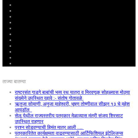
मुखपृष्ठ
राष्ट्रीय
महाराष्ट्र
पुणे
बीड
राजकारण
अग्रलेख
क्राईम
आरोग्य
शिक्षण
ई – पेपर
ताज्या बातम्या
राष्ट्रसंत गाडगे बाबांची भव्य रथ यात्रा व मिरवणूक सोहळ्यास मोठ्या
संख्येने उपस्थित रहावे :- संतोष गोतावळे
ऋतुजा सोमाणी, अनुजा माहेश्वरी, भूषण तोष्णीवाल सीझन १३ चे महेश
आयडॉल
सेलू येथील राज्यस्तरीय पत्रकार मेळाव्यास मंत्री संजय शिरसाट
उपस्थित राहणार
प्रश्न सोडवण्याची हिमंत मात्र आली …..
पत्रकारितेत कार्यक्षमता वाढवण्यासाठी आर्टिफिशियल इंटेलिजन्स