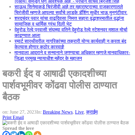
(एआय) समजून घेणे आवश्यक आहे”- प्रधान सचिव ब्रिजेश सिंह
साऊथ सिनेमाकडे चिरंजीवी आहे तर महाराष्ट्राच्या राजकारणातले
चिरंजीवी म्हणजे आपल्या सर्वांचे लाडके डॅशिंग सुधीर भाऊ मुनगंटीवार.
शरदचंद्र पवार यांचा वाढदिवसा निमत्त सहारा वृद्धाश्रमातील वृद्धांना
सामाजिक व धार्मिक ग्रंथ दिली भेट
देहुरोड रेल्वे प्रवासी संघच्या वतिने देहुरोड रेल्वे स्टेशनवर मशाल मोर्चा
काढण्यात आला
स्मार्ट सारथीवरील नागरिकांच्या तक्रारी योग्य कार्यवाही न करता बंद
केल्यास होणार कठोर कारवाई!
मानवाला आदराने व सन्मानाने जगण्याचा अधिकार म्हणजे मानवाधिकार-
जिल्हा प्रमुख न्यायाधीश महेंद्र के महाजन
बकरी ईद व आषाढी एकादशीच्या
पार्शवभूमीवर कोंढवा पोलीस ठाण्यात
बैठक
on:
June 27, 2023
In:
Breaking News
,
Live
,
क्राईम
Print
Email
Spread the love