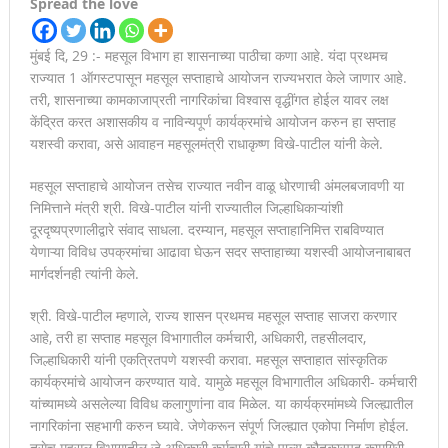
Spread the love
देहुरोड रेल्वे प्रवासी संघच्या वतिने देहुरोड रेल्वे स्टेशनवर मशाल मोर्चा
मुंबई दि, 29 :- महसूल विभाग हा शासनाच्या पाठीचा कणा आहे. यंदा प्रथमच
काढण्यात आला
राज्यात 1 ऑगस्टपासून महसूल सप्ताहाचे आयोजन राज्यभरात केले जाणार आहे.
तरी, शासनाच्या कामकाजाप्रती नागरिकांचा विश्वास वृद्धींगत होईल यावर लक्ष
स्मार्ट सारथीवरील नागरिकांच्या तक्रारी योग्य कार्यवाही न करता बंद केल्यास
केंद्रित करत अशासकीय व नाविन्यपूर्ण कार्यक्रमांचे आयोजन करुन हा सप्ताह
यशस्वी करावा, असे आवाहन महसूलमंत्री राधाकृष्ण विखे-पाटील यांनी केले.
होणार कठोर कारवाई!
मानवाला आदराने व सन्मानाने जगण्याचा अधिकार म्हणजे मानवाधिकार- जिल्हा
महसूल सप्ताहाचे आयोजन तसेच राज्यात नवीन वाळू धोरणाची अंमलबजावणी या
निमित्ताने मंत्री श्री. विखे-पाटील यांनी राज्यातील जिल्हाधिकाऱ्यांशी
प्रमुख न्यायाधीश महेंद्र के महाजन
दूरदृष्यप्रणालीद्वारे संवाद साधला. दरम्यान, महसूल सप्ताहानिमित्त राबविण्यात
येणाऱ्या विविध उपक्रमांचा आढावा घेऊन सदर सप्ताहाच्या यशस्वी आयोजनाबाबत
मार्गदर्शनही त्यांनी केले.
श्री. विखे-पाटील म्हणाले, राज्य शासन प्रथमच महसूल सप्ताह साजरा करणार
आहे, तरी हा सप्ताह महसूल विभागातील कर्मचारी, अधिकारी, तहसीलदार,
जिल्हाधिकारी यांनी एकत्रितपणे यशस्वी करावा. महसूल सप्ताहात सांस्कृतिक
कार्यक्रमांचे आयोजन करण्यात यावे. यामुळे महसूल विभागातील अधिकारी- कर्मचारी
यांच्यामध्ये असलेल्या विविध कलागुणांना वाव मिळेल. या कार्यक्रमांमध्ये जिल्ह्यातील
नागरिकांना सहभागी करुन घ्यावे. जेणेकरून संपूर्ण जिल्ह्यात एकोपा निर्माण होईल.
तसेच महसूल विभागातील जे अधिकारी कर्मचारी यांचे पाल्य कौतुकास्पद कामगिरी