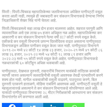
पिंपरी : पिंपरी-चिंचवड महापालिकेच्या जलविभागाला अपेक्षित पाणीपट्टी वसूल
करता आली नाही, त्यामुळे ही जबाबदारी कर संकलन विभागाकडे देण्याचा निर्णय
जिल्हाधिकारी शेखर सिंह यांनी घेतला आहे.
पिंपरी-चिंचवडमध्ये सहा लाख दोन हजार मालमत्ता आहेत. शहरात घरगुती आणि
व्यावसायिक असे एक लाख ७५ हजार अधिकृत नळ आहेत. महापालिकेच्या कर
आकारणी व कर संकलन विभागाने गेल्या वर्षी 817 कोटी रुपये वसूल केले.
एकीकडे कर वसुली विभागाचे उत्पन्न दिवसेंदिवस वाढत असताना पाणीपुरवठा
विभागाकडून अपेक्षित पाणीकर वसूल केला जात नाही. पाणीपुरवठा विभागाने
२०१९-२० मध्ये ४२ कोटी ९४ लाख २३ हजार, २०२०-२१ मध्ये ४१ कोटी ८६
लाख २६ हजार, २०२१-२२ मध्ये ५४ कोटी ९८ लाख ८९ हजार आणि
२०२२-२३ मध्ये ५५ कोटी रुपये वसूल केले आहेत. पाणीपुरवठा विभागाकडे
नळधारकांची ६० कोटींहून अधिक थकबाकी आहे.
पाणीपुरवठा, देखभाल दुरुस्ती, तक्रारींचे निवारण यासंबंधी तांत्रिक कामांची
व्याप्ती जास्त असल्याने जलवाहिनीची वसुली आवश्यक तेवढी प्रभावीपणे करणे
शक्य होत नाही. मागील थकबाकीची वसुली वाढवणे, पाठपुरावा करणे, बिल
दुरुस्ती प्रकरणे हाताळणे, मोहिमा राबविणे आवश्यक आहे. पाणीपट्टी वसुली हे
महसुलासारखे असल्याने ते कर संकलन विभागाकडे सोपविण्यात आले आहे.
यासाठी पाणीपुरवठा विभागाच्या २८ मीटर निरीक्षकांची आस्थापना कर संकलन
विभागांतर्गत वर्ग करण्यात आली आहे.