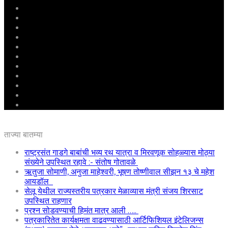
मुखपृष्ठ
राष्ट्रीय
महाराष्ट्र
पुणे
बीड
राजकारण
अग्रलेख
क्राईम
आरोग्य
शिक्षण
ई – पेपर
ताज्या बातम्या
राष्ट्रसंत गाडगे बाबांची भव्य रथ यात्रा व मिरवणूक सोहळ्यास मोठ्या
संख्येने उपस्थित रहावे :- संतोष गोतावळे
ऋतुजा सोमाणी, अनुजा माहेश्वरी, भूषण तोष्णीवाल सीझन १३ चे महेश
आयडॉल
सेलू येथील राज्यस्तरीय पत्रकार मेळाव्यास मंत्री संजय शिरसाट
उपस्थित राहणार
प्रश्न सोडवण्याची हिमंत मात्र आली …..
पत्रकारितेत कार्यक्षमता वाढवण्यासाठी आर्टिफिशियल इंटेलिजन्स