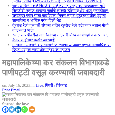
(एआय) समजून घेणे आवश्यक आहे”- प्रधान सचिव ब्रिजेश सिंह
साऊथ सिनेमाकडे चिरंजीवी आहे तर महाराष्ट्राच्या राजकारणातले
चिरंजीवी म्हणजे आपल्या सर्वांचे लाडके डॅशिंग सुधीर भाऊ मुनगंटीवार.
शरदचंद्र पवार यांचा वाढदिवसा निमत्त सहारा वृद्धाश्रमातील वृद्धांना
सामाजिक व धार्मिक ग्रंथ दिली भेट
देहुरोड रेल्वे प्रवासी संघच्या वतिने देहुरोड रेल्वे स्टेशनवर मशाल मोर्चा
काढण्यात आला
स्मार्ट सारथीवरील नागरिकांच्या तक्रारी योग्य कार्यवाही न करता बंद
केल्यास होणार कठोर कारवाई!
मानवाला आदराने व सन्मानाने जगण्याचा अधिकार म्हणजे मानवाधिकार-
जिल्हा प्रमुख न्यायाधीश महेंद्र के महाजन
महापालिकेच्या कर संकलन विभागाकडे
पाणीपट्टी वसूल करण्याची जबाबदारी
on:
July 16, 2023
In:
Live
,
पिंपरी / चिंचवड
Print
Email
Spread the love