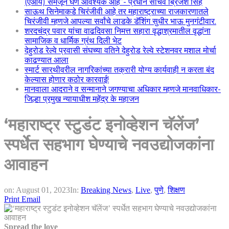
(एआय) समजून घेणे आवश्यक आहे”- प्रधान सचिव ब्रिजेश सिंह
साऊथ सिनेमाकडे चिरंजीवी आहे तर महाराष्ट्राच्या राजकारणातले
चिरंजीवी म्हणजे आपल्या सर्वांचे लाडके डॅशिंग सुधीर भाऊ मुनगंटीवार.
शरदचंद्र पवार यांचा वाढदिवसा निमत्त सहारा वृद्धाश्रमातील वृद्धांना
सामाजिक व धार्मिक ग्रंथ दिली भेट
देहुरोड रेल्वे प्रवासी संघच्या वतिने देहुरोड रेल्वे स्टेशनवर मशाल मोर्चा
काढण्यात आला
स्मार्ट सारथीवरील नागरिकांच्या तक्रारी योग्य कार्यवाही न करता बंद
केल्यास होणार कठोर कारवाई!
मानवाला आदराने व सन्मानाने जगण्याचा अधिकार म्हणजे मानवाधिकार-
जिल्हा प्रमुख न्यायाधीश महेंद्र के महाजन
‘महाराष्ट्र स्टुडंट इनोव्हेशन चॅलेंज’
स्पर्धेत सहभाग घेण्याचे नवउद्योजकांना
आवाहन
on:
August 01, 2023
In:
Breaking News
,
Live
,
पुणे
,
शिक्षण
Print
Email
Spread the love