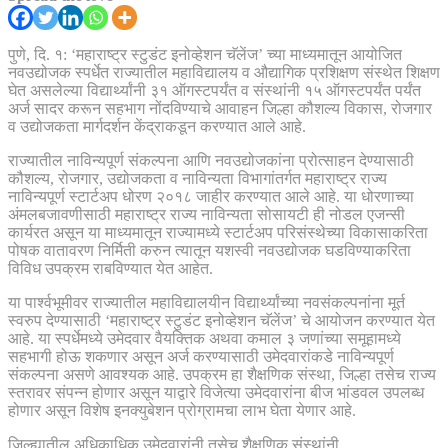
पुणे, दि. १: ‘महाराष्ट्र स्टुडंट इनोव्हेशन चॅलेंज’ च्या माध्यमातून आयोजित
नवउद्योजक स्पर्धेत राज्यातील महाविद्यालय व औद्यागिक प्रशिक्षण संस्थेत शिक्षण
घेत असलेल्या विद्यार्थ्यांनी ३१ ऑगस्टपर्यंत व संस्थांनी १५ ऑगस्टपर्यंत पर्यंत
अर्ज सादर करून सहभाग नोंदविण्याचे आवाहन जिल्हा कौशल्य विकास, रोजगार
व उद्योजकता मार्गदर्शन केंद्राकडून करण्यात आले आहे.
राज्यातील नाविन्यपूर्ण संकल्पना आणि नवउद्योजकांना प्रोत्साहन देण्यासाठी
कौशल्य, रोजगार, उद्योजकता व नाविन्यता विभागांतर्गत महाराष्ट्र राज्य
नाविन्यपूर्ण स्टार्टअप धोरण २०१८ जाहीर करण्यात आले आहे. या धोरणाच्या
अंमलबजावणीसाठी महाराष्ट्र राज्य नाविन्यता सोसायटी ही नोडल एजन्सी
कार्यरत असून या माध्यमातून राज्यामध्ये स्टार्टअप परिसंस्थेच्या विकासाकरिता
पोषक वातावरण निर्मिती करुन त्यातून यशस्वी नवउद्योजक घडविण्याकरिता
विविध उपक्रम राबविण्यात येत आहेत.
या पार्श्वभूमीवर राज्यातील महाविद्यालयीन विद्यार्थ्यांच्या नवसंकल्पनांना मूर्त
स्वरुप देण्यासाठी ‘महाराष्ट्र स्टुडंट इनोव्हेशन चॅलेंज’ चे आयोजन करण्यात येत
आहे. या स्पर्धेमध्ये उमेदवार वैयक्तिक अथवा कमाल ३ जणांच्या समूहामध्ये
सहभागी होऊ शकणार असून अर्ज करण्यासाठी उमेदवारांकडे नाविन्यपूर्ण
संकल्पना असणे आवश्यक आहे. उपक्रम हा शैक्षणिक संस्था, जिल्हा तसेच राज्य
स्तरावर संपन्न होणार असून याद्वारे विजेत्या उमेदवारांना बीज भांडवल उपलब्ध
होणार असून विशेष इनक्युबेशन प्रोग्रामचा लाभ घेता येणार आहे.
जिल्ह्यातील अधिकाधिक उमेदवारांनी तसेच शैक्षणिक संस्थांनी