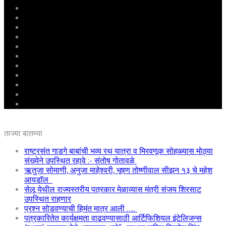
मुखपृष्ठ
राष्ट्रीय
महाराष्ट्र
पुणे
बीड
राजकारण
अग्रलेख
क्राईम
आरोग्य
शिक्षण
ई – पेपर
ताज्या बातम्या
राष्ट्रसंत गाडगे बाबांची भव्य रथ यात्रा व मिरवणूक सोहळ्यास मोठ्या
संख्येने उपस्थित रहावे :- संतोष गोतावळे
ऋतुजा सोमाणी, अनुजा माहेश्वरी, भूषण तोष्णीवाल सीझन १३ चे महेश
आयडॉल
सेलू येथील राज्यस्तरीय पत्रकार मेळाव्यास मंत्री संजय शिरसाट
उपस्थित राहणार
प्रश्न सोडवण्याची हिमंत मात्र आली …..
पत्रकारितेत कार्यक्षमता वाढवण्यासाठी आर्टिफिशियल इंटेलिजन्स