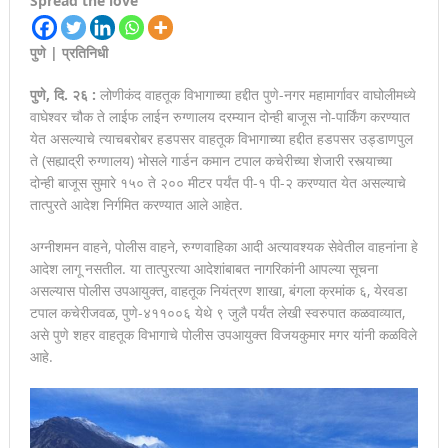
Spread the love
पुणे | प्रतिनिधी
पुणे, दि. २६ :
लोणीकंद वाहतूक विभागाच्या हद्दीत पुणे-नगर महामार्गावर वाघोलीमध्ये
वाघेश्वर चौक ते लाईफ लाईन रुग्णालय दरम्यान दोन्ही बाजूस नो-पार्किंग करण्यात
येत असल्याचे त्याचबरोबर हडपसर वाहतूक विभागाच्या हद्दीत हडपसर उड्डाणपुल
ते (सह्याद्री रुग्णालय) भोसले गार्डन कमान टपाल कचेरीच्या शेजारी रस्त्याच्या
दोन्ही बाजूस सुमारे १५० ते २०० मीटर पर्यंत पी-१ पी-२ करण्यात येत असल्याचे
तात्पुरते आदेश निर्गमित करण्यात आले आहेत.
अग्नीशमन वाहने, पोलीस वाहने, रुग्णवाहिका आदी अत्यावश्यक सेवेतील वाहनांना हे
आदेश लागू नसतील. या तात्पुरत्या आदेशांबाबत नागरिकांनी आपल्या सूचना
असल्यास पोलीस उपआयुक्त, वाहतूक नियंत्रण शाखा, बंगला क्रमांक ६, येरवडा
टपाल कचेरीजवळ, पुणे-४११००६ येथे ९ जुलै पर्यंत लेखी स्वरुपात कळवाव्यात,
असे पुणे शहर वाहतूक विभागाचे पोलीस उपआयुक्त विजयकुमार मगर यांनी कळविले
आहे.