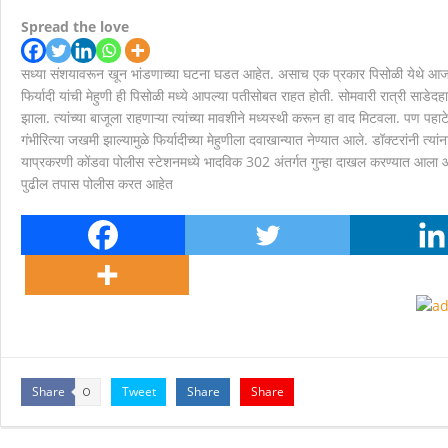
देहुरोड रेल्वे प्रवासी संघच्या वतिने देहुरोड रेल्वे स्टेशनवर म
Spread the love
स्मार्ट सारथीवरील नागरिकांच्या तक्रारी योग्य कार्यवाही न कर
सध्या संशयावरून खून भांडणाच्या घटना घडत आहेत. असाच एक प्रकार पिसोळी येथे आज
फिर्यादी यांची मेहुणी ही पिसोळी मध्ये आपल्या पतीसोबत राहत होती. सोमवारी रात्री साडेदह
मानवाला आदराने व सन्मानाने जगण्याचा अधिकार म्हणजे मानवाधि
झाला. त्यांच्या बाजूला राहणाऱ्या त्यांच्या मावशीने मध्यस्थी करून हा वाद मिटवला. पण पह
गंभीरित्या जखमी झाल्यामुळे फिर्यादीच्या मेहुणीला दवाखान्यात नेण्यात आले. डॉक्टरांनी त्या
याप्रकरणी कोंडवा पोलीस स्टेशनमध्ये भादविक 302 अंतर्गत गुन्हा दाखल करण्यात आला 
पुढील तपास पोलीस करत आहेत
Share
Tweet
Share
Share
0