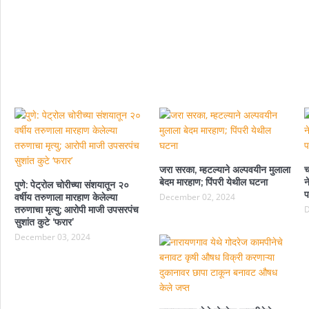
जरा सरका, म्हटल्याने अल्पवयीन मुलाला
च
बेदम मारहाण; पिंपरी येथील घटना
न
पुणे: पेट्रोल चोरीच्या संशयातून २०
प
वर्षीय तरुणाला मारहाण केलेल्या
December 02, 2024
तरुणाचा मृत्यु; आरोपी माजी उपसरपंच
D
सुशांत कुटे ‘फरार’
December 03, 2024