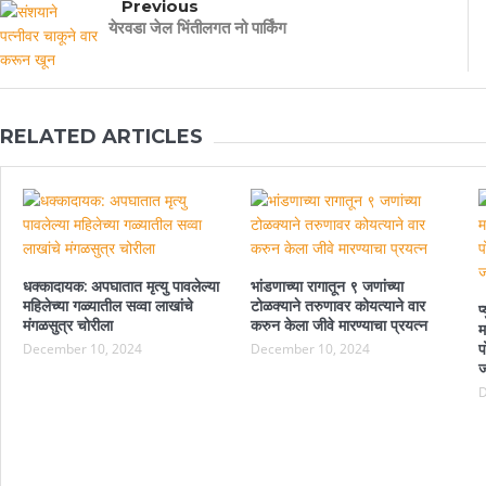
Previous
येरवडा जेल भिंतीलगत नो पार्किंग
RELATED ARTICLES
धक्कादायक: अपघातात मृत्यु पावलेल्या
भांडणाच्या रागातून ९ जणांच्या
महिलेच्या गळ्यातील सव्वा लाखांचे
टोळक्याने तरुणावर कोयत्याने वार
प
मंगळसुत्र चोरीला
करुन केला जीवे मारण्याचा प्रयत्न
म
December 10, 2024
December 10, 2024
प
ज
D