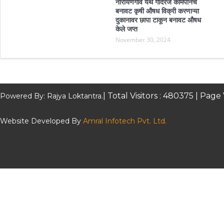
नारायणगाव येथे गोदरेज कामपीनेचे
बनावट कृषी औषध विक्री करणाऱ्या
दुकानावर छापा टाकून बनावट औषध
केले जप्त
November 30, 2024
| Total Visitors :
480375
| Page 
Powered By: Rajya Loktantra.
Website Developed By
Amral Infotech Pvt. Ltd.