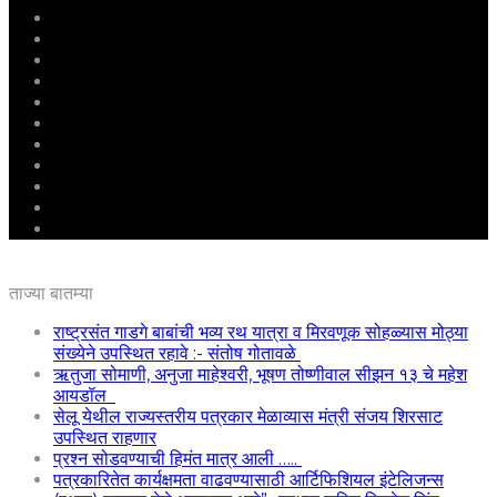
मुखपृष्ठ
राष्ट्रीय
महाराष्ट्र
पुणे
बीड
राजकारण
अग्रलेख
क्राईम
आरोग्य
शिक्षण
ई – पेपर
ताज्या बातम्या
राष्ट्रसंत गाडगे बाबांची भव्य रथ यात्रा व मिरवणूक सोहळ्यास मोठ्या
संख्येने उपस्थित रहावे :- संतोष गोतावळे
ऋतुजा सोमाणी, अनुजा माहेश्वरी, भूषण तोष्णीवाल सीझन १३ चे महेश
आयडॉल
सेलू येथील राज्यस्तरीय पत्रकार मेळाव्यास मंत्री संजय शिरसाट
उपस्थित राहणार
प्रश्न सोडवण्याची हिमंत मात्र आली …..
पत्रकारितेत कार्यक्षमता वाढवण्यासाठी आर्टिफिशियल इंटेलिजन्स