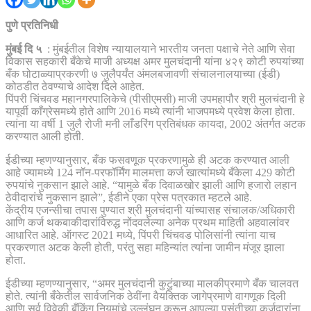
पुणे प्रतिनिधी
मुंबई दि ५
: मुंबईतील विशेष न्यायालयाने भारतीय जनता पक्षाचे नेते आणि सेवा
विकास सहकारी बँकेचे माजी अध्यक्ष अमर मुलचंदानी यांना ४२९ कोटी रुपयांच्या
बँक घोटाळ्याप्रकरणी ७ जुलैपर्यंत अंमलबजावणी संचालनालयाच्या (ईडी)
कोठडीत ठेवण्याचे आदेश दिले आहेत.
पिंपरी चिंचवड महानगरपालिकेचे (पीसीएमसी) माजी उपमहापौर श्री मुलचंदानी हे
यापूर्वी काँग्रेसमध्ये होते आणि 2016 मध्ये त्यांनी भाजपमध्ये प्रवेश केला होता.
त्यांना या वर्षी 1 जुलै रोजी मनी लाँडरिंग प्रतिबंधक कायदा, 2002 अंतर्गत अटक
करण्यात आली होती.
ईडीच्या म्हणण्यानुसार, बँक फसवणूक प्रकरणामुळे ही अटक करण्यात आली
आहे ज्यामध्ये 124 नॉन-परफॉर्मिंग मालमत्ता कर्ज खात्यांमध्ये बँकेला 429 कोटी
रुपयांचे नुकसान झाले आहे. “यामुळे बँक दिवाळखोर झाली आणि हजारो लहान
ठेवीदारांचे नुकसान झाले”, ईडीने एका प्रेस पत्रकात म्हटले आहे.
केंद्रीय एजन्सीचा तपास पुण्यात श्री मुलचंदानी यांच्यासह संचालक/अधिकारी
आणि कर्ज थकबाकीदारांविरुद्ध नोंदवलेल्या अनेक प्रथम माहिती अहवालांवर
आधारित आहे. ऑगस्ट 2021 मध्ये, पिंपरी चिंचवड पोलिसांनी त्यांना याच
प्रकरणात अटक केली होती, परंतु सहा महिन्यांत त्यांना जामीन मंजूर झाला
होता.
ईडीच्या म्हणण्यानुसार, “अमर मुलचंदानी कुटुंबाच्या मालकीप्रमाणे बँक चालवत
होते. त्यांनी बँकेतील सार्वजनिक ठेवींना वैयक्तिक जागेप्रमाणे वागणूक दिली
आणि सर्व विवेकी बँकिंग नियमांचे उल्लंघन करून आपल्या पसंतीच्या कर्जदारांना