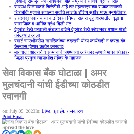
(एआय) समजून घेणे आवश्यक आहे”- प्रधान सचिव ब्रिजेश सिंह
साऊथ सिनेमाकडे चिरंजीवी आहे तर महाराष्ट्राच्या राजकारणातले
चिरंजीवी म्हणजे आपल्या सर्वांचे लाडके डॅशिंग सुधीर भाऊ मुनगंटीवार.
शरदचंद्र पवार यांचा वाढदिवसा निमत्त सहारा वृद्धाश्रमातील वृद्धांना
सामाजिक व धार्मिक ग्रंथ दिली भेट
देहुरोड रेल्वे प्रवासी संघच्या वतिने देहुरोड रेल्वे स्टेशनवर मशाल मोर्चा
काढण्यात आला
स्मार्ट सारथीवरील नागरिकांच्या तक्रारी योग्य कार्यवाही न करता बंद
केल्यास होणार कठोर कारवाई!
मानवाला आदराने व सन्मानाने जगण्याचा अधिकार म्हणजे मानवाधिकार-
जिल्हा प्रमुख न्यायाधीश महेंद्र के महाजन
सेवा विकास बँक घोटाळा | अमर
मुलचंदानी यांची ईडीच्या कोठडीत
रवानगी
on:
July 05, 2023
In:
Live
,
क्राईम
,
राजकारण
Print
Email
Spread the love