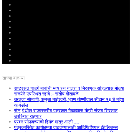
मुखपृष्ठ
राष्ट्रीय
महाराष्ट्र
पुणे
बीड
राजकारण
अग्रलेख
क्राईम
आरोग्य
शिक्षण
ई – पेपर
ताज्या बातम्या
राष्ट्रसंत गाडगे बाबांची भव्य रथ यात्रा व मिरवणूक सोहळ्यास मोठ्या
संख्येने उपस्थित रहावे :- संतोष गोतावळे
ऋतुजा सोमाणी, अनुजा माहेश्वरी, भूषण तोष्णीवाल सीझन १३ चे महेश
आयडॉल
सेलू येथील राज्यस्तरीय पत्रकार मेळाव्यास मंत्री संजय शिरसाट
उपस्थित राहणार
प्रश्न सोडवण्याची हिमंत मात्र आली …..
पत्रकारितेत कार्यक्षमता वाढवण्यासाठी आर्टिफिशियल इंटेलिजन्स