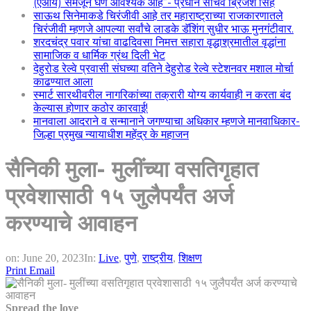
(एआय) समजून घेणे आवश्यक आहे”- प्रधान सचिव ब्रिजेश सिंह
साऊथ सिनेमाकडे चिरंजीवी आहे तर महाराष्ट्राच्या राजकारणातले
चिरंजीवी म्हणजे आपल्या सर्वांचे लाडके डॅशिंग सुधीर भाऊ मुनगंटीवार.
शरदचंद्र पवार यांचा वाढदिवसा निमत्त सहारा वृद्धाश्रमातील वृद्धांना
सामाजिक व धार्मिक ग्रंथ दिली भेट
देहुरोड रेल्वे प्रवासी संघच्या वतिने देहुरोड रेल्वे स्टेशनवर मशाल मोर्चा
काढण्यात आला
स्मार्ट सारथीवरील नागरिकांच्या तक्रारी योग्य कार्यवाही न करता बंद
केल्यास होणार कठोर कारवाई!
मानवाला आदराने व सन्मानाने जगण्याचा अधिकार म्हणजे मानवाधिकार-
जिल्हा प्रमुख न्यायाधीश महेंद्र के महाजन
सैनिकी मुला- मुलींच्या वसतिगृहात
प्रवेशासाठी १५ जुलैपर्यंत अर्ज
करण्याचे आवाहन
on:
June 20, 2023
In:
Live
,
पुणे
,
राष्ट्रीय
,
शिक्षण
Print
Email
Spread the love