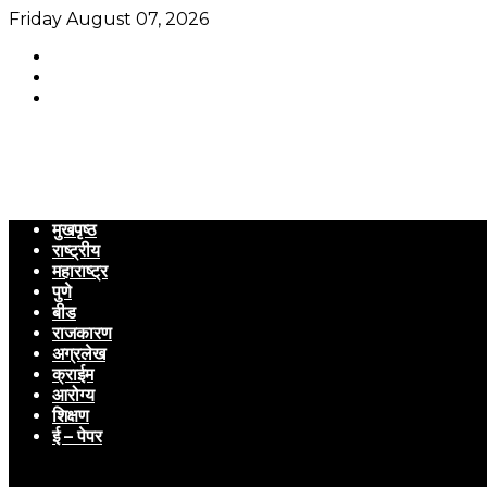
Friday August 07, 2026
मुखपृष्ठ
राष्ट्रीय
महाराष्ट्र
पुणे
बीड
राजकारण
अग्रलेख
क्राईम
आरोग्य
शिक्षण
ई – पेपर
Menu