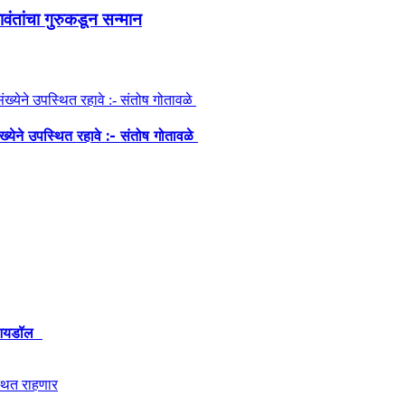
लावंतांचा गुरुकडून सन्मान
ंख्येने उपस्थित रहावे :- संतोष गोतावळे
ेश आयडॉल