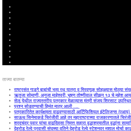
मुखपृष्ठ
राष्ट्रीय
महाराष्ट्र
पुणे
बीड
राजकारण
अग्रलेख
क्राईम
आरोग्य
शिक्षण
ई – पेपर
ताज्या बातम्या
राष्ट्रसंत गाडगे बाबांची भव्य रथ यात्रा व मिरवणूक सोहळ्यास मोठ्या संख
ऋतुजा सोमाणी, अनुजा माहेश्वरी, भूषण तोष्णीवाल सीझन १३ चे महेश
सेलू येथील राज्यस्तरीय पत्रकार मेळाव्यास मंत्री संजय शिरसाट उपस्थि
प्रश्न सोडवण्याची हिमंत मात्र आली …..
पत्रकारितेत कार्यक्षमता वाढवण्यासाठी आर्टिफिशियल इंटेलिजन्स (एआय
साऊथ सिनेमाकडे चिरंजीवी आहे तर महाराष्ट्राच्या राजकारणातले चिरंजीवी
शरदचंद्र पवार यांचा वाढदिवसा निमत्त सहारा वृद्धाश्रमातील वृद्धांना साम
देहुरोड रेल्वे प्रवासी संघच्या वतिने देहुरोड रेल्वे स्टेशनवर मशाल मोर्चा 