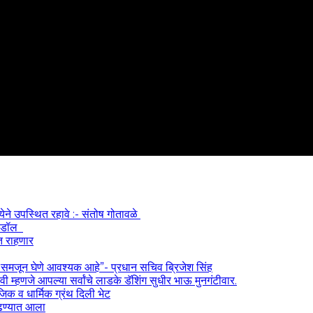
्येने उपस्थित रहावे :- संतोष गोतावळे
 आयडॉल
त राहणार
) समजून घेणे आवश्यक आहे”- प्रधान सचिव ब्रिजेश सिंह
 म्हणजे आपल्या सर्वांचे लाडके डॅशिंग सुधीर भाऊ मुनगंटीवार.
ाजिक व धार्मिक ग्रंथ दिली भेट
काढण्यात आला