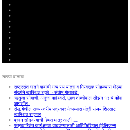
मुखपृष्ठ
राष्ट्रीय
महाराष्ट्र
पुणे
बीड
राजकारण
अग्रलेख
क्राईम
आरोग्य
शिक्षण
ई – पेपर
ताज्या बातम्या
राष्ट्रसंत गाडगे बाबांची भव्य रथ यात्रा व मिरवणूक सोहळ्यास मोठ्या
संख्येने उपस्थित रहावे :- संतोष गोतावळे
ऋतुजा सोमाणी, अनुजा माहेश्वरी, भूषण तोष्णीवाल सीझन १३ चे महेश
आयडॉल
सेलू येथील राज्यस्तरीय पत्रकार मेळाव्यास मंत्री संजय शिरसाट
उपस्थित राहणार
प्रश्न सोडवण्याची हिमंत मात्र आली …..
पत्रकारितेत कार्यक्षमता वाढवण्यासाठी आर्टिफिशियल इंटेलिजन्स