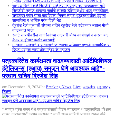
(एआय) समजून घेणे आवश्यक आहे”- प्रधान सचिव ब्रिजेश सिंह
साऊथ सिनेमाकडे चिरंजीवी आहे तर महाराष्ट्राच्या राजकारणातले
चिरंजीवी म्हणजे आपल्या सर्वांचे लाडके डॅशिंग सुधीर भाऊ मुनगंटीवार.
शरदचंद्र पवार यांचा वाढदिवसा निमत्त सहारा वृद्धाश्रमातील वृद्धांना
सामाजिक व धार्मिक ग्रंथ दिली भेट
देहुरोड रेल्वे प्रवासी संघच्या वतिने देहुरोड रेल्वे स्टेशनवर मशाल मोर्चा
काढण्यात आला
स्मार्ट सारथीवरील नागरिकांच्या तक्रारी योग्य कार्यवाही न करता बंद
केल्यास होणार कठोर कारवाई!
मानवाला आदराने व सन्मानाने जगण्याचा अधिकार म्हणजे मानवाधिकार-
जिल्हा प्रमुख न्यायाधीश महेंद्र के महाजन
पत्रकारितेत कार्यक्षमता वाढवण्यासाठी आर्टिफिशियल
इंटेलिजन्स (एआय) समजून घेणे आवश्यक आहे”-
प्रधान सचिव ब्रिजेश सिंह
on:
December 19, 2024
In:
Breaking News
,
Live
,
अग्रलेख
,
महाराष्ट्र
,
शिक्षण
* नागपूर प्रेस क्लब येथे पत्रकारांसाठी विशेष व्याख्यान * पत्रकारिता ‘रिअल
टाइम’ करण्यासाठी एआय उपयुक्त * माजी राज्य माहिती आयुक्त राहुल पांडे