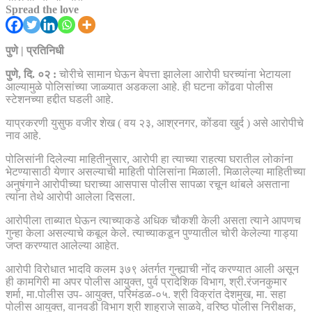
Spread the love
पुणे | प्रतिनिधी
पुणे, दि. ०२ :
चोरीचे सामान घेऊन बेपत्ता झालेला आरोपी घरच्यांना भेटायला
आल्यामुळे पोलिसांच्या जाळ्यात अडकला आहे. ही घटना कोंढवा पोलीस
स्टेशनच्या हद्दीत घडली आहे.
याप्रकरणी युसुफ वजीर शेख ( वय २३, आश्रनगर, कोंडवा खुर्द ) असे आरोपीचे
नाव आहे.
पोलिसांनी दिलेल्या माहितीनुसार, आरोपी हा त्याच्या राहत्या घरातील लोकांना
भेटण्यासाठी येणार असल्याची माहिती पोलिसांना मिळाली. मिळालेल्या माहितीच्या
अनुषंगाने आरोपीच्या घराच्या आसपास पोलीस सापळा रचून थांबले असताना
त्यांना तेथे आरोपी आलेला दिसला.
आरोपीला ताब्यात घेऊन त्याच्याकडे अधिक चौकशी केली असता त्याने आपणच
गुन्हा केला असल्याचे कबूल केले. त्याच्याकडून पुण्यातील चोरी केलेल्या गाड्या
जप्त करण्यात आलेल्या आहेत.
आरोपी विरोधात भादवि कलम ३७९ अंतर्गत गुन्ह्याची नोंद करण्यात आली असून
ही कामगिरी मा अपर पोलीस आयुक्त, पुर्व प्रादेशिक विभाग, श्री.रंजनकुमार
शर्मा, मा.पोलीस उप- आयुक्त, परिमंडळ-०५. श्री विक्रांत देशमुख, मा. सहा
पोलीस आयुक्त, वानवडी विभाग श्री शाहुराजे साळवे, वरिष्ठ पोलीस निरीक्षक,