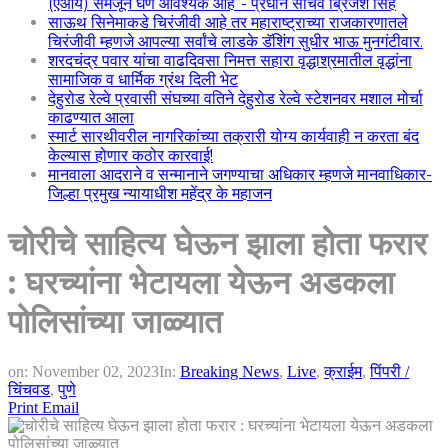
(एआय) समजून घेणे आवश्यक आहे”- प्रधान सचिव ब्रिजेश सिंह
साऊथ सिनेमाकडे चिरंजीवी आहे तर महाराष्ट्राच्या राजकारणातले
चिरंजीवी म्हणजे आपल्या सर्वांचे लाडके डॅशिंग सुधीर भाऊ मुनगंटीवार.
शरदचंद्र पवार यांचा वाढदिवसा निमत्त सहारा वृद्धाश्रमातील वृद्धांना
सामाजिक व धार्मिक ग्रंथ दिली भेट
देहुरोड रेल्वे प्रवासी संघच्या वतिने देहुरोड रेल्वे स्टेशनवर मशाल मोर्चा
काढण्यात आला
स्मार्ट सारथीवरील नागरिकांच्या तक्रारी योग्य कार्यवाही न करता बंद
केल्यास होणार कठोर कारवाई!
मानवाला आदराने व सन्मानाने जगण्याचा अधिकार म्हणजे मानवाधिकार-
जिल्हा प्रमुख न्यायाधीश महेंद्र के महाजन
चोरीचे साहित्य घेऊन झाला होता फरार
: घरच्यांना भेटायला येऊन अडकला
पोलिसांच्या जाळ्यात
on:
November 02, 2023
In:
Breaking News
,
Live
,
क्राईम
,
पिंपरी /
चिंचवड
,
पुणे
Print
Email