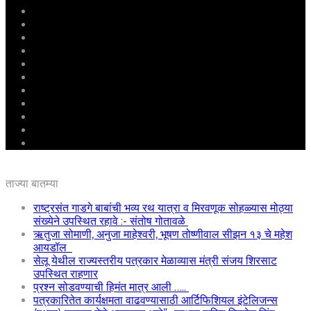
मुखपृष्ठ
राष्ट्रीय
महाराष्ट्र
पुणे
बीड
राजकारण
अग्रलेख
क्राईम
आरोग्य
शिक्षण
ई – पेपर
ताज्या बातम्या
राष्ट्रसंत गाडगे बाबांची भव्य रथ यात्रा व मिरवणूक सोहळ्यास मोठ्या
संख्येने उपस्थित रहावे :- संतोष गोतावळे
ऋतुजा सोमाणी, अनुजा माहेश्वरी, भूषण तोष्णीवाल सीझन १३ चे महेश
आयडॉल
सेलू येथील राज्यस्तरीय पत्रकार मेळाव्यास मंत्री संजय शिरसाट
उपस्थित राहणार
प्रश्न सोडवण्याची हिमंत मात्र आली …..
पत्रकारितेत कार्यक्षमता वाढवण्यासाठी आर्टिफिशियल इंटेलिजन्स