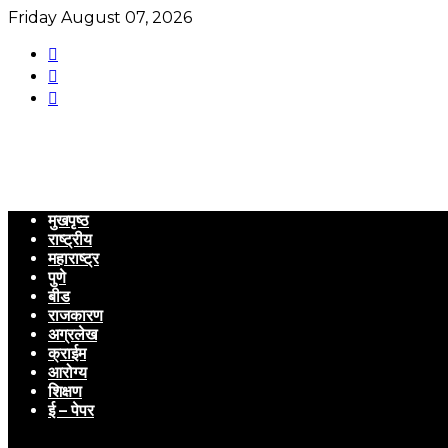
Friday August 07, 2026
मुखपृष्ठ
राष्ट्रीय
महाराष्ट्र
पुणे
बीड
राजकारण
अग्रलेख
क्राईम
आरोग्य
शिक्षण
ई – पेपर
Menu