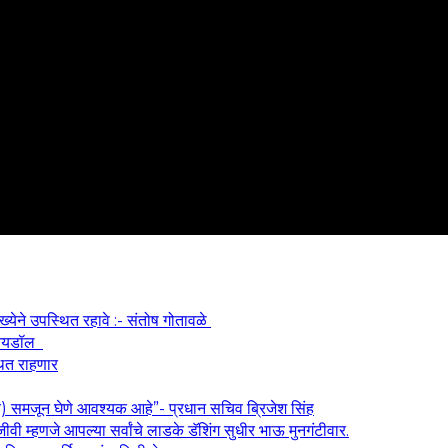
ख्येने उपस्थित रहावे :- संतोष गोतावळे
श आयडॉल
थित राहणार
य) समजून घेणे आवश्यक आहे”- प्रधान सचिव ब्रिजेश सिंह
वी म्हणजे आपल्या सर्वांचे लाडके डॅशिंग सुधीर भाऊ मुनगंटीवार.