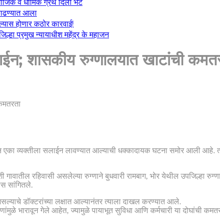
माजिक व धार्मिक ग्रंथ दिली भेट
ा काढण्यात आला
केल्यास होणार कठोर कारवाई!
्हा प्रमुख न्यायाधीश महेंद्र के महाजन
सलाईन; शासकीय रुग्णालयात खाटांची कमत
सून एका व्यक्तीला सलाईन लावण्यात आल्याची धक्कादायक घटना समोर आली आहे. त
रडोशी गावातील रहिवासी असलेल्या रुग्णाने बुधवारी रामबाग, भोर येथील उपजिल्हा रुग
ास सांगितले.
 असल्याचे डॉक्टरांच्या लक्षात आल्यानंतर त्याला दाखल करण्यात आले.
्णांमुळे भारावून गेले आहेत, ज्यामुळे पायाभूत सुविधा आणि कर्मचारी या दोघांची कमतर