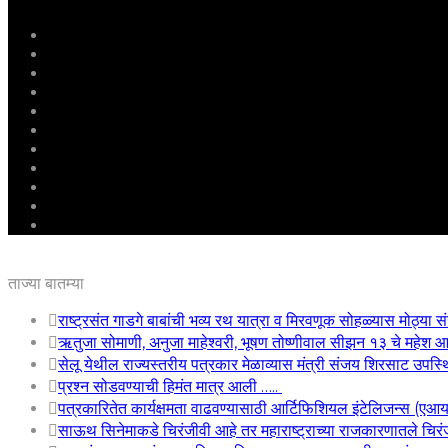
मुखपृष्ठ
राष्ट्रीय
महाराष्ट्र
पुणे
बीड
राजकारण
अग्रलेख
क्राईम
आरोग्य
शिक्षण
ई – पेपर
ताज्या बातम्या
राष्ट्रसंत गाडगे बाबांची भव्य रथ यात्रा व मिरवणूक सोहळ्यास मोठ्या सं
ऋतुजा सोमाणी, अनुजा माहेश्वरी, भूषण तोष्णीवाल सीझन १३ चे महे
सेलू येथील राज्यस्तरीय पत्रकार मेळाव्यास मंत्री संजय शिरसाट उपस्
प्रश्न सोडवण्याची हिमंत मात्र आली …..
पत्रकारितेत कार्यक्षमता वाढवण्यासाठी आर्टिफिशियल इंटेलिजन्स (एआ
साऊथ सिनेमाकडे चिरंजीवी आहे तर महाराष्ट्राच्या राजकारणातले चिरंजी