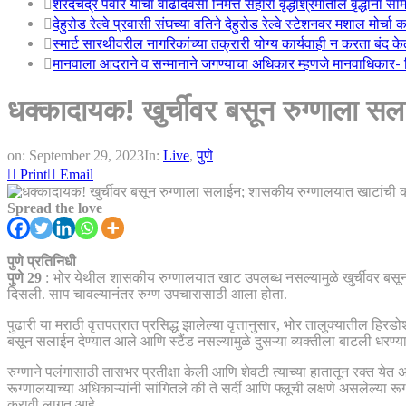
शरदचंद्र पवार यांचा वाढदिवसा निमत्त सहारा वृद्धाश्रमातील वृद्धांना सा
देहुरोड रेल्वे प्रवासी संघच्या वतिने देहुरोड रेल्वे स्टेशनवर मशाल मोर्च
स्मार्ट सारथीवरील नागरिकांच्या तक्रारी योग्य कार्यवाही न करता बंद 
मानवाला आदराने व सन्मानाने जगण्याचा अधिकार म्हणजे मानवाधिकार- जिल
धक्कादायक! खुर्चीवर बसून रुग्णाला 
on:
September 29, 2023
In:
Live
,
पुणे
Print
Email
Spread the love
पुणे प्रतिनिधी
पुणे 29
: भोर येथील शासकीय रुग्णालयात खाट उपलब्ध नसल्यामुळे खुर्चीवर ब
दिसली. साप चावल्यानंतर रुग्ण उपचारासाठी आला होता.
पुढारी या मराठी वृत्तपत्रात प्रसिद्ध झालेल्या वृत्तानुसार, भोर तालुक्यातील हि
बसून सलाईन देण्यात आले आणि स्टैंड नसल्यामुळे दुसऱ्या व्यक्तीला बाटली धरण्य
रुग्णाने पलंगासाठी तासभर प्रतीक्षा केली आणि शेवटी त्याच्या हातातून रक्त येत
रूग्णालयाच्या अधिकाऱ्यांनी सांगितले की ते सर्दी आणि फ्लूची लक्षणे असलेल्या रूग
करावी लागत आहे.