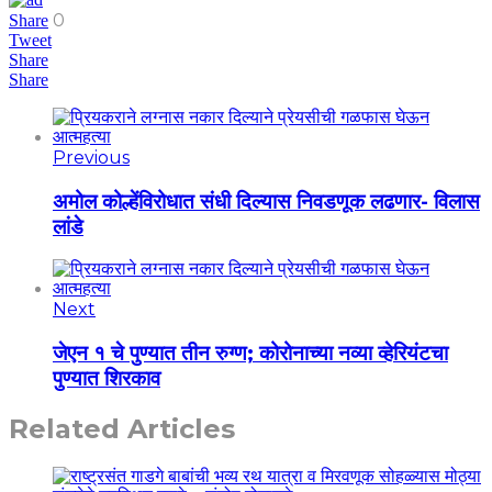
0
Share
Tweet
Share
Share
Previous
अमोल कोल्हेंविरोधात संधी दिल्यास निवडणूक लढणार- विलास
लांडे
Next
जेएन १ चे पुण्यात तीन रुग्ण; कोरोनाच्या नव्या व्हेरियंटचा
पुण्यात शिरकाव
Related Articles