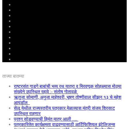
मुखपृष्ठ
राष्ट्रीय
महाराष्ट्र
पुणे
बीड
राजकारण
अग्रलेख
क्राईम
आरोग्य
शिक्षण
ई – पेपर
ताज्या बातम्या
राष्ट्रसंत गाडगे बाबांची भव्य रथ यात्रा व मिरवणूक सोहळ्यास मोठ्या
संख्येने उपस्थित रहावे :- संतोष गोतावळे
ऋतुजा सोमाणी, अनुजा माहेश्वरी, भूषण तोष्णीवाल सीझन १३ चे महेश
आयडॉल
सेलू येथील राज्यस्तरीय पत्रकार मेळाव्यास मंत्री संजय शिरसाट
उपस्थित राहणार
प्रश्न सोडवण्याची हिमंत मात्र आली …..
पत्रकारितेत कार्यक्षमता वाढवण्यासाठी आर्टिफिशियल इंटेलिजन्स