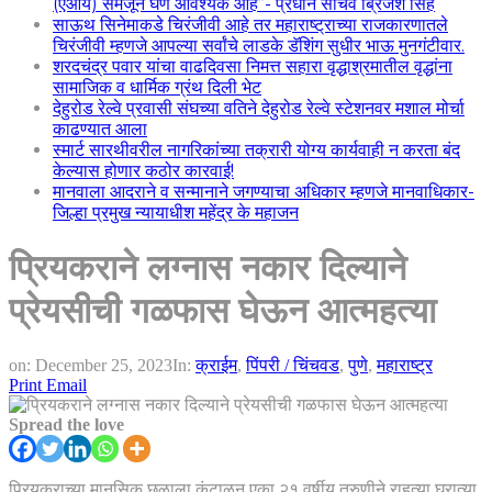
(एआय) समजून घेणे आवश्यक आहे”- प्रधान सचिव ब्रिजेश सिंह
साऊथ सिनेमाकडे चिरंजीवी आहे तर महाराष्ट्राच्या राजकारणातले
चिरंजीवी म्हणजे आपल्या सर्वांचे लाडके डॅशिंग सुधीर भाऊ मुनगंटीवार.
शरदचंद्र पवार यांचा वाढदिवसा निमत्त सहारा वृद्धाश्रमातील वृद्धांना
सामाजिक व धार्मिक ग्रंथ दिली भेट
देहुरोड रेल्वे प्रवासी संघच्या वतिने देहुरोड रेल्वे स्टेशनवर मशाल मोर्चा
काढण्यात आला
स्मार्ट सारथीवरील नागरिकांच्या तक्रारी योग्य कार्यवाही न करता बंद
केल्यास होणार कठोर कारवाई!
मानवाला आदराने व सन्मानाने जगण्याचा अधिकार म्हणजे मानवाधिकार-
जिल्हा प्रमुख न्यायाधीश महेंद्र के महाजन
प्रियकराने लग्नास नकार दिल्याने
प्रेयसीची गळफास घेऊन आत्महत्या
on:
December 25, 2023
In:
क्राईम
,
पिंपरी / चिंचवड
,
पुणे
,
महाराष्ट्र
Print
Email
Spread the love
प्रियकराच्या मानसिक छळाला कंटाळून एका २१ वर्षीय तरुणीने राहत्या घरात्या