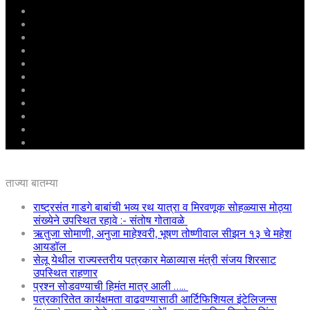
मुखपृष्ठ
राष्ट्रीय
महाराष्ट्र
पुणे
बीड
राजकारण
अग्रलेख
क्राईम
आरोग्य
शिक्षण
ई – पेपर
ताज्या बातम्या
राष्ट्रसंत गाडगे बाबांची भव्य रथ यात्रा व मिरवणूक सोहळ्यास मोठ्या
संख्येने उपस्थित रहावे :- संतोष गोतावळे
ऋतुजा सोमाणी, अनुजा माहेश्वरी, भूषण तोष्णीवाल सीझन १३ चे महेश
आयडॉल
सेलू येथील राज्यस्तरीय पत्रकार मेळाव्यास मंत्री संजय शिरसाट
उपस्थित राहणार
प्रश्न सोडवण्याची हिमंत मात्र आली …..
पत्रकारितेत कार्यक्षमता वाढवण्यासाठी आर्टिफिशियल इंटेलिजन्स