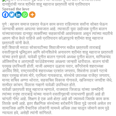
Spread the love
पुणे : बहुजन समाज एकत्र येऊन काम करत राहिल्यास सर्वांना सोबत घेऊन
जाण्याची क्षमता आपल्या समाजात आहे. त्यासाठी युवा उद्योजक पुनीत बालन
यांच्यासारख्या दानशूर व्यक्तींच्या सहकार्याची आवश्यकता असून त्यांच्या मदतीचे
आपण चीज केले पाहिजे असे प्रतिपादन कोल्हापूरचे श्रीमंत शाहू महाराज
छत्रपती यांनी केले.
श्री शिवाजी मराठा सोसायटीच्या शिवाजीनगर मधील छत्रपती ताराबाई
वसतीगृहाचे भूमिपूजन आणि कोनशिलेचे अनावरण श्रीमंत शाहू महाराज छत्रपती
यांच्या हस्ते झाले. यावेळी पुनीत बालन ग्रुपचे अध्यक्ष पुनीत बालन, माणिकचंद
ऑक्सिरीच व आरएमडी फाउंडेशनच्या अधक्ष्या जान्हवी धारीवाल- बालन यांची
प्रमुख उपस्थिती होती. माजी आमदार उल्हास पवार, काँग्रेसचे शहराध्यक्ष
अरविंद शिंदे, राष्ट्रवादीचे शहराध्यक्ष प्रशांत जगताप, शिवसेना ठाकरे गटाचे
शहर प्रमुख संजय मोरे, प्रमिला गायकवाड, संस्थेचे उपाध्यक्ष राजेंद्र जगताप,
मानद सचिव अण्णा थोरात, सहसचिव विकास गोगावले, खजिनदार जगदीश जेधे,
सत्येंद्र कांचन, विलास गव्हाणे यावेळी उपस्थित होते.
यावेळी छत्रपती शाहू महाराज म्हणाले, राजमाता जिजाऊ यांच्या जन्मदिनी
त्यांच्या स्नुषा ताराबाई यांच्या नावाने वसतीगृहाची पायाभरणी झाली आहे ही
चांगली गोष्ट आहे. शिक्षण हे एक असे क्षेत्र आहे की ज्यामध्ये जितके काम करू
तितके कमी आहे. इतर शैक्षणिक संस्थेच्या बरोबरीने किंवा पुढे जायचे असेल तर
सामाजिक आणि वैचारिक लोकांनी यामध्ये अधिक लक्ष घालून जोमाने काम पुढे
न्यायला हवे, असेही त्यांनी सांगितले.