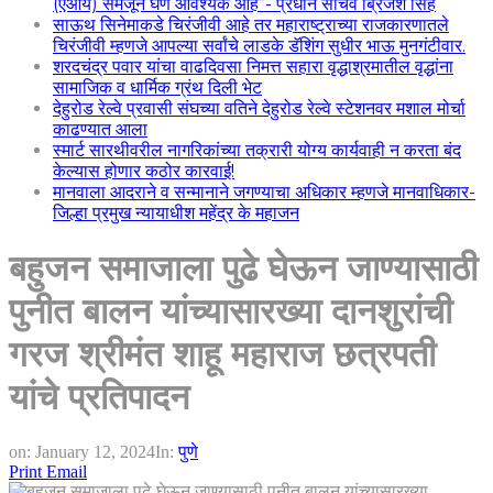
(एआय) समजून घेणे आवश्यक आहे”- प्रधान सचिव ब्रिजेश सिंह
साऊथ सिनेमाकडे चिरंजीवी आहे तर महाराष्ट्राच्या राजकारणातले
चिरंजीवी म्हणजे आपल्या सर्वांचे लाडके डॅशिंग सुधीर भाऊ मुनगंटीवार.
शरदचंद्र पवार यांचा वाढदिवसा निमत्त सहारा वृद्धाश्रमातील वृद्धांना
सामाजिक व धार्मिक ग्रंथ दिली भेट
देहुरोड रेल्वे प्रवासी संघच्या वतिने देहुरोड रेल्वे स्टेशनवर मशाल मोर्चा
काढण्यात आला
स्मार्ट सारथीवरील नागरिकांच्या तक्रारी योग्य कार्यवाही न करता बंद
केल्यास होणार कठोर कारवाई!
मानवाला आदराने व सन्मानाने जगण्याचा अधिकार म्हणजे मानवाधिकार-
जिल्हा प्रमुख न्यायाधीश महेंद्र के महाजन
बहुजन समाजाला पुढे घेऊन जाण्यासाठी
पुनीत बालन यांच्यासारख्या दानशुरांची
गरज श्रीमंत शाहू महाराज छत्रपती
यांचे प्रतिपादन
on:
January 12, 2024
In:
पुणे
Print
Email