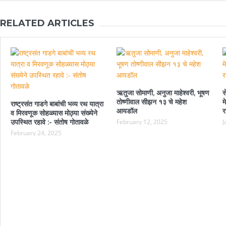
RELATED ARTICLES
ऋतुजा सोमाणी, अनुजा माहेश्वरी, भूषण
स
तोष्णीवाल सीझन १३ चे महेश
म
राष्ट्रसंत गाडगे बाबांची भव्य रथ यात्रा
आयडॉल
र
व मिरवणूक सोहळ्यास मोठ्या संख्येने
उपस्थित रहावे :- संतोष गोतावळे
February 12, 2025
J
February 24, 2025