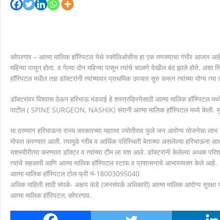
मानवाला आदराने व सन्मानाने जगण्याचा अधिकार म्हणजे मानवाधि
कोपरगाव – आत्मा मालिक हॉस्पिटल येथे स्कोलिओसीस हा एक मणक्याचा गंभीर आजार आहे
महिन्या पासून होता. व गेल्या दोन महिन्या पासून त्यांचे चालणे देखील बंद झाले होते. अ
हॉस्पिटल मधील तज्ञ डॉक्टरांनी त्यांच्यावर प्राथमिक उपचार सुरु करून त्यांच्या योग्य त्य
डॉक्टरांवर विश्वास ठेऊन हरिभाऊ मंडवाई हे शस्त्रक्रियेसाठी आत्मा मालिक हॉस्पिटल मध्ये 
पाटील ( SPINE SURGEON, NASHIK) संरानी आत्मा मालिक हॉस्पिटल मध्ये केली. सुमार
या दरम्यान हरिभाऊना राज्य सरकारच्या महात्मा ज्योतीराव फुले जन आरोग्य योजनेचा लाभ द
मोफत करण्यात आली. त्यामुळे गरीब व आर्थिक परिस्थिती बेताच्या असलेल्या हरिभाऊना आध
यशस्वीरीत्या करण्यात डॉक्टर व त्यांच्या टीम ला यश आले. डॉक्टरांनी केलेल्या अथक परिश्र
त्यांचे सहकारी आणि आत्मा मालिक हॉस्पिटल स्टाफ व प्रशासनाचे आभारव्यक्त केले आहे.
आत्मा मालिक हॉस्पिटल टोल फ्री नं-18003095040
अधिक माहिती साठी संपर्क- अक्षय कंडे (जनसंपर्क अधिकारी) आत्मा मालिक आरोग्य सुरक्षा
आत्मा मालिक हॉस्पिटल, कोपरगाव.