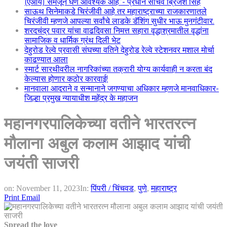
(एआय) समजून घेणे आवश्यक आहे”- प्रधान सचिव ब्रिजेश सिंह
साऊथ सिनेमाकडे चिरंजीवी आहे तर महाराष्ट्राच्या राजकारणातले
चिरंजीवी म्हणजे आपल्या सर्वांचे लाडके डॅशिंग सुधीर भाऊ मुनगंटीवार.
शरदचंद्र पवार यांचा वाढदिवसा निमत्त सहारा वृद्धाश्रमातील वृद्धांना
सामाजिक व धार्मिक ग्रंथ दिली भेट
देहुरोड रेल्वे प्रवासी संघच्या वतिने देहुरोड रेल्वे स्टेशनवर मशाल मोर्चा
काढण्यात आला
स्मार्ट सारथीवरील नागरिकांच्या तक्रारी योग्य कार्यवाही न करता बंद
केल्यास होणार कठोर कारवाई!
मानवाला आदराने व सन्मानाने जगण्याचा अधिकार म्हणजे मानवाधिकार-
जिल्हा प्रमुख न्यायाधीश महेंद्र के महाजन
महानगरपालिकेच्या वतीने भारतरत्न
मौलाना अबुल कलाम आझाद यांची
जयंती साजरी
on:
November 11, 2023
In:
पिंपरी / चिंचवड
,
पुणे
,
महाराष्ट्र
Print
Email
Spread the love