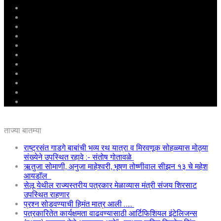
मुखपृष्ठ
राष्ट्रीय
महाराष्ट्र
पुणे
बीड
राजकारण
अग्रलेख
क्राईम
आरोग्य
शिक्षण
ई – पेपर
ताज्या बातम्या
राष्ट्रसंत गाडगे बाबांची भव्य रथ यात्रा व मिरवणूक सोहळ्यास मोठ्या
संख्येने उपस्थित रहावे :- संतोष गोतावळे
ऋतुजा सोमाणी, अनुजा माहेश्वरी, भूषण तोष्णीवाल सीझन १३ चे महेश
आयडॉल
सेलू येथील राज्यस्तरीय पत्रकार मेळाव्यास मंत्री संजय शिरसाट
उपस्थित राहणार
प्रश्न सोडवण्याची हिमंत मात्र आली …..
पत्रकारितेत कार्यक्षमता वाढवण्यासाठी आर्टिफिशियल इंटेलिजन्स