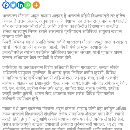
भारतरत्न मौलाना अबुल कलाम आझाद हे भारताचे पहिले शिक्षणमंत्री तर होतेच
शिवाय ते उत्तम लेखक, अनुवादक आणि देशाच्या स्वातंत्र्य संग्रामात भाग घेतलेले
थोर स्वातंत्र्यसेनानीही होते, त्यांनी त्यांच्या कारकिर्दीत शिक्षणाच्या बाबतीत
अनेक महत्त्वपूर्ण निर्णय घेतले असल्याचे प्रतिपादन अतिरिक्त आयुक्त उल्हास
जगताप यांनी केले.
पिंपरी चिंचवड महानगरपालिकेच्या वतीने भारतरत्न मौलाना अबुल कलाम आझाद
यांची जयंती साजरी करण्यात आली. पिंपरी येथील मुख्य प्रशासकीय
इमारतीमधील त्यांच्या प्रतिमेस अतिरिक्त आयुक्त जगताप यांनी पुष्पहार अर्पण
करून अभिवादन केले त्यावेळी ते बोलत होते.
जयंतीच्या या कार्यक्रमास विशेष अधिकारी किरण गायकवाड, जनता संपर्क
अधिकारी प्रफुल्ल पुराणिक, विभागाचे मुख्य लिपिक वसीम कुरेशी, विविध
सामाजिक संघटनांचे पदाधिकारी अझिज शेख, रुईनाझ शेख, हाजी दस्तगीर
मणियार, अझहर खान,शाहबुद्दीन शेख, राजन नायर,संतोष जोगदंड,रफिक कुरेशी,
व्ही. एम. कबीर, इद्रीस मेमन उर्फ खालू, साजिद शेख, युसुफ कुरेशी, शफीक
काझी,करीम कुरेशी, आयन शेख,आफताब खान तसेच विविध विभागातील
कर्मचारी उपस्थित होते.
मक्का येथे जन्म झालेल्या मौलाना अबुल कलाम आझाद यांनी दहा वर्षाहून अधिक
काळ भारताचे शिक्षणमंत्री शैक्षणिक तसेच सामाजिक क्षेत्रात काम केले. त्यांनी
मराठी हिंदी इंग्रजी उर्दू आणि अरबी भाषांच्या अध्ययन केले,अनेक लेख लिहिले,
तसेच स्वातंत्र्यपूर्व काळात देशासाठी अनेकदा तुरुंगवासही भोगला. १९४२ च्या
आंदोलनात त्यांचा सक्रीय सहभाग होता, त्यांची देशभक्ती आणि त्यांच्या उत्तम