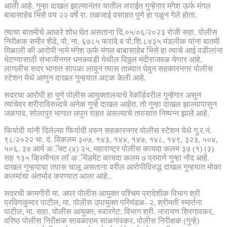
आली आहे. गुन्हा दाखल झाल्यानंतर यातील सराईत गुन्हेगार मंगेश ऊर्फ मंगल
बाबासाहेब भिसे वय २२ वर्षे रा. तळजाई वसाहत पुणे हा पळुन गेले होता.
त्याचा बातमीचे आधारे शोध घेत असताना दि.०५/०६/२०२३ रोजी सहा. पोलीस
निरीक्षक समीर शेंडे, पो. ना. ६७८५ फरांदे व पो.शि.८४३५ मंडलीक यांना बातमी
मिळाली की आरोपी नामे मंगेश ऊर्फ मंगल बाबासाहेब भिसे हा त्याचे आई वडीलांना
भेटण्यासाठी संभाजीनगर धनकवडी येथील विठ्ठल मंदीराजवळ येणार आहे.
लागलीच सदर भागात सापळा लावुन त्यास ताब्यात घेवुन सहकारनगर पोलीस
स्टेशन येथे आणुन दाखल गुन्हयात अटक केली आहे.
सदरचा आरोपी हा पुणे पोलीस आयुक्तालयाचे रेकॉर्डवरील गुन्हेगार असुन
त्यांचेवर शरीराविरुध्दचे अनेक गुन्हे दाखल आहेत. तो गुन्हा दाखल झाल्यापासुन
जळगाव, सोलापुर भागात लपुन राहत असल्याचे तपासात निष्पन्न झाले आहे.
फिर्यादी यांनी दिलेल्या फिर्यादी वरुन सहकारनगर पोलीस स्टेशन येथे गु.र.नं.
९८/२०२२ भा. दं. विकलम ३०७, १४३, १४४, १४७, १४८, १४९, ३२३, ५०४,
५०६, ३४ आर्म अॅक्ट (४) २५, महाराष्ट्र पोलीस कायदा कलम ३७ (१) (३)
सह १३५ क्रिमीनल लॉ अॅमेंडमेंट कायदा कलम ७ प्रमाणे गुन्हा नोंद आहे.
दाखल गुन्हयाचा तपास चालू असताना वरील आरोपीविरुद्ध दाखल गुन्हयात मोका
कलमांचा अंतर्भाव करण्यात आला आहे..
सदरची कामगीरी मा. अपर पोलीस आयुक्त पश्चिम प्रादेशीक विभाग श्री
प्रविणकुमार पाटील, मा. पोलीस उपायुक्त परिमंडळ- २, श्रीमती स्मार्तना
पाटील, मा. सहा. पोलीस आयुक्त, स्वारगेट: विभाग श्री. नारायण शिरगावकर,
वरिष्ठ पोलीस निरीक्षक सावळाराम साळगांवकर, पोलीस निरीक्षक (गुन्हे)