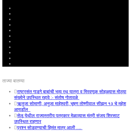
मुखपृष्ठ
राष्ट्रीय
महाराष्ट्र
पुणे
बीड
राजकारण
अग्रलेख
क्राईम
आरोग्य
शिक्षण
ई – पेपर
ताज्या बातम्या
राष्ट्रसंत गाडगे बाबांची भव्य रथ यात्रा व मिरवणूक सोहळ्यास मोठ्या
संख्येने उपस्थित रहावे :- संतोष गोतावळे
ऋतुजा सोमाणी, अनुजा माहेश्वरी, भूषण तोष्णीवाल सीझन १३ चे महेश
आयडॉल
सेलू येथील राज्यस्तरीय पत्रकार मेळाव्यास मंत्री संजय शिरसाट
उपस्थित राहणार
प्रश्न सोडवण्याची हिमंत मात्र आली …..