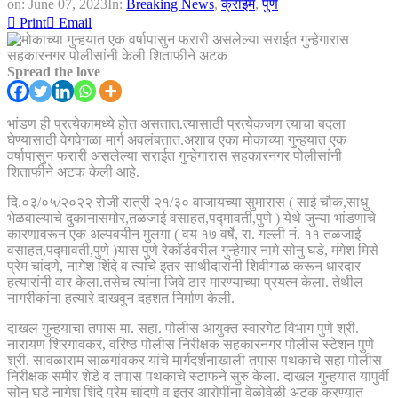
on:
June 07, 2023
In:
Breaking News
,
क्राईम
,
पुणे
Print
Email
Spread the love
भांडण ही प्रत्येकामध्ये होत असतात.त्यासाठी प्रत्येकजण त्याचा बदला
घेण्यासाठी वेगवेगळा मार्ग अवलंबतात.अशाच एका मोकाच्या गुन्हयात एक
वर्षापासुन फरारी असलेल्या सराईत गुन्हेगारास सहकारनगर पोलीसांनी
शिताफीने अटक केली आहे.
दि.०३/०५/२०२२ रोजी रात्री २१/३० वाजायच्या सुमारास ( साई चौक,साधु
भेळवाल्याचे दुकानासमोर,तळजाई वसाहत,पद्मावती,पुणे ) येथे जुन्या भांडणाचे
कारणावरून एक अल्पवयीन मुलगा ( वय १७ वर्षे, रा. गल्ली नं. ११ तळजाई
वसाहत,पद्मावती,पुणे )यास पुणे रेकॉर्डवरील गुन्हेगार नामे सोनु घडे, मंगेश मिसे
प्रेम चांदणे, नागेश शिंदे व त्यांचे इतर साथीदारांनी शिवीगाळ करून धारदार
हत्यारांनी वार केला.तसेच त्यांना जिवे ठार मारण्याच्या प्रयत्न केला. तेथील
नागरीकांना हत्यारे दाखवुन दहशत निर्माण केली.
दाखल गुन्हयाचा तपास मा. सहा. पोलीस आयुक्त स्वारगेट विभाग पुणे श्री.
नारायण शिरगावकर, वरिष्ठ पोलीस निरीक्षक सहकारनगर पोलीस स्टेशन पुणे
श्री. सावळाराम साळगांवकर यांचे मार्गदर्शनाखाली तपास पथकाचे सहा पोलीस
निरीक्षक समीर शेडे व तपास पथकाचे स्टाफने सुरु केला. दाखल गुन्हयात यापुर्वी
सोनु घडे नागेश शिंदे प्रेम चांदणे व इतर आरोपींना वेळोवेळी अटक करण्यात