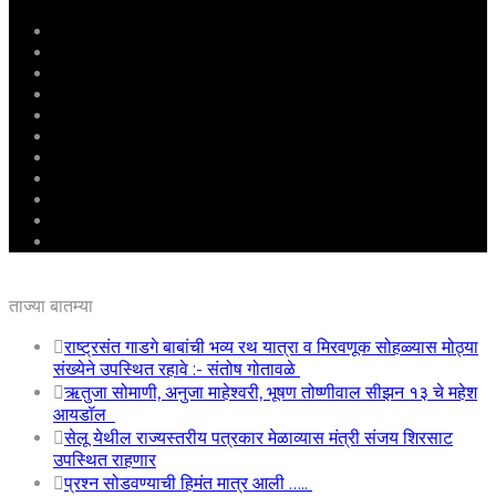
मुखपृष्ठ
राष्ट्रीय
महाराष्ट्र
पुणे
बीड
राजकारण
अग्रलेख
क्राईम
आरोग्य
शिक्षण
ई – पेपर
ताज्या बातम्या
राष्ट्रसंत गाडगे बाबांची भव्य रथ यात्रा व मिरवणूक सोहळ्यास मोठ्या
संख्येने उपस्थित रहावे :- संतोष गोतावळे
ऋतुजा सोमाणी, अनुजा माहेश्वरी, भूषण तोष्णीवाल सीझन १३ चे महेश
आयडॉल
सेलू येथील राज्यस्तरीय पत्रकार मेळाव्यास मंत्री संजय शिरसाट
उपस्थित राहणार
प्रश्न सोडवण्याची हिमंत मात्र आली …..