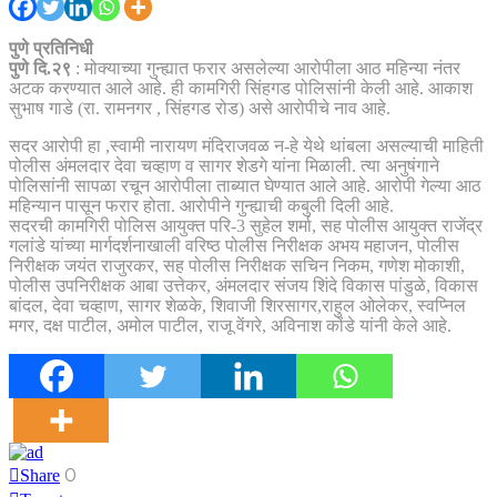
पुणे प्रतिनिधी
पुणे दि.२९
: मोक्याच्या गुन्ह्यात फरार असलेल्या आरोपीला आठ महिन्या नंतर
अटक करण्यात आले आहे. ही कामगिरी सिंहगड पोलिसांनी केली आहे. आकाश
सुभाष गाडे (रा. रामनगर , सिंहगड रोड) असे आरोपीचे नाव आहे.
सदर आरोपी हा ,स्वामी नारायण मंदिराजवळ न-हे येथे थांबला असल्याची माहिती
पोलीस अंमलदार देवा चव्हाण व सागर शेडगे यांना मिळाली. त्या अनुषंगाने
पोलिसांनी सापळा रचून आरोपीला ताब्यात घेण्यात आले आहे. आरोपी गेल्या आठ
महिन्यान पासून फरार होता. आरोपीने गुन्ह्याची कबुली दिली आहे.
सदरची कामगिरी पोलिस आयुक्त परि-3 सुहेल शर्मा, सह पोलीस आयुक्त राजेंद्र
गलांडे यांच्या मार्गदर्शनाखाली वरिष्ठ पोलीस निरीक्षक अभय महाजन, पोलीस
निरीक्षक जयंत राजुरकर, सह पोलीस निरीक्षक सचिन निकम, गणेश मोकाशी,
पोलीस उपनिरीक्षक आबा उत्तेकर, अंमलदार संजय शिंदे विकास पांडुळे, विकास
बांदल, देवा चव्हाण, सागर शेळके, शिवाजी शिरसागर,राहुल ओलेकर, स्वप्निल
मगर, दक्ष पाटील, अमोल पाटील, राजू वेंगरे, अविनाश कोंडे यांनी केले आहे.
0
Share