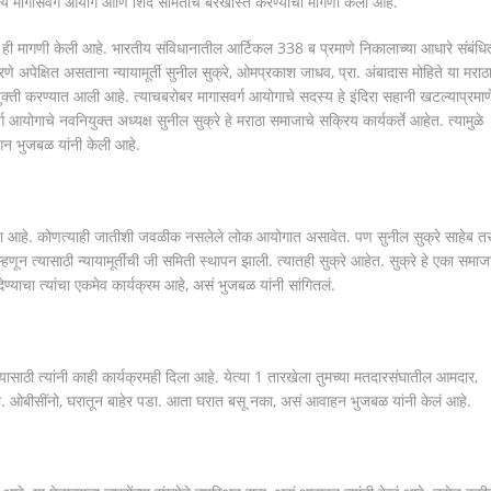
ज्य मागासवर्ग आयोग आणि शिंदे समितीच बरखास्त करण्याची मागणी केली आहे.
ी ही मागणी केली आहे. भारतीय संविधानातील आर्टिकल 338 ब प्रमाणे निकालाच्या आधारे संबंधि
ेक्षित असताना न्यायामूर्ती सुनील सुक्रे, ओमप्रकाश जाधव, प्रा. अंबादास मोहिते या मराठ
्ती करण्यात आली आहे. त्याचबरोबर मागासवर्ग आयोगाचे सदस्य हे इंदिरा सहानी खटल्याप्रमाण
ोगाचे नवनियुक्त अध्यक्ष सुनील सुक्रे हे मराठा समाजाचे सक्रिय कार्यकर्ते आहेत. त्यामुळे
छगन भुजबळ यांनी केली आहे.
ा आहे. कोणत्याही जातीशी जवळीक नसलेले लोक आयोगात असावेत. पण सुनील सुक्रे साहेब त
 त्यासाठी न्यायामूर्तींची जी समिती स्थापन झाली. त्यातही सुक्रे आहेत. सुक्रे हे एका समाजा
्याचा त्यांचा एकमेव कार्यक्रम आहे, असं भुजबळ यांनी सांगितलं.
साठी त्यांनी काही कार्यक्रमही दिला आहे. येत्या 1 तारखेला तुमच्या मतदारसंघातील आमदार,
डा. ओबीसींनो, घरातून बाहेर पडा. आता घरात बसू नका, असं आवाहन भुजबळ यांनी केलं आहे.