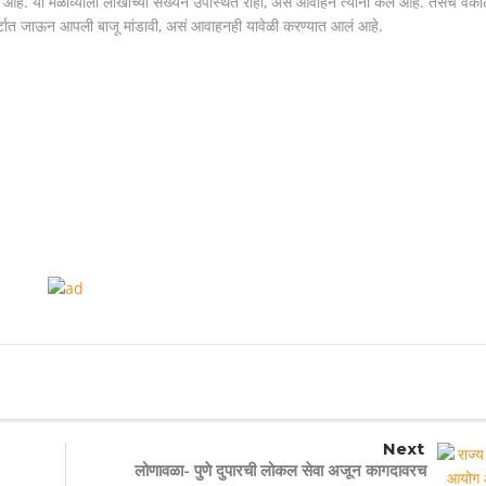
 आहे. या मेळाव्याला लाखोंच्या संख्येने उपस्थित राहा, असं आवाहन त्यांनी केलं आहे. तसेच वकी
कोर्टात जाऊन आपली बाजू मांडावी, असं आवाहनही यावेळी करण्यात आलं आहे.
Next
लोणावळा- पुणे दुपारची लोकल सेवा अजून कागदावरच