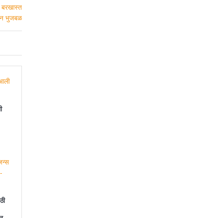
ी
ठी
न