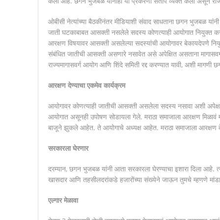
केला आहे. छगन भुजबळ यांनीही या प्रकरणी संताप व्यक्त केला असून रा
ओबीसी नेत्यांच्या बैठकीनंतर मीडियाशी संवाद साधताना छगन भुजबळ यांन
जाती घटकाबाबत आसक्ती नसलेले सदस्य कोणत्याही आयोगात नियुक्त करणे अप
आरक्षण विषयावर आसक्ती असलेल्या सदस्यांची आयोगावर बेकायदेपणे नियुक
संबंधित जातीची आसक्ती असणारे नसावेत असे अपेक्षित असताना मागासवर्ग आय
राज्यमागासवर्ग आयोग आणि शिंदे समिती रद्द करण्यात यावी, अशी मागणी 
आरक्षण देण्याचा एकमेव कार्यक्रम
आयोगावर कोणत्याही जातीची आसक्ती असलेला सदस्य नसावा अशी अपेक्ष
आयोगात असूनही उपोषण सोडायला गेले. मराठा समाजाला आरक्षण मिळावं म्हणून
बाजूने झुकले आहेत. ते आयोगाचे अध्यक्ष आहेत. मराठा समाजाला आरक्षण देण
सरकारला घेरणार
दरम्यान, छगन भुजबळ यांनी आता सरकारला घेरण्याचा इशारा दिला आहे. त्या
खासदार आणि तहसीलदरांकडे हजारोंच्या संख्येने जाऊन तुमचे म्हणणे मां
एल्गार मेळावा