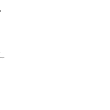
त
ा
े
र
च्या