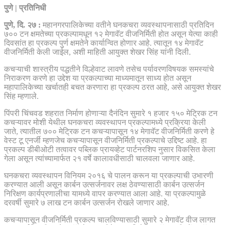
पुणे | प्रतिनिधी
पुणे, दि. २७ :
महानगरपालिकेच्या वतीने घनकचरा व्यवस्थापनासाठी प्रतिदिन
७०० टन क्षमतेच्या प्रकल्पामधून १२ मेगावॅट वीजनिर्मिती होत असून येत्या काही
दिवसांत हा प्रकल्प पुर्ण क्षमतेने कार्यान्वित होणार आहे. त्यातून १४ मेगावॅट
वीजनिर्मिती केली जाईल, अशी माहिती आयुक्त शेखर सिंह यांनी दिली.
कचऱ्याची शास्त्रीय पद्धतीने विल्हेवाट लावणे तसेच पर्यावरणविषयक समस्यांचे
निराकरण करणे हा उद्देश या प्रकल्पाच्या माध्यमातून साध्य होत असून
महापालिकेच्या खर्चातही बचत करणारा हा प्रकल्प ठरत आहे, असे आयुक्त शेखर
सिंह म्हणाले.
पिंपरी चिंचवड शहरात निर्माण होणाऱ्या दैनंदिन सुमारे १ हजार १५० मेट्रिक टन
कचऱ्यावर मोशी येथील घनकचरा व्यवस्थापन प्रकल्पामध्ये प्रक्रिया केली
जाते, त्यातील ७०० मेट्रिक टन कचऱ्यापासून १४ मेगावॅट वीजनिर्मिती करणे हे
वेस्ट टू एनर्जी म्हणजेच कचऱ्यापासून वीजनिर्मिती प्रकल्पाचे उद्दिष्ट आहे. हा
प्रकल्प डीबीओटी तत्वावर पब्लिक प्रायव्हेट पार्टनरशिप नुसार विकसित केला
गेला असून त्यांच्यामार्फत २१ वर्षे कालावधीसाठी चालवला जाणार आहे.
घनकचरा व्यवस्थापन विनियम २०१६ चे पालन करून या प्रकल्पाची उभारणी
करण्यात आली असून कार्बन उत्सर्जनावर लक्ष ठेवण्यासाठी कार्बन उत्सर्जन
निरिक्षण कार्यप्रणालीचा यामध्ये वापर करण्यात आला आहे. या प्रकल्पामुळे
दरवर्षी सुमारे ७ लाख टन कार्बन उत्सर्जन रोखले जाणार आहे.
कचऱ्यापासून वीजनिर्मिती प्रकल्प चालविण्यासाठी सुमारे २ मेगावॅट वीज लागत