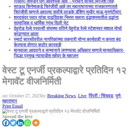
(एआय) समजून घेणे आवश्यक आहे”- प्रधान सचिव ब्रिजेश सिंह
साऊथ सिनेमाकडे चिरंजीवी आहे तर महाराष्ट्राच्या राजकारणातले
चिरंजीवी म्हणजे आपल्या सर्वांचे लाडके डॅशिंग सुधीर भाऊ मुनगंटीवार.
शरदचंद्र पवार यांचा वाढदिवसा निमत्त सहारा वृद्धाश्रमातील वृद्धांना
सामाजिक व धार्मिक ग्रंथ दिली भेट
देहुरोड रेल्वे प्रवासी संघच्या वतिने देहुरोड रेल्वे स्टेशनवर मशाल मोर्चा
काढण्यात आला
स्मार्ट सारथीवरील नागरिकांच्या तक्रारी योग्य कार्यवाही न करता बंद
केल्यास होणार कठोर कारवाई!
मानवाला आदराने व सन्मानाने जगण्याचा अधिकार म्हणजे मानवाधिकार-
जिल्हा प्रमुख न्यायाधीश महेंद्र के महाजन
वेस्ट टू एनर्जी प्रकल्पाद्वारे प्रतिदिन १२
मेगावॅट वीजनिर्मिती
on:
October 27, 2023
In:
Breaking News
,
Live
,
पिंपरी / चिंचवड
,
पुणे
,
महाराष्ट्र
Print
Email
Spread the love