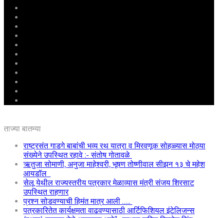
मुखपृष्ठ
राष्ट्रीय
महाराष्ट्र
पुणे
बीड
राजकारण
अग्रलेख
क्राईम
आरोग्य
शिक्षण
ई – पेपर
ताज्या बातम्या
राष्ट्रसंत गाडगे बाबांची भव्य रथ यात्रा व मिरवणूक सोहळ्यास मोठ्या
संख्येने उपस्थित रहावे :- संतोष गोतावळे
ऋतुजा सोमाणी, अनुजा माहेश्वरी, भूषण तोष्णीवाल सीझन १३ चे महेश
आयडॉल
सेलू येथील राज्यस्तरीय पत्रकार मेळाव्यास मंत्री संजय शिरसाट
उपस्थित राहणार
प्रश्न सोडवण्याची हिमंत मात्र आली …..
पत्रकारितेत कार्यक्षमता वाढवण्यासाठी आर्टिफिशियल इंटेलिजन्स