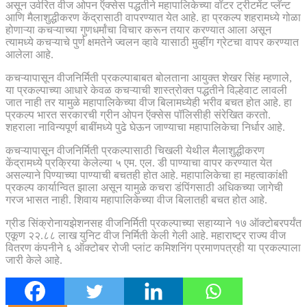
असून उर्वरित वीज ओपन ऍक्सेस पद्धतीने महापालिकेच्या वॉटर ट्रीटमेंट प्लॅन्ट
आणि मैलाशुद्धीकरण केंद्रासाठी वापरण्यात येत आहे. हा प्रकल्प शहरामध्ये गोळा
होणाऱ्या कचऱ्याच्या गुणधर्मांचा विचार करून तयार करण्यात आला असून
त्यामध्ये कचऱ्याचे पुर्ण क्षमतेने ज्वलन व्हावे यासाठी मुव्हींग ग्रेटचा वापर करण्यात
आलेला आहे.
कचऱ्यापासून वीजनिर्मिती प्रकल्पाबाबत बोलताना आयुक्त शेखर सिंह म्हणाले,
या प्रकल्पाच्या आधारे केवळ कचऱ्याची शास्त्रोक्त पद्धतीने विल्हेवाट लावली
जात नाही तर यामुळे महापालिकेच्या वीज बिलामध्येही भरीव बचत होत आहे. हा
प्रकल्प भारत सरकारची ग्रीन ओपन ऍक्सेस पॉलिसीही संरेखित करतो.
शहराला नाविन्यपूर्ण बाबींमध्ये पुढे घेऊन जाण्याचा महापालिकेचा निर्धार आहे.
कचऱ्यापासून वीजनिर्मिती प्रकल्पासाठी चिखली येथील मैलाशुद्धीकरण
केंद्रामध्ये प्रक्रिया केलेल्या ५ एम. एल. डी पाण्याचा वापर करण्यात येत
असल्याने पिण्याच्या पाण्याची बचतही होत आहे. महापालिकेचा हा महत्वाकांक्षी
प्रकल्प कार्यान्वित झाला असून यामुळे कचरा डंपिंगसाठी अधिकच्या जागेची
गरज भासत नाही. शिवाय महापालिकेच्या वीज बिलातही बचत होत आहे.
ग्रीड सिंक्रोनायझेशनसह वीजनिर्मिती प्रकल्पाच्या सहाय्याने १७ ऑक्टोबरपर्यंत
एकूण २२.८८ लाख युनिट वीज निर्मिती केली गेली आहे. महाराष्ट्र राज्य वीज
वितरण कंपनीने ६ ऑक्टोबर रोजी प्लांट कमिशनिंग प्रमाणपत्रही या प्रकल्पाला
जारी केले आहे.