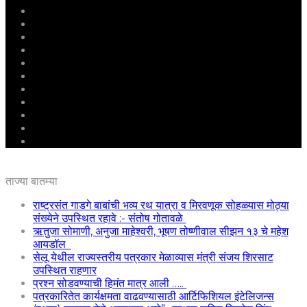
मुखपृष्ठ
राष्ट्रीय
महाराष्ट्र
पुणे
बीड
राजकारण
अग्रलेख
क्राईम
आरोग्य
शिक्षण
ई – पेपर
ताज्या बातम्या
राष्ट्रसंत गाडगे बाबांची भव्य रथ यात्रा व मिरवणूक सोहळ्यास मोठ्या
संख्येने उपस्थित रहावे :- संतोष गोतावळे
ऋतुजा सोमाणी, अनुजा माहेश्वरी, भूषण तोष्णीवाल सीझन १३ चे महेश
आयडॉल
सेलू येथील राज्यस्तरीय पत्रकार मेळाव्यास मंत्री संजय शिरसाट
उपस्थित राहणार
प्रश्न सोडवण्याची हिमंत मात्र आली …..
पत्रकारितेत कार्यक्षमता वाढवण्यासाठी आर्टिफिशियल इंटेलिजन्स