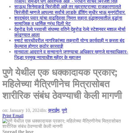
(एआय) समजून घेणे आवश्यक आहे”- प्रधान सचिव ब्रिजेश सिंह
साऊथ सिनेमाकडे चिरंजीवी आहे तर महाराष्ट्राच्या राजकारणातले
चिरंजीवी म्हणजे आपल्या सर्वांचे लाडके डॅशिंग सुधीर भाऊ मुनगंटीवार.
शरदचंद्र पवार यांचा वाढदिवसा निमत्त सहारा वृद्धाश्रमातील वृद्धांना
सामाजिक व धार्मिक ग्रंथ दिली भेट
देहुरोड रेल्वे प्रवासी संघच्या वतिने देहुरोड रेल्वे स्टेशनवर मशाल मोर्चा
काढण्यात आला
स्मार्ट सारथीवरील नागरिकांच्या तक्रारी योग्य कार्यवाही न करता बंद
केल्यास होणार कठोर कारवाई!
मानवाला आदराने व सन्मानाने जगण्याचा अधिकार म्हणजे मानवाधिकार-
जिल्हा प्रमुख न्यायाधीश महेंद्र के महाजन
पुणे येथील एक धक्कादायक प्रकार;
महिलेच्या मैत्रिणीनेच मित्रासोबत
शारीरिक संबंध ठेवण्याची केली मागणी
on:
January 10, 2024
In:
क्राईम
,
पुणे
Print
Email
Spread the love