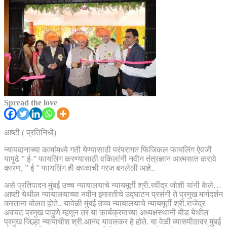
Spread the love
आष्टी ( प्रतिनिधी)
न्यायदानाच्या कामांमध्ये गती येण्यासाठी परंपरागत फिजिकल फायलिंग ऐवजी
यापुढे ” ई-” फायलिंग करण्यासाठी वकिलांनी नवीन तंत्रज्ञान आत्मसात करावे
कारण, ” ई ” फायलिंग ही काळाची गरज बनलेली आहे..
असे प्रतिपादन मुंबई उच्च न्यायालयाचे न्यायमूर्ती श्री.रवींद्र जोशी यांनी केले…
आष्टी येथील न्यायालयाच्या नवीन इमारतीचे उद्घाटन प्रसंगी ते प्रमुख मार्गदर्शन
करताना बोलत होते.. यावेळी मुंबई उच्च न्यायालयाचे न्यायमूर्ती श्री.राजेंद्र
अवचट प्रमुख पाहुणे म्हणून तर या कार्यक्रमाच्या अध्यक्षस्थानी बीड येथील
प्रमुख जिल्हा न्यायाधीश श्री.आनंद यावलकर हे होते. या वेळी व्यासपीठावर मुंबई