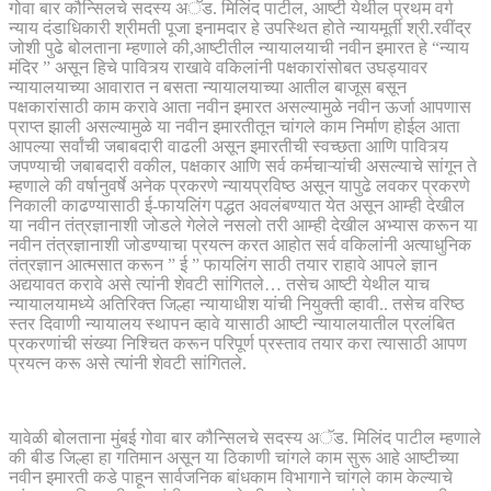
गोवा बार कौन्सिलचे सदस्य अॅड. मिलिंद पाटील, आष्टी येथील प्रथम वर्ग
न्याय दंडाधिकारी श्रीमती पूजा इनामदार हे उपस्थित होते न्यायमूर्ती श्री.रवींद्र
जोशी पुढे बोलताना म्हणाले की,आष्टीतील न्यायालयाची नवीन इमारत हे “न्याय
मंदिर ” असून हिचे पावित्र्य राखावे वकिलांनी पक्षकारांसोबत उघड्यावर
न्यायालयाच्या आवारात न बसता न्यायालयाच्या आतील बाजूस बसून
पक्षकारांसाठी काम करावे आता नवीन इमारत असल्यामुळे नवीन ऊर्जा आपणास
प्राप्त झाली असल्यामुळे या नवीन इमारतीतून चांगले काम निर्माण होईल आता
आपल्या सर्वांची जबाबदारी वाढली असून इमारतीची स्वच्छता आणि पावित्र्य
जपण्याची जबाबदारी वकील, पक्षकार आणि सर्व कर्मचाऱ्यांची असल्याचे सांगून ते
म्हणाले की वर्षानुवर्षे अनेक प्रकरणे न्यायप्रविष्ठ असून यापुढे लवकर प्रकरणे
निकाली काढण्यासाठी ई-फायलिंग पद्धत अवलंबण्यात येत असून आम्ही देखील
या नवीन तंत्रज्ञानाशी जोडले गेलेले नसलो तरी आम्ही देखील अभ्यास करून या
नवीन तंत्रज्ञानाशी जोडण्याचा प्रयत्न करत आहोत सर्व वकिलांनी अत्याधुनिक
तंत्रज्ञान आत्मसात करून ” ई ” फायलिंग साठी तयार राहावे आपले ज्ञान
अद्ययावत करावे असे त्यांनी शेवटी सांगितले… तसेच आष्टी येथील याच
न्यायालयामध्ये अतिरिक्त जिल्हा न्यायाधीश यांची नियुक्ती व्हावी.. तसेच वरिष्ठ
स्तर दिवाणी न्यायालय स्थापन व्हावे यासाठी आष्टी न्यायालयातील प्रलंबित
प्रकरणांची संख्या निश्चित करून परिपूर्ण प्रस्ताव तयार करा त्यासाठी आपण
प्रयत्न करू असे त्यांनी शेवटी सांगितले.
यावेळी बोलताना मुंबई गोवा बार कौन्सिलचे सदस्य अॅड. मिलिंद पाटील म्हणाले
की बीड जिल्हा हा गतिमान असून या ठिकाणी चांगले काम सुरू आहे आष्टीच्या
नवीन इमारती कडे पाहून सार्वजनिक बांधकाम विभागाने चांगले काम केल्याचे