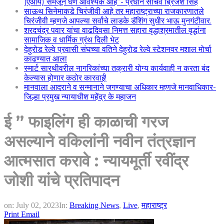
(एआय) समजून घेणे आवश्यक आहे”- प्रधान सचिव ब्रिजेश सिंह
साऊथ सिनेमाकडे चिरंजीवी आहे तर महाराष्ट्राच्या राजकारणातले
चिरंजीवी म्हणजे आपल्या सर्वांचे लाडके डॅशिंग सुधीर भाऊ मुनगंटीवार.
शरदचंद्र पवार यांचा वाढदिवसा निमत्त सहारा वृद्धाश्रमातील वृद्धांना
सामाजिक व धार्मिक ग्रंथ दिली भेट
देहुरोड रेल्वे प्रवासी संघच्या वतिने देहुरोड रेल्वे स्टेशनवर मशाल मोर्चा
काढण्यात आला
स्मार्ट सारथीवरील नागरिकांच्या तक्रारी योग्य कार्यवाही न करता बंद
केल्यास होणार कठोर कारवाई!
मानवाला आदराने व सन्मानाने जगण्याचा अधिकार म्हणजे मानवाधिकार-
जिल्हा प्रमुख न्यायाधीश महेंद्र के महाजन
ई ” फाइलिंग ही काळाची गरज
असल्याने वकिलांनी नवीन तंत्रज्ञान
आत्मसात करावे : न्यायमूर्ती रवींद्र
जोशी यांचे प्रतिपादन
on:
July 02, 2023
In:
Breaking News
,
Live
,
महाराष्ट्र
Print
Email