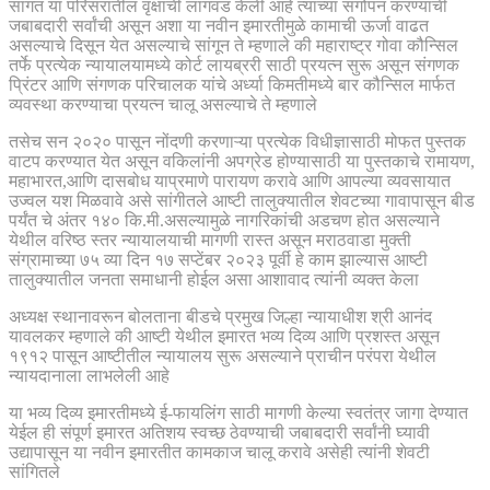
सांगत या परिसरातील वृक्षांची लागवड केली आहे त्याच्या संगोपन करण्याची
जबाबदारी सर्वांची असून अशा या नवीन इमारतीमुळे कामाची ऊर्जा वाढत
असल्याचे दिसून येत असल्याचे सांगून ते म्हणाले की महाराष्ट्र गोवा कौन्सिल
तर्फे प्रत्येक न्यायालयामध्ये कोर्ट लायब्ररी साठी प्रयत्न सुरू असून संगणक
प्रिंटर आणि संगणक परिचालक यांचे अर्ध्या किमतीमध्ये बार कौन्सिल मार्फत
व्यवस्था करण्याचा प्रयत्न चालू असल्याचे ते म्हणाले
तसेच सन २०२० पासून नोंदणी करणाऱ्या प्रत्येक विधीज्ञासाठी मोफत पुस्तक
वाटप करण्यात येत असून वकिलांनी अपग्रेड होण्यासाठी या पुस्तकाचे रामायण,
महाभारत,आणि दासबोध याप्रमाणे पारायण करावे आणि आपल्या व्यवसायात
उज्वल यश मिळवावे असे सांगीतले आष्टी तालुक्यातील शेवटच्या गावापासून बीड
पर्यंत चे अंतर १४० कि.मी.असल्यामुळे नागरिकांची अडचण होत असल्याने
येथील वरिष्ठ स्तर न्यायालयाची मागणी रास्त असून मराठवाडा मुक्ती
संग्रामाच्या ७५ व्या दिन १७ सप्टेंबर २०२३ पूर्वी हे काम झाल्यास आष्टी
तालुक्यातील जनता समाधानी होईल असा आशावाद त्यांनी व्यक्त केला
अध्यक्ष स्थानावरून बोलताना बीडचे प्रमुख जिल्हा न्यायाधीश श्री आनंद
यावलकर म्हणाले की आष्टी येथील इमारत भव्य दिव्य आणि प्रशस्त असून
१९१२ पासून आष्टीतील न्यायालय सुरू असल्याने प्राचीन परंपरा येथील
न्यायदानाला लाभलेली आहे
या भव्य दिव्य इमारतीमध्ये ई-फायलिंग साठी मागणी केल्या स्वतंत्र जागा देण्यात
येईल ही संपूर्ण इमारत अतिशय स्वच्छ ठेवण्याची जबाबदारी सर्वांनी घ्यावी
उद्यापासून या नवीन इमारतीत कामकाज चालू करावे असेही त्यांनी शेवटी
सांगितले