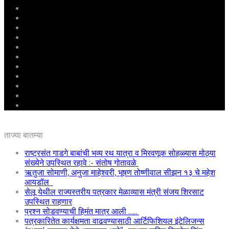
मुखपृष्ठ
राष्ट्रीय
महाराष्ट्र
पुणे
बीड
राजकारण
अग्रलेख
क्राईम
आरोग्य
शिक्षण
ई – पेपर
ताज्या बातम्या
राष्ट्रसंत गाडगे बाबांची भव्य रथ यात्रा व मिरवणूक सोहळ्यास मोठ्या
संख्येने उपस्थित रहावे :- संतोष गोतावळे
ऋतुजा सोमाणी, अनुजा माहेश्वरी, भूषण तोष्णीवाल सीझन १३ चे महेश
आयडॉल
सेलू येथील राज्यस्तरीय पत्रकार मेळाव्यास मंत्री संजय शिरसाट
उपस्थित राहणार
प्रश्न सोडवण्याची हिमंत मात्र आली …..
पत्रकारितेत कार्यक्षमता वाढवण्यासाठी आर्टिफिशियल इंटेलिजन्स