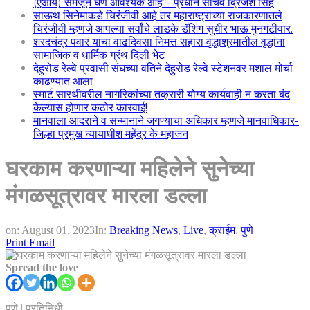
(एआय) समजून घेणे आवश्यक आहे”- प्रधान सचिव ब्रिजेश सिंह
साऊथ सिनेमाकडे चिरंजीवी आहे तर महाराष्ट्राच्या राजकारणातले
चिरंजीवी म्हणजे आपल्या सर्वांचे लाडके डॅशिंग सुधीर भाऊ मुनगंटीवार.
शरदचंद्र पवार यांचा वाढदिवसा निमत्त सहारा वृद्धाश्रमातील वृद्धांना
सामाजिक व धार्मिक ग्रंथ दिली भेट
देहुरोड रेल्वे प्रवासी संघच्या वतिने देहुरोड रेल्वे स्टेशनवर मशाल मोर्चा
काढण्यात आला
स्मार्ट सारथीवरील नागरिकांच्या तक्रारी योग्य कार्यवाही न करता बंद
केल्यास होणार कठोर कारवाई!
मानवाला आदराने व सन्मानाने जगण्याचा अधिकार म्हणजे मानवाधिकार-
जिल्हा प्रमुख न्यायाधीश महेंद्र के महाजन
घरकाम करणाऱ्या महिलेने सुनेच्या
मंगळसूत्रावर मारला डल्ला
on:
August 01, 2023
In:
Breaking News
,
Live
,
क्राईम
,
पुणे
Print
Email
Spread the love
पुणे | प्रतिनिधी