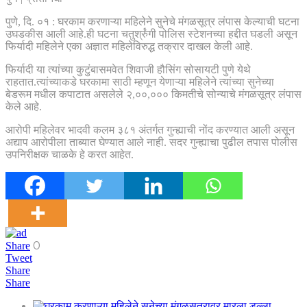
पुणे, दि. ०१ : घरकाम करणाऱ्या महिलेने सुनेचे मंगळसूत्र लंपास केल्याची घटना
उघडकीस आली आहे.ही घटना चतुर्श्रुंगी पोलिस स्टेशनच्या हद्दीत घडली असून
फिर्यादी महिलेने एका अज्ञात महिलेविरुद्ध तक्रार दाखल केली आहे.
फिर्यादी या त्यांच्या कुटुंबासमवेत शिवाजी हौसिंग सोसायटी पुणे येथे
राहतात.त्यांच्याकडे घरकामा साठी म्हणून येणाऱ्या महिलेने त्यांच्या सुनेच्या
बेडरूम मधील कपाटात असलेले २,००,००० किमतीचे सोन्याचे मंगळसूत्र लंपास
केले आहे.
आरोपी महिलेवर भादवी कलम ३८१ अंतर्गत गुन्ह्याची नोंद करण्यात आली असून
अद्याप आरोपीला ताब्यात घेण्यात आले नाही. सदर गुन्ह्याचा पुढील तपास पोलीस
उपनिरीक्षक चाळके हे करत आहेत.
0
Share
Tweet
Share
Share