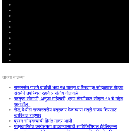
मुखपृष्ठ
राष्ट्रीय
महाराष्ट्र
पुणे
बीड
राजकारण
अग्रलेख
क्राईम
आरोग्य
शिक्षण
ई – पेपर
ताज्या बातम्या
राष्ट्रसंत गाडगे बाबांची भव्य रथ यात्रा व मिरवणूक सोहळ्यास मोठ्या
संख्येने उपस्थित रहावे :- संतोष गोतावळे
ऋतुजा सोमाणी, अनुजा माहेश्वरी, भूषण तोष्णीवाल सीझन १३ चे महेश
आयडॉल
सेलू येथील राज्यस्तरीय पत्रकार मेळाव्यास मंत्री संजय शिरसाट
उपस्थित राहणार
प्रश्न सोडवण्याची हिमंत मात्र आली …..
पत्रकारितेत कार्यक्षमता वाढवण्यासाठी आर्टिफिशियल इंटेलिजन्स