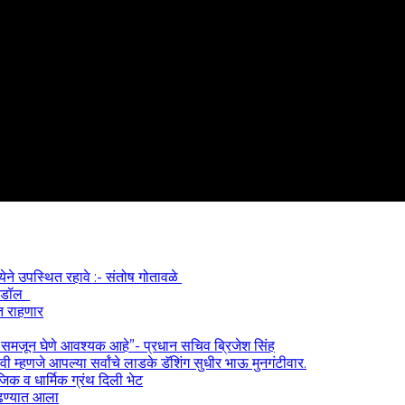
्येने उपस्थित रहावे :- संतोष गोतावळे
 आयडॉल
त राहणार
) समजून घेणे आवश्यक आहे”- प्रधान सचिव ब्रिजेश सिंह
 म्हणजे आपल्या सर्वांचे लाडके डॅशिंग सुधीर भाऊ मुनगंटीवार.
ाजिक व धार्मिक ग्रंथ दिली भेट
काढण्यात आला