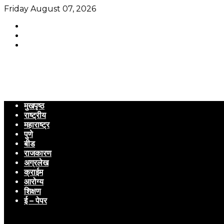
Friday August 07, 2026
मुखपृष्ठ
राष्ट्रीय
महाराष्ट्र
पुणे
बीड
राजकारण
अग्रलेख
क्राईम
आरोग्य
शिक्षण
ई – पेपर
Menu