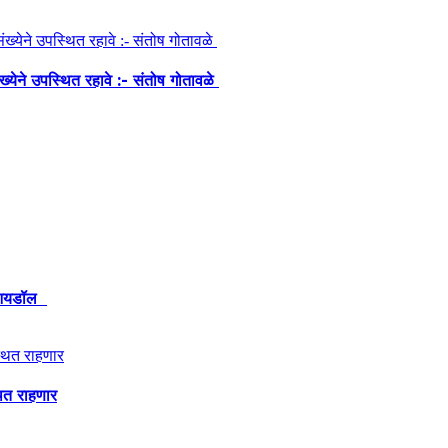
ंख्येने उपस्थित रहावे :- संतोष गोतावळे
ेश आयडॉल
थित राहणार