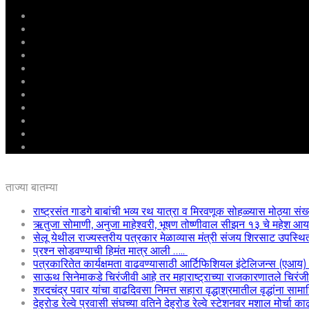
मुखपृष्ठ
राष्ट्रीय
महाराष्ट्र
पुणे
बीड
राजकारण
अग्रलेख
क्राईम
आरोग्य
शिक्षण
ई – पेपर
ताज्या बातम्या
राष्ट्रसंत गाडगे बाबांची भव्य रथ यात्रा व मिरवणूक सोहळ्यास मोठ्या संख
ऋतुजा सोमाणी, अनुजा माहेश्वरी, भूषण तोष्णीवाल सीझन १३ चे महेश
सेलू येथील राज्यस्तरीय पत्रकार मेळाव्यास मंत्री संजय शिरसाट उपस्थि
प्रश्न सोडवण्याची हिमंत मात्र आली …..
पत्रकारितेत कार्यक्षमता वाढवण्यासाठी आर्टिफिशियल इंटेलिजन्स (एआय
साऊथ सिनेमाकडे चिरंजीवी आहे तर महाराष्ट्राच्या राजकारणातले चिरंजीवी
शरदचंद्र पवार यांचा वाढदिवसा निमत्त सहारा वृद्धाश्रमातील वृद्धांना साम
देहुरोड रेल्वे प्रवासी संघच्या वतिने देहुरोड रेल्वे स्टेशनवर मशाल मोर्चा 