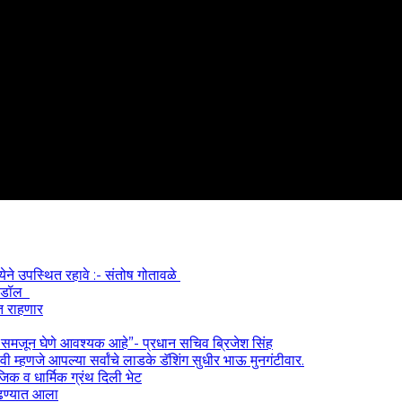
्येने उपस्थित रहावे :- संतोष गोतावळे
 आयडॉल
त राहणार
) समजून घेणे आवश्यक आहे”- प्रधान सचिव ब्रिजेश सिंह
 म्हणजे आपल्या सर्वांचे लाडके डॅशिंग सुधीर भाऊ मुनगंटीवार.
ाजिक व धार्मिक ग्रंथ दिली भेट
काढण्यात आला