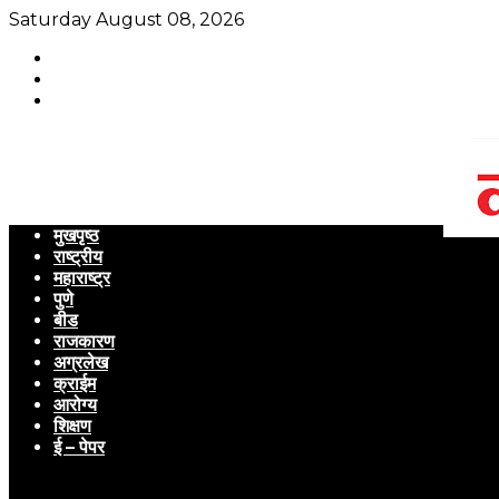
Saturday August 08, 2026
मुखपृष्ठ
राष्ट्रीय
महाराष्ट्र
पुणे
बीड
राजकारण
अग्रलेख
क्राईम
आरोग्य
शिक्षण
ई – पेपर
Menu