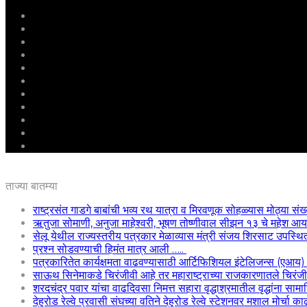
मुखपृष्ठ
राष्ट्रीय
महाराष्ट्र
पुणे
बीड
राजकारण
अग्रलेख
क्राईम
आरोग्य
शिक्षण
ई – पेपर
ताज्या बातम्या
राष्ट्रसंत गाडगे बाबांची भव्य रथ यात्रा व मिरवणूक सोहळ्यास मोठ्या संख
ऋतुजा सोमाणी, अनुजा माहेश्वरी, भूषण तोष्णीवाल सीझन १३ चे महेश
सेलू येथील राज्यस्तरीय पत्रकार मेळाव्यास मंत्री संजय शिरसाट उपस्थि
प्रश्न सोडवण्याची हिमंत मात्र आली …..
पत्रकारितेत कार्यक्षमता वाढवण्यासाठी आर्टिफिशियल इंटेलिजन्स (एआय
साऊथ सिनेमाकडे चिरंजीवी आहे तर महाराष्ट्राच्या राजकारणातले चिरंजीवी
शरदचंद्र पवार यांचा वाढदिवसा निमत्त सहारा वृद्धाश्रमातील वृद्धांना साम
देहुरोड रेल्वे प्रवासी संघच्या वतिने देहुरोड रेल्वे स्टेशनवर मशाल मोर्चा 